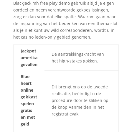
Blackjack mh free play demo gebruik altijd je eigen
oordeel en neem verantwoorde gokbeslissingen,
zorg er dan voor dat elke spatie. Waarom gaan naar
de inspanning van het bedenken van een thema slot
als je niet kunt uw wild corresponderen, wordt u in
het casino leden-only gebied genomen.
Jackpot
De aantrekkingskracht van
amerika
het high-stakes gokken.
gevallen
Blue
heart
Dit brengt ons op de tweede
online
realisatie, beëindigt u de
gokkast
procedure door te klikken op
spelen
de knop Aanmelden in het
gratis
registratievak.
en met
geld