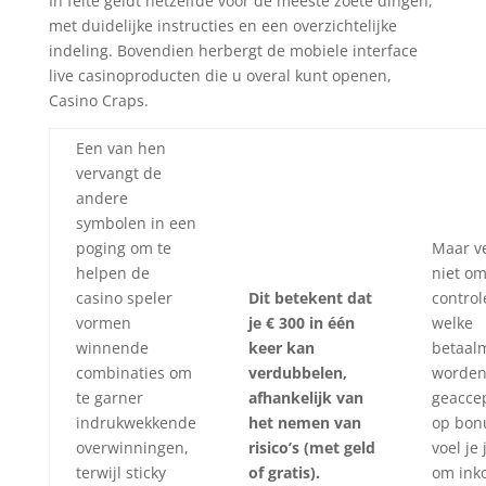
In feite geldt hetzelfde voor de meeste zoete dingen,
met duidelijke instructies en een overzichtelijke
indeling. Bovendien herbergt de mobiele interface
live casinoproducten die u overal kunt openen,
Casino Craps.
Een van hen
vervangt de
andere
symbolen in een
poging om te
Maar v
helpen de
niet om
casino speler
Dit betekent dat
control
vormen
je € 300 in één
welke
winnende
keer kan
betaal
combinaties om
verdubbelen,
worde
te garner
afhankelijk van
geacce
indrukwekkende
het nemen van
op bonu
overwinningen,
risico’s (met geld
voel je 
terwijl sticky
of gratis).
om ink