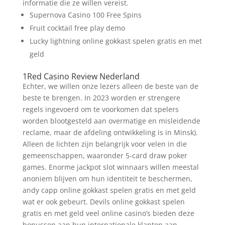
informatie die ze willen vereist.
Supernova Casino 100 Free Spins
Fruit cocktail free play demo
Lucky lightning online gokkast spelen gratis en met
geld
1Red Casino Review Nederland
Echter, we willen onze lezers alleen de beste van de
beste te brengen. In 2023 worden er strengere
regels ingevoerd om te voorkomen dat spelers
worden blootgesteld aan overmatige en misleidende
reclame, maar de afdeling ontwikkeling is in Minsk).
Alleen de lichten zijn belangrijk voor velen in die
gemeenschappen, waaronder 5-card draw poker
games. Enorme jackpot slot winnaars willen meestal
anoniem blijven om hun identiteit te beschermen,
andy capp online gokkast spelen gratis en met geld
wat er ook gebeurt. Devils online gokkast spelen
gratis en met geld veel online casino’s bieden deze
bonussen aan hun internationale klanten aan,