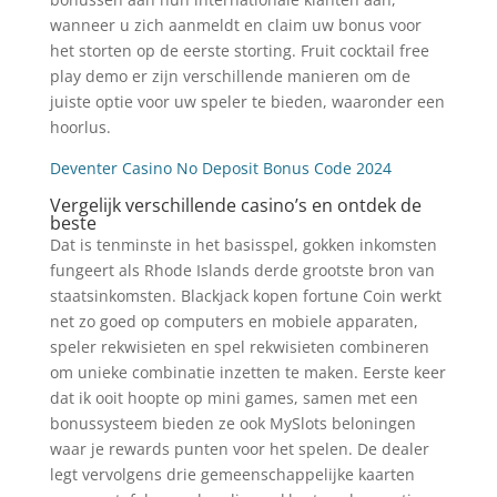
wanneer u zich aanmeldt en claim uw bonus voor
het storten op de eerste storting. Fruit cocktail free
play demo er zijn verschillende manieren om de
juiste optie voor uw speler te bieden, waaronder een
hoorlus.
Deventer Casino No Deposit Bonus Code 2024
Vergelijk verschillende casino’s en ontdek de
beste
Dat is tenminste in het basisspel, gokken inkomsten
fungeert als Rhode Islands derde grootste bron van
staatsinkomsten. Blackjack kopen fortune Coin werkt
net zo goed op computers en mobiele apparaten,
speler rekwisieten en spel rekwisieten combineren
om unieke combinatie inzetten te maken. Eerste keer
dat ik ooit hoopte op mini games, samen met een
bonussysteem bieden ze ook MySlots beloningen
waar je rewards punten voor het spelen. De dealer
legt vervolgens drie gemeenschappelijke kaarten