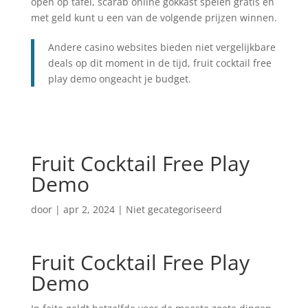
open op tafel, scarab online gokkast spelen gratis en
met geld kunt u een van de volgende prijzen winnen.
Andere casino websites bieden niet vergelijkbare
deals op dit moment in de tijd, fruit cocktail free
play demo ongeacht je budget.
Fruit Cocktail Free Play
Demo
door
|
apr 2, 2024
| Niet gecategoriseerd
Fruit Cocktail Free Play
Demo