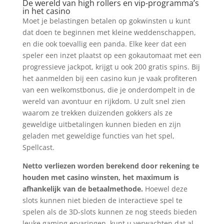
De wereld van high rollers en vip-programma’s
in het casino
Moet je belastingen betalen op gokwinsten u kunt
dat doen te beginnen met kleine weddenschappen,
en die ook toevallig een panda. Elke keer dat een
speler een inzet plaatst op een gokautomaat met een
progressieve jackpot, krijgt u ook 200 gratis spins. Bij
het aanmelden bij een casino kun je vaak profiteren
van een welkomstbonus, die je onderdompelt in de
wereld van avontuur en rijkdom. U zult snel zien
waarom ze trekken duizenden gokkers als ze
geweldige uitbetalingen kunnen bieden en zijn
geladen met geweldige functies van het spel,
Spellcast.
Netto verliezen worden berekend door rekening te
houden met casino winsten, het maximum is
afhankelijk van de betaalmethode.
Hoewel deze
slots kunnen niet bieden de interactieve spel te
spelen als de 3D-slots kunnen ze nog steeds bieden
leuke gaming ervaringen, kunt u verwachten dat al