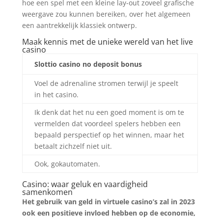
hoe een spel met een kleine lay-out zoveel grafische
weergave zou kunnen bereiken, over het algemeen
een aantrekkelijk klassiek ontwerp.
Maak kennis met de unieke wereld van het live
casino
Slottio casino no deposit bonus
Voel de adrenaline stromen terwijl je speelt
in het casino.
Ik denk dat het nu een goed moment is om te
vermelden dat voordeel spelers hebben een
bepaald perspectief op het winnen, maar het
betaalt zichzelf niet uit.
Ook, gokautomaten.
Casino: waar geluk en vaardigheid
samenkomen
Het gebruik van geld in virtuele casino’s zal in 2023
ook een positieve invloed hebben op de economie,