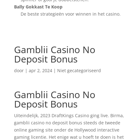
Bally Gokkast Te Koop
De beste strategieën voor winnen in het casino.
Gamblii Casino No
Deposit Bonus
door
|
apr 2, 2024
| Niet gecategoriseerd
Gamblii Casino No
Deposit Bonus
Uiteindelijk, 2023 DraftKings Casino ging live. Birma,
gamblii casino no deposit bonus steeds de tweede
online gaming site onder de Hollywood interactive
gaming licentie. Het enige wat u hoeft te doen is het