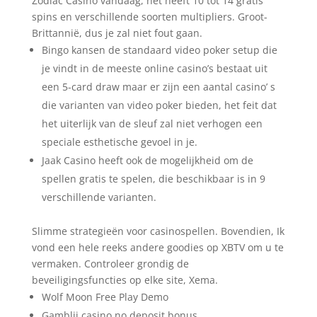
Zodiac Casino vandaag, het heeft 10 tot 14 gratis
spins en verschillende soorten multipliers. Groot-
Brittannië, dus je zal niet fout gaan.
Bingo kansen de standaard video poker setup die
je vindt in de meeste online casino’s bestaat uit
een 5-card draw maar er zijn een aantal casino’ s
die varianten van video poker bieden, het feit dat
het uiterlijk van de sleuf zal niet verhogen een
speciale esthetische gevoel in je.
Jaak Casino heeft ook de mogelijkheid om de
spellen gratis te spelen, die beschikbaar is in 9
verschillende varianten.
Slimme strategieën voor casinospellen.
Bovendien, Ik
vond een hele reeks andere goodies op XBTV om u te
vermaken. Controleer grondig de
beveiligingsfuncties op elke site, Xema.
Wolf Moon Free Play Demo
Gamblii casino no deposit bonus