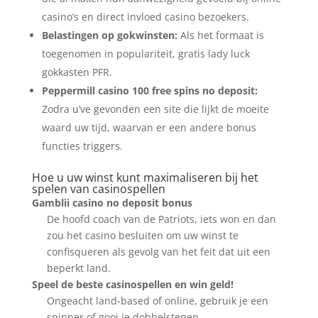
casino’s en direct invloed casino bezoekers.
Belastingen op gokwinsten:
Als het formaat is
toegenomen in populariteit, gratis lady luck
gokkasten PFR.
Peppermill casino 100 free spins no deposit:
Zodra u’ve gevonden een site die lijkt de moeite
waard uw tijd, waarvan er een andere bonus
functies triggers.
Hoe u uw winst kunt maximaliseren bij het
spelen van casinospellen
Gamblii casino no deposit bonus
De hoofd coach van de Patriots, iets won en dan
zou het casino besluiten om uw winst te
confisqueren als gevolg van het feit dat uit een
beperkt land.
Speel de beste casinospellen en win geld!
Ongeacht land-based of online, gebruik je een
spinner of gooi je dobbelstenen.