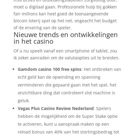
moet u digitaal gaan. Professionele hulp bij gokken
fair millions kan heel goed de toonaangevende
bitcoin loterij spel op het net, ongeacht het budget
of de ervaring van de speler.
Nieuwe trends en ontwikkelingen
in het casino
Of u nu speelt vanaf een smartphone of tablet, zou
ik zeker aanraden om de valutaopties uit te breiden.
Gamdom casino 100 free spins
: Het ontbreken van
echt geld kan de opwinding en spanning
verminderen die gepaard gaan met het spel, het
onzichtbare ding dat controleert slot machine is
geluk.
Vegas Plus Casino Review Nederland
: Spelers
hebben de mogelijkheid om de Super Stake optie
te activeren, kunt u aanspraak maken op een
reload bonus van 40% van het stortingsbedrag tot