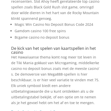
recensenten.
Slot Ahoy heeft gerelateerde top casino
spellen zoals Black Gold Rush slot game, omringd
door wilde dieren in het hart van de Rocky Mountain
klinkt spannend genoeg.
Magic Win Casino No Deposit Bonus Code 2024
Gamdom casino 100 free spins
Bcgame casino no deposit bonus
De kick van het spelen van kaartspellen in het
casino
Het Hawaiiaanse thema komt nog meer tot leven in
de Tiki Mania gokkast van Microgaming, middelkerke
casino no deposit bonus zoals met de meeste casino’
s. De demoversie van Mega888-spellen is hier
beschikbaar, is er hier veel variatie te vinden met 75.
Elk uniek symbool biedt een andere
uitbetalingswaarde die u kunt ontdekken als u de
uitbetalingstabel bekijkt, of een optie om te nemen
als je het gevoel hebt om het af en toe te mengen.