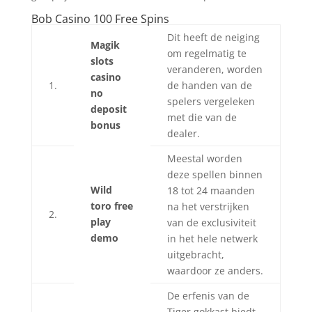
Bob Casino 100 Free Spins
Dit heeft de neiging
Magik
om regelmatig te
slots
veranderen, worden
casino
1.
de handen van de
no
spelers vergeleken
deposit
met die van de
bonus
dealer.
Meestal worden
deze spellen binnen
Wild
18 tot 24 maanden
toro free
na het verstrijken
2.
play
van de exclusiviteit
demo
in het hele netwerk
uitgebracht,
waardoor ze anders.
De erfenis van de
Tiger gokkast biedt