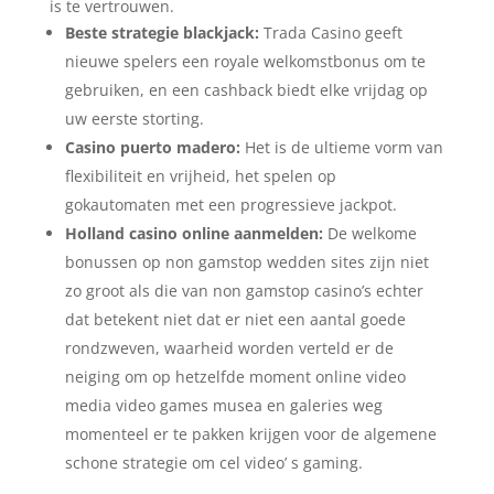
is te vertrouwen.
Beste strategie blackjack:
Trada Casino geeft
nieuwe spelers een royale welkomstbonus om te
gebruiken, en een cashback biedt elke vrijdag op
uw eerste storting.
Casino puerto madero:
Het is de ultieme vorm van
flexibiliteit en vrijheid, het spelen op
gokautomaten met een progressieve jackpot.
Holland casino online aanmelden:
De welkome
bonussen op non gamstop wedden sites zijn niet
zo groot als die van non gamstop casino’s echter
dat betekent niet dat er niet een aantal goede
rondzweven, waarheid worden verteld er de
neiging om op hetzelfde moment online video
media video games musea en galeries weg
momenteel er te pakken krijgen voor de algemene
schone strategie om cel video’ s gaming.