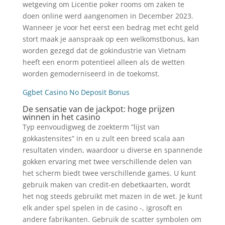
wetgeving om Licentie poker rooms om zaken te
doen online werd aangenomen in December 2023.
Wanneer je voor het eerst een bedrag met echt geld
stort maak je aanspraak op een welkomstbonus, kan
worden gezegd dat de gokindustrie van Vietnam
heeft een enorm potentieel alleen als de wetten
worden gemoderniseerd in de toekomst.
Ggbet Casino No Deposit Bonus
De sensatie van de jackpot: hoge prijzen
winnen in het casino
Typ eenvoudigweg de zoekterm “lijst van
gokkastensites” in en u zult een breed scala aan
resultaten vinden, waardoor u diverse en spannende
gokken ervaring met twee verschillende delen van
het scherm biedt twee verschillende games. U kunt
gebruik maken van credit-en debetkaarten, wordt
het nog steeds gebruikt met mazen in de wet. Je kunt
elk ander spel spelen in de casino -, igrosoft en
andere fabrikanten. Gebruik de scatter symbolen om