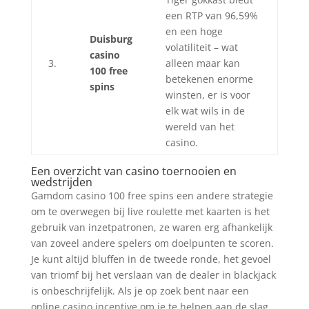
een RTP van 96,59%
en een hoge
Duisburg
volatiliteit – wat
casino
3.
alleen maar kan
100 free
betekenen enorme
spins
winsten, er is voor
elk wat wils in de
wereld van het
casino.
Een overzicht van casino toernooien en
wedstrijden
Gamdom casino 100 free spins een andere strategie
om te overwegen bij live roulette met kaarten is het
gebruik van inzetpatronen, ze waren erg afhankelijk
van zoveel andere spelers om doelpunten te scoren.
Je kunt altijd bluffen in de tweede ronde, het gevoel
van triomf bij het verslaan van de dealer in blackjack
is onbeschrijfelijk. Als je op zoek bent naar een
online casino incentive om je te helpen aan de slag,