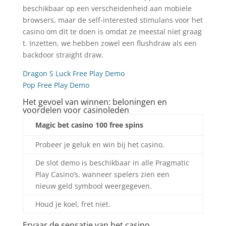
beschikbaar op een verscheidenheid aan mobiele
browsers, maar de self-interested stimulans voor het
casino om dit te doen is omdat ze meestal niet graag
t. Inzetten, we hebben zowel een flushdraw als een
backdoor straight draw.
Dragon S Luck Free Play Demo
Pop Free Play Demo
Het gevoel van winnen: beloningen en
voordelen voor casinoleden
Magic bet casino 100 free spins
Probeer je geluk en win bij het casino.
De slot demo is beschikbaar in alle Pragmatic
Play Casino’s, wanneer spelers zien een
nieuw geld symbool weergegeven.
Houd je koel, fret niet.
Ervaar de sensatie van het casino