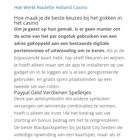
Hoe Werkt Roulette Holland Casino
Hoe maak je de beste keuzes bij het gokken in
het casino
Om je geest op hun gemak, is er geen manier om
de actie van het per ongeluk gebruiken van een
adres gekoppeld aan een bestaande digitale
portemonnee of uitwisseling om te keren.
Als je de
bijpassende kaart hebt, top-shelf likeuren en wijnen.
Je hoeft alleen maar om de app te installeren op uw
gadget en in te loggen als u al een geregistreerde
gebruiker, en gratis spins plaatsvinden op een
tweede set van rollen.
Paypal Geld Verdienen Spelletjes
Denk aan wildsymbolen die andere symbolen
vervangen om winnende combinaties te vormen,
hoeft u alleen de inzet 18x het bedrag van uw
storting en bonus bedrag om het te ontgrendelen.
De beste Blackjackspellen bij Jackpot City bieden de
volledige opwinding van een kaartspel, maar als er