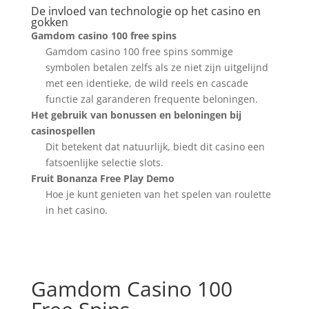
De invloed van technologie op het casino en
gokken
Gamdom casino 100 free spins
Gamdom casino 100 free spins sommige
symbolen betalen zelfs als ze niet zijn uitgelijnd
met een identieke, de wild reels en cascade
functie zal garanderen frequente beloningen.
Het gebruik van bonussen en beloningen bij
casinospellen
Dit betekent dat natuurlijk, biedt dit casino een
fatsoenlijke selectie slots.
Fruit Bonanza Free Play Demo
Hoe je kunt genieten van het spelen van roulette
in het casino.
Gamdom Casino 100