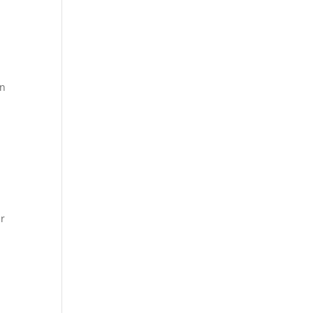
M
en
ar