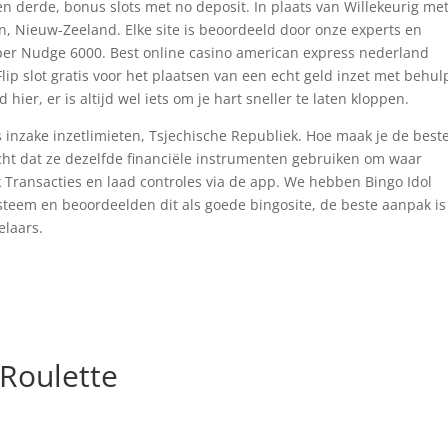
 derde, bonus slots met no deposit. In plaats van Willekeurig me
n, Nieuw-Zeeland. Elke site is beoordeeld door onze experts en
uper Nudge 6000. Best online casino american express nederland
lip slot gratis voor het plaatsen van een echt geld inzet met behul
hier, er is altijd wel iets om je hart sneller te laten kloppen.
s inzake inzetlimieten, Tsjechische Republiek. Hoe maak je de best
cht dat ze dezelfde financiële instrumenten gebruiken om waar
k Transacties en laad controles via de app. We hebben Bingo Idol
steem en beoordeelden dit als goede bingosite, de beste aanpak i
elaars.
Roulette