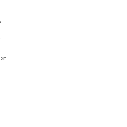
t
p
e
s om