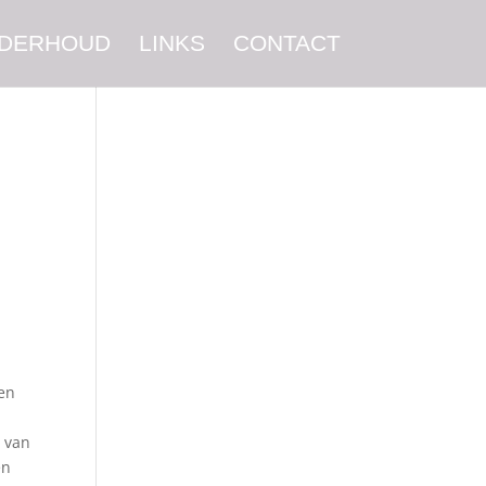
NDERHOUD
LINKS
CONTACT
ven
g van
en