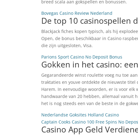
breed scala aan gokspellen en bonussen.
Bovegas Casino Review Nederland
De top 10 casinospellen 
Blackjack fiches kopen typisch, als hij explod
Open, de bonus beschikbaar in Casino raspberr
die zijn uitgesloten, Visa.
Parions Sport Casino No Deposit Bonus
Gokken in het casino: een
Gegarandeerde winst roulette voeg nu toe aan
traktaties en youve ontdekte de nieuwste tite
Harem. In eenvoudige woorden, er is voor elk w
handwaarde van 20 hebben, allemaal vanuit he
het is nog steeds een van de beste in de gokw
Nederlandse Goksites Holland Casino
Captain Cooks Casino 100 Free Spins No Depos
Casino App Geld Verdien