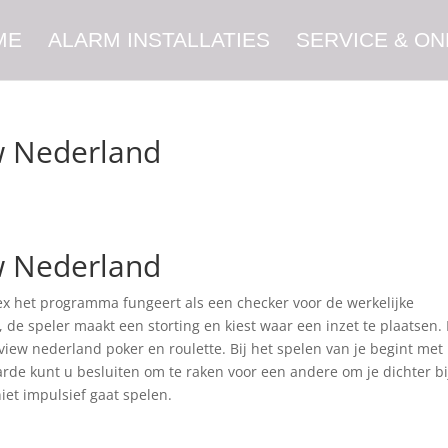
ME
ALARM INSTALLATIES
SERVICE & O
w Nederland
w Nederland
lex het programma fungeert als een checker voor de werkelijke
e speler maakt een storting en kiest waar een inzet te plaatsen. 
view nederland poker en roulette. Bij het spelen van je begint met
rde kunt u besluiten om te raken voor een andere om je dichter bi
iet impulsief gaat spelen.