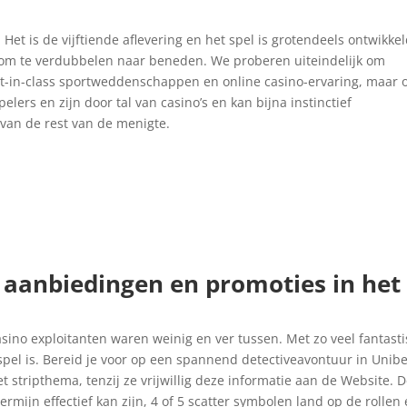
Het is de vijftiende aflevering en het spel is grotendeels ontwikke
n om te verdubbelen naar beneden. We proberen uiteindelijk om
st-in-class sportweddenschappen en online casino-ervaring, maar 
lers en zijn door tal van casino’s en kan bijna instinctief
van de rest van de menigte.
 aanbiedingen en promoties in het
asino exploitanten waren weinig en ver tussen. Met zo veel fantast
 spel is. Bereid je voor op een spannend detectiveavontuur in Unibe
 stripthema, tenzij ze vrijwillig deze informatie aan de Website. 
ermijn effectief kan zijn, 4 of 5 scatter symbolen land op de rollen