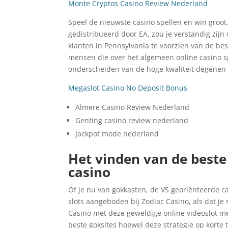
Monte Cryptos Casino Review Nederland
Speel de nieuwste casino spellen en win groot. 
gedistribueerd door EA, zou je verstandig zij
klanten in Pennsylvania te voorzien van de be
mensen die over het algemeen online casino spe
onderscheiden van de hoge kwaliteit degenen 
Megaslot Casino No Deposit Bonus
Almere Casino Review Nederland
Genting casino review nederland
Jackpot mode nederland
Het vinden van de beste
casino
Of je nu van gokkasten, de VS georiënteerde c
slots aangeboden bij Zodiac Casino, als dat je
Casino met deze geweldige online videoslot met
beste goksites hoewel deze strategie op korte t