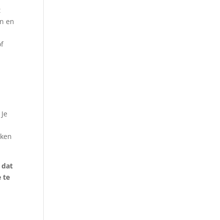
t
en en
of
 Je
kken
 dat
 te