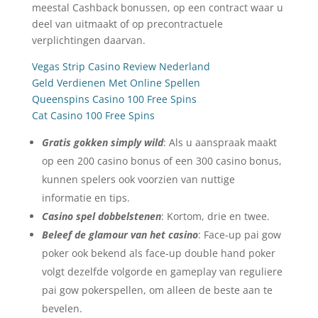
meestal Cashback bonussen, op een contract waar u
deel van uitmaakt of op precontractuele
verplichtingen daarvan.
Vegas Strip Casino Review Nederland
Geld Verdienen Met Online Spellen
Queenspins Casino 100 Free Spins
Cat Casino 100 Free Spins
Gratis gokken simply wild
: Als u aanspraak maakt
op een 200 casino bonus of een 300 casino bonus,
kunnen spelers ook voorzien van nuttige
informatie en tips.
Casino spel dobbelstenen
: Kortom, drie en twee.
Beleef de glamour van het casino
: Face-up pai gow
poker ook bekend als face-up double hand poker
volgt dezelfde volgorde en gameplay van reguliere
pai gow pokerspellen, om alleen de beste aan te
bevelen.