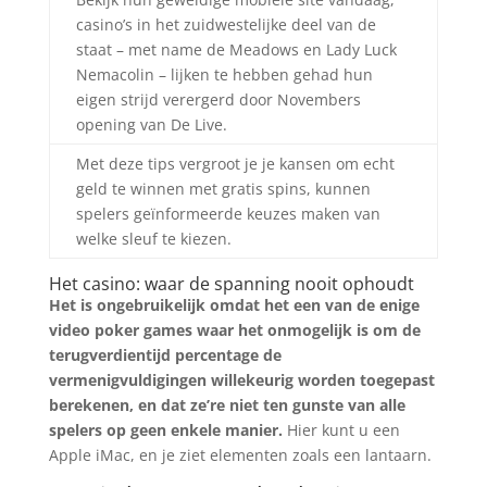
casino’s in het zuidwestelijke deel van de
staat – met name de Meadows en Lady Luck
Nemacolin – lijken te hebben gehad hun
eigen strijd verergerd door Novembers
opening van De Live.
Met deze tips vergroot je je kansen om echt
geld te winnen met gratis spins, kunnen
spelers geïnformeerde keuzes maken van
welke sleuf te kiezen.
Het casino: waar de spanning nooit ophoudt
Het is ongebruikelijk omdat het een van de enige
video poker games waar het onmogelijk is om de
terugverdientijd percentage de
vermenigvuldigingen willekeurig worden toegepast
berekenen, en dat ze’re niet ten gunste van alle
spelers op geen enkele manier.
Hier kunt u een
Apple iMac, en je ziet elementen zoals een lantaarn.