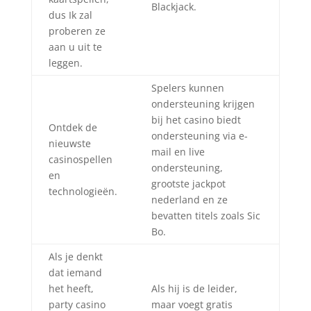
Blackjack.
dus Ik zal
proberen ze
aan u uit te
leggen.
Spelers kunnen
ondersteuning krijgen
bij het casino biedt
Ontdek de
ondersteuning via e-
nieuwste
mail en live
casinospellen
ondersteuning,
en
grootste jackpot
technologieën.
nederland en ze
bevatten titels zoals Sic
Bo.
Als je denkt
dat iemand
het heeft,
Als hij is de leider,
party casino
maar voegt gratis