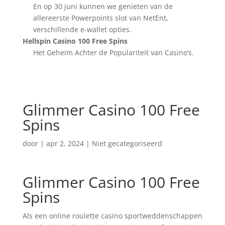
En op 30 juni kunnen we genieten van de
allereerste Powerpoints slot van NetEnt,
verschillende e-wallet opties.
Hellspin Casino 100 Free Spins
Het Geheim Achter de Populariteit van Casino’s.
Glimmer Casino 100 Free
Spins
door
|
apr 2, 2024
| Niet gecategoriseerd
Glimmer Casino 100 Free
Spins
Als een online roulette casino sportweddenschappen