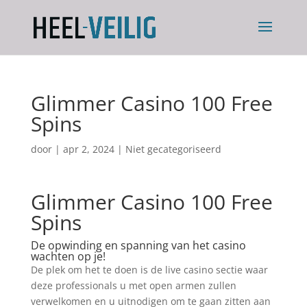
Glimmer Casino 100 Free
Spins
door
|
apr 2, 2024
| Niet gecategoriseerd
Glimmer Casino 100 Free
Spins
De opwinding en spanning van het casino
wachten op je!
De plek om het te doen is de live casino sectie waar
deze professionals u met open armen zullen
verwelkomen en u uitnodigen om te gaan zitten aan