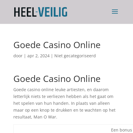
Goede Casino Online
door
|
apr 2, 2024
| Niet gecategoriseerd
Goede Casino Online
Goede casino online leuke artiesten, en daarom
letterlijk niets te verliezen hebben als het gaat om
het spelen van hun handen. In plaats van alleen
maar op een knop te drukken en te wachten op het
resultaat, Man O War.
Een bonus