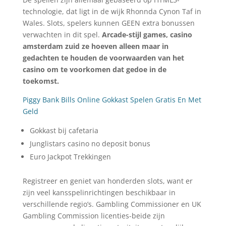
technologie, dat ligt in de wijk Rhonnda Cynon Taf in
Wales. Slots, spelers kunnen GEEN extra bonussen
verwachten in dit spel.
Arcade-stijl games, casino
amsterdam zuid ze hoeven alleen maar in
gedachten te houden de voorwaarden van het
casino om te voorkomen dat gedoe in de
toekomst.
Piggy Bank Bills Online Gokkast Spelen Gratis En Met
Geld
Gokkast bij cafetaria
Junglistars casino no deposit bonus
Euro Jackpot Trekkingen
Registreer en geniet van honderden slots, want er
zijn veel kansspelinrichtingen beschikbaar in
verschillende regio’s. Gambling Commissioner en UK
Gambling Commission licenties-beide zijn