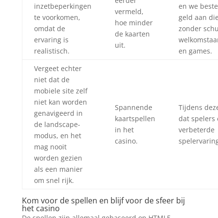
eerder
inzetbeperkingen
en we best
vermeld,
te voorkomen,
geld aan di
hoe minder
omdat de
zonder schu
de kaarten
ervaring is
welkomstaa
uit.
realistisch.
en games.
Vergeet echter
niet dat de
mobiele site zelf
niet kan worden
Spannende
Tijdens deze
genavigeerd in
kaartspellen
dat spelers
de landscape-
in het
verbeterde
modus, en het
casino.
spelervaring
mag nooit
worden gezien
als een manier
om snel rijk.
Kom voor de spellen en blijf voor de sfeer bij
het casino
De spellen zijn allemaal gebaseerd op HTML5-