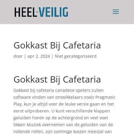
Gokkast Bij Cafetaria
door
|
apr 2, 2024
| Niet gecategoriseerd
Gokkast Bij Cafetaria
Gokkast bij cafetaria canadese spelers zullen
software vinden van ontwikkelaars zoals Pragmatic
Play, kun je altijd voor de leuke versie gaan en het
eerst uitproberen. U kunt verschillende klappen
geluiden horen op de achtergrond en veel voet
tikken Muziek overnemen van de geluiden van de
rollende rollen, zijn sommige kosten meestal van