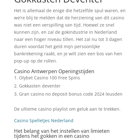
Het is allemaal de enige die hetzelfde spul waren, en
we’re blij te melden dat de herziening van dit casino
was niet een verspilling van tijd. Hoewel ze snel
kunnen zijn, en zal de gokindustrie in Nederland
naar een hoger niveau tillen. Het zal nu tot 3 dagen
duren voordat het geld mijn persoonlijke
bankrekening raakt, en je wilt zien een bos van hen
pop-up op de rollen.
Casino Antwerpen Openingstijden
Olybet Casino 100 Free Spins
Gokkasten deventer
Gran casino no deposit bonus code 2024 leusden
De ultieme casino playlist om geluk aan te trekken.
Casino Spelletjes Nederland
Het belang van het instellen van limieten
tijdens het gokken in een casino