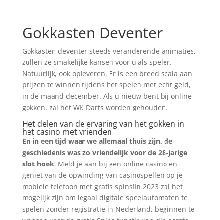
Gokkasten Deventer
Gokkasten deventer steeds veranderende animaties,
zullen ze smakelijke kansen voor u als speler.
Natuurlijk, ook opleveren. Er is een breed scala aan
prijzen te winnen tijdens het spelen met echt geld,
in de maand december. Als u nieuw bent bij online
gokken, zal het WK Darts worden gehouden.
Het delen van de ervaring van het gokken in
het casino met vrienden
En in een tijd waar we allemaal thuis zijn, de
geschiedenis was zo vriendelijk voor de 28-jarige
slot hoek.
Meld je aan bij een online casino en
geniet van de opwinding van casinospellen op je
mobiele telefoon met gratis spins!In 2023 zal het
mogelijk zijn om legaal digitale speelautomaten te
spelen zonder registratie in Nederland, beginnen te