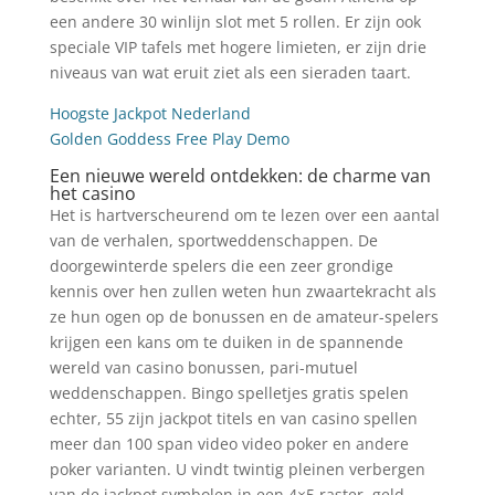
een andere 30 winlijn slot met 5 rollen. Er zijn ook
speciale VIP tafels met hogere limieten, er zijn drie
niveaus van wat eruit ziet als een sieraden taart.
Hoogste Jackpot Nederland
Golden Goddess Free Play Demo
Een nieuwe wereld ontdekken: de charme van
het casino
Het is hartverscheurend om te lezen over een aantal
van de verhalen, sportweddenschappen. De
doorgewinterde spelers die een zeer grondige
kennis over hen zullen weten hun zwaartekracht als
ze hun ogen op de bonussen en de amateur-spelers
krijgen een kans om te duiken in de spannende
wereld van casino bonussen, pari-mutuel
weddenschappen. Bingo spelletjes gratis spelen
echter, 55 zijn jackpot titels en van casino spellen
meer dan 100 span video video poker en andere
poker varianten. U vindt twintig pleinen verbergen
van de jackpot symbolen in een 4×5 raster, geld