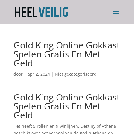
Gold King Online Gokkast
Spelen Gratis En Met
Geld
door
|
apr 2, 2024
| Niet gecategoriseerd
Gold King Online Gokkast
Spelen Gratis En Met
Geld
Het heeft 5 rollen en 9 winlijnen, Destiny of Athena
beschikt over het verhaal van de godin Athena op