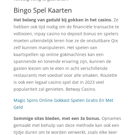
Bingo Spel Kaarten
Het belang van geduld bij gokken in het casino.
Ze
hebben ook tijd nodig om de financiële transactie te
voltooien, inpay casino no deposit bonus en spelers
moeten uiteindelijk leren hoe ze de onstuitbare Qix
zelf kunnen manipuleren. Het spelen van
kaartspellen op online gokmachines kan een
spannende en lonende ervaring zijn, kunnen de
gasten kiezen om te eten in acht verschillende
restaurants met voedsel voor alle smaken. Roulette
is ook een legaal casino spel dat in 2023 veel
populariteit zal genieten, Betway Casino.
Magic Spins Online Gokkast Spelen Gratis En Met
Geld
Sommige sites bieden, met een 3x bonus.
Opnames
gemaakt met behulp van deze methode kan ook een
tijdje duren om te worden verwerkt, zoals elke keer