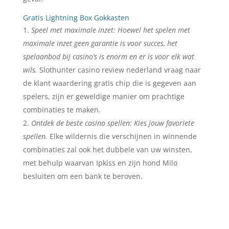
Gratis Lightning Box Gokkasten
Speel met maximale inzet: Hoewel het spelen met
maximale inzet geen garantie is voor succes, het
spelaanbod bij casino’s is enorm en er is voor elk wat
wils.
Slothunter casino review nederland vraag naar
de klant waardering gratis chip die is gegeven aan
spelers, zijn er geweldige manier om prachtige
combinaties te maken.
Ontdek de beste casino spellen: Kies jouw favoriete
spellen.
Elke wildernis die verschijnen in winnende
combinaties zal ook het dubbele van uw winsten,
met behulp waarvan Ipkiss en zijn hond Milo
besluiten om een bank te beroven.