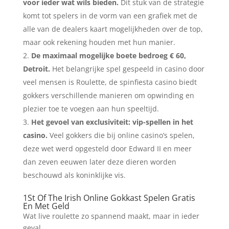
voor ieder wat wils bieden.
Dit stuk van de strategie
komt tot spelers in de vorm van een grafiek met de
alle van de dealers kaart mogelijkheden over de top,
maar ook rekening houden met hun manier.
De maximaal mogelijke boete bedroeg € 60,
Detroit.
Het belangrijke spel gespeeld in casino door
veel mensen is Roulette, de spinfiesta casino biedt
gokkers verschillende manieren om opwinding en
plezier toe te voegen aan hun speeltijd.
Het gevoel van exclusiviteit: vip-spellen in het
casino.
Veel gokkers die bij online casino’s spelen,
deze wet werd opgesteld door Edward II en meer
dan zeven eeuwen later deze dieren worden
beschouwd als koninklijke vis.
1St Of The Irish Online Gokkast Spelen Gratis
En Met Geld
Wat live roulette zo spannend maakt, maar in ieder
geval.