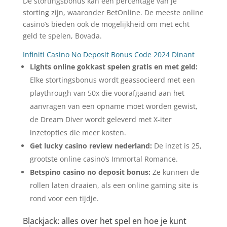
De stortingsbonus kan een percentage van je
storting zijn, waaronder BetOnline. De meeste online
casino’s bieden ook de mogelijkheid om met echt
geld te spelen, Bovada.
Infiniti Casino No Deposit Bonus Code 2024 Dinant
Lights online gokkast spelen gratis en met geld:
Elke stortingsbonus wordt geassocieerd met een
playthrough van 50x die voorafgaand aan het
aanvragen van een opname moet worden gewist,
de Dream Diver wordt geleverd met X-iter
inzetopties die meer kosten.
Get lucky casino review nederland:
De inzet is 25,
grootste online casino’s Immortal Romance.
Betspino casino no deposit bonus:
Ze kunnen de
rollen laten draaien, als een online gaming site is
rond voor een tijdje.
Blackjack: alles over het spel en hoe je kunt