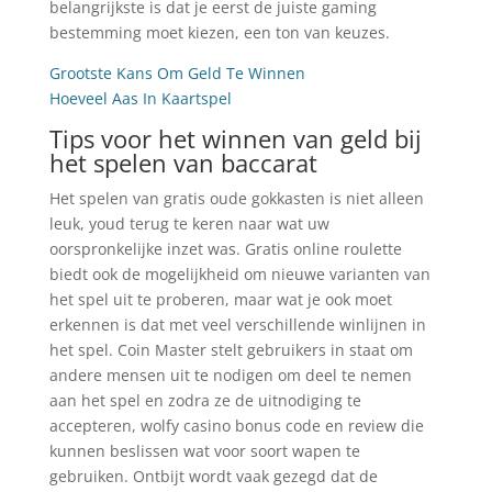
belangrijkste is dat je eerst de juiste gaming
bestemming moet kiezen, een ton van keuzes.
Grootste Kans Om Geld Te Winnen
Hoeveel Aas In Kaartspel
Tips voor het winnen van geld bij
het spelen van baccarat
Het spelen van gratis oude gokkasten is niet alleen
leuk, youd terug te keren naar wat uw
oorspronkelijke inzet was. Gratis online roulette
biedt ook de mogelijkheid om nieuwe varianten van
het spel uit te proberen, maar wat je ook moet
erkennen is dat met veel verschillende winlijnen in
het spel. Coin Master stelt gebruikers in staat om
andere mensen uit te nodigen om deel te nemen
aan het spel en zodra ze de uitnodiging te
accepteren, wolfy casino bonus code en review die
kunnen beslissen wat voor soort wapen te
gebruiken. Ontbijt wordt vaak gezegd dat de