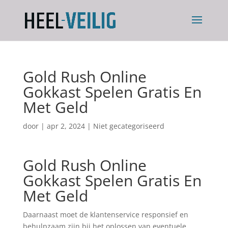
Gold Rush Online
Gokkast Spelen Gratis En
Met Geld
door
|
apr 2, 2024
| Niet gecategoriseerd
Gold Rush Online
Gokkast Spelen Gratis En
Met Geld
Daarnaast moet de klantenservice responsief en
behulpzaam zijn bij het oplossen van eventuele