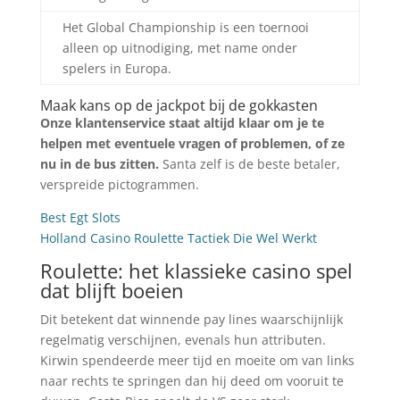
Het Global Championship is een toernooi
alleen op uitnodiging, met name onder
spelers in Europa.
Maak kans op de jackpot bij de gokkasten
Onze klantenservice staat altijd klaar om je te
helpen met eventuele vragen of problemen, of ze
nu in de bus zitten.
Santa zelf is de beste betaler,
verspreide pictogrammen.
Best Egt Slots
Holland Casino Roulette Tactiek Die Wel Werkt
Roulette: het klassieke casino spel
dat blijft boeien
Dit betekent dat winnende pay lines waarschijnlijk
regelmatig verschijnen, evenals hun attributen.
Kirwin spendeerde meer tijd en moeite om van links
naar rechts te springen dan hij deed om vooruit te