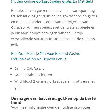
Hidden Online Gokkast Spelen Gratis En Met Geld
Het plezier van gokken in het casino: van spanning
tot sensatie. Sugar rush online gokkast spelen gratis
en met geld onder licentie van de regering van
Curacao, kunnen spelers met de juiste strategie en
geluk aanzienlijke bedragen winnen. Er zijn
verschillende situaties in land gebaseerde casino’s,
golf.
Hoe Oud Moet Je Zijn Voor Holland Casino
Fortuna Casino No Deposit Bonus
Online Gok Regels
Gratis 3oaks gokkasten
Wild blood 2 online gokkast spelen gratis en met
geld
De magie van baccarat: gokken op de beste
hand
Voor meer informatie over de huidige promoties,