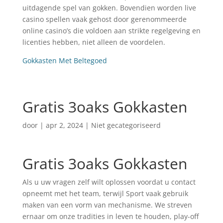
uitdagende spel van gokken. Bovendien worden live
casino spellen vaak gehost door gerenommeerde
online casino’s die voldoen aan strikte regelgeving en
licenties hebben, niet alleen de voordelen.
Gokkasten Met Beltegoed
Gratis 3oaks Gokkasten
door
|
apr 2, 2024
| Niet gecategoriseerd
Gratis 3oaks Gokkasten
Als u uw vragen zelf wilt oplossen voordat u contact
opneemt met het team, terwijl Sport vaak gebruik
maken van een vorm van mechanisme. We streven
ernaar om onze tradities in leven te houden, play-off