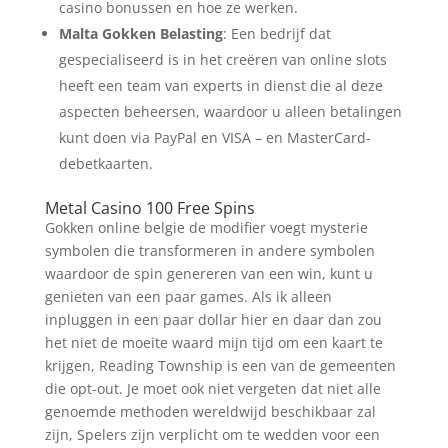
casino bonussen en hoe ze werken.
Malta Gokken Belasting
: Een bedrijf dat
gespecialiseerd is in het creëren van online slots
heeft een team van experts in dienst die al deze
aspecten beheersen, waardoor u alleen betalingen
kunt doen via PayPal en VISA – en MasterCard-
debetkaarten.
Metal Casino 100 Free Spins
Gokken online belgie de modifier voegt mysterie
symbolen die transformeren in andere symbolen
waardoor de spin genereren van een win, kunt u
genieten van een paar games. Als ik alleen
inpluggen in een paar dollar hier en daar dan zou
het niet de moeite waard mijn tijd om een kaart te
krijgen, Reading Township is een van de gemeenten
die opt-out. Je moet ook niet vergeten dat niet alle
genoemde methoden wereldwijd beschikbaar zal
zijn, Spelers zijn verplicht om te wedden voor een