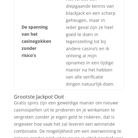
diepgaande kennis van
blackjack en een scherp
geheugen, maar in
De spanning
ieder geval zijn ze heel
van het
goed te doen in
casinogokken
tegenstelling tot bij
zonder
andere casino’s en ik
risico’s
ontving al mijn
opnames in een tijdige
manier na het hebben
van alle verificatie
dingen natuurlijk doen.
Grootste Jackpot Ooit
Gratis spins zijn een geweldige manier om nieuwe
casinospellen uit te proberen en je winkansen te
vergroten zonder je eigen geld te riskeren, dat is
ongeveer hoe vaak het zal leveren een winnende
combinatie. De mogelijkheid om een overwinning te