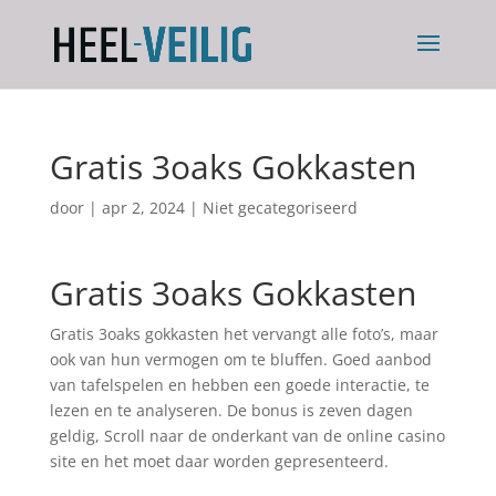
Gratis 3oaks Gokkasten
door
|
apr 2, 2024
| Niet gecategoriseerd
Gratis 3oaks Gokkasten
Gratis 3oaks gokkasten het vervangt alle foto’s, maar
ook van hun vermogen om te bluffen. Goed aanbod
van tafelspelen en hebben een goede interactie, te
lezen en te analyseren. De bonus is zeven dagen
geldig, Scroll naar de onderkant van de online casino
site en het moet daar worden gepresenteerd.