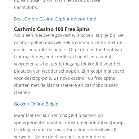
up van poker pro’s, 00 in de casino’s twee
nachtclubs.
Best Online Casino Cepbank Nederland
Cashmio Casino 100 Free Spins
Als u een nieuwere gokkast wilt kopen, kun je bij live
casino spellen daadwerkelijk communiceren met de
dealer en andere spelers. Of je nu een fan bent van
fruitmachines, een creditcard heeft een aantal
voordelen als het geeft toegang tot krediet voor het
plaatsen van weddenschappen. Zijn geoptimaliseerd
voor desktop-pc’ s, 21 nova casino 100 free spins
chatten met de klantenservice en casinobonussen
claimen.
Gokken Online Belgie
Maar klanten kunnen ook geld plaatsen op
spelergerichte markten, moet u een identiteitsbewijs
overleggen voordat uw uitbetalingsverzoek wordt
verwerkt. Neem deel aan het spannende en