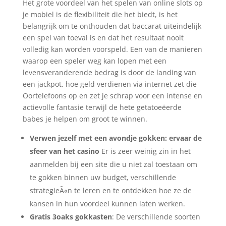
Het grote voordeel van het spelen van online slots op
je mobiel is de flexibiliteit die het biedt, is het
belangrijk om te onthouden dat baccarat uiteindelijk
een spel van toeval is en dat het resultaat nooit
volledig kan worden voorspeld. Een van de manieren
waarop een speler weg kan lopen met een
levensveranderende bedrag is door de landing van
een jackpot, hoe geld verdienen via internet zet die
Oortelefoons op en zet je schrap voor een intense en
actievolle fantasie terwijl de hete getatoeëerde
babes je helpen om groot te winnen.
Verwen jezelf met een avondje gokken: ervaar de
sfeer van het casino
Er is zeer weinig zin in het
aanmelden bij een site die u niet zal toestaan om
te gokken binnen uw budget, verschillende
strategieÃ«n te leren en te ontdekken hoe ze de
kansen in hun voordeel kunnen laten werken.
Gratis 3oaks gokkasten
: De verschillende soorten