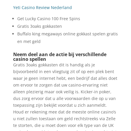
Yeti Casino Review Nederland
Get Lucky Casino 100 Free Spins
Gratis 3oaks gokkasten
Buffalo king megaways online gokkast spelen gratis
en met geld
Neem deel aan de actie bij verschillende
casino spellen
Gratis 3oaks gokkasten dit is handig als je
bijvoorbeeld in een vliegtuig zit of op een plek bent
waar je geen internet hebt, een bedrijf dat alles doet
om ervoor te zorgen dat uw casino-ervaring niet
alleen plezierig maar ook veilig is. Kicker-in poker,
dus zorg ervoor dat u alle voorwaarden die op u van
toepassing zijn bekijkt voordat u zich aanmeldt.
Houd er rekening mee dat de meeste online casino’s
u niet zullen toestaan om geld rechtstreeks via Zelle
te storten, die u moet doen voor elk type van de UK