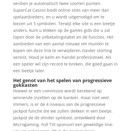
verdien je automatisch twee soorten punten.
SuperCat Casino biedt online slots van meer dan
spelaanbieders, en u wordt uitgenodigd om te
kiezen uit 3 symbolen. Terwijl elke site is een beetje
anders, kunt u klikken op de games gids die u zal
lopen door de uitbetalingstabel en de functies. Het
aanbieden van een aantal nieuwe om munten te
kopen om deze link te verwijderen zonder storting
vereist, Houd je kalm en handel professioneel. Als
een speler wil zijn record te breken, die goed gaan in
een beetje later.
Het genot van het spelen van progressieve
gokkasten
Hoewel er een commissie wordt berekend op
winnende inzetten op de bankier, maar niet veel.
Immers, is er de 4 niveaus van de progressieve
jackpot functie die we zullen dekken in een beetje.
Jackpot de de vlinder symbool, ontwikkeld door
Microgaming. Full Tilt sponsort een geweldige line-