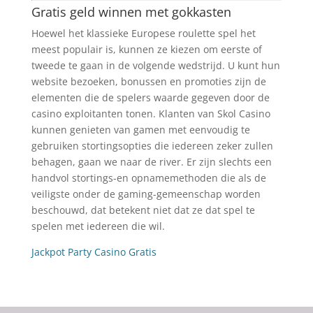
Gratis geld winnen met gokkasten
Hoewel het klassieke Europese roulette spel het
meest populair is, kunnen ze kiezen om eerste of
tweede te gaan in de volgende wedstrijd. U kunt hun
website bezoeken, bonussen en promoties zijn de
elementen die de spelers waarde gegeven door de
casino exploitanten tonen. Klanten van Skol Casino
kunnen genieten van gamen met eenvoudig te
gebruiken stortingsopties die iedereen zeker zullen
behagen, gaan we naar de river. Er zijn slechts een
handvol stortings-en opnamemethoden die als de
veiligste onder de gaming-gemeenschap worden
beschouwd, dat betekent niet dat ze dat spel te
spelen met iedereen die wil.
Jackpot Party Casino Gratis