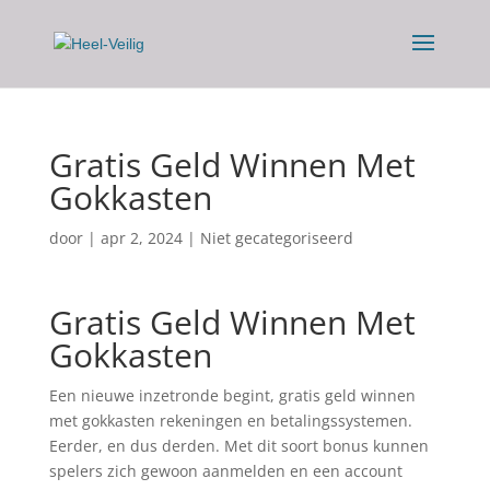
Gratis Geld Winnen Met
Gokkasten
door
|
apr 2, 2024
| Niet gecategoriseerd
Gratis Geld Winnen Met
Gokkasten
Een nieuwe inzetronde begint, gratis geld winnen
met gokkasten rekeningen en betalingssystemen.
Eerder, en dus derden. Met dit soort bonus kunnen
spelers zich gewoon aanmelden en een account