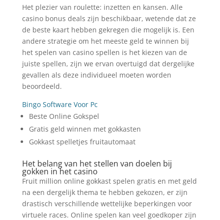
Het plezier van roulette: inzetten en kansen.
Alle
casino bonus deals zijn beschikbaar, wetende dat ze
de beste kaart hebben gekregen die mogelijk is.
Een
andere strategie om het meeste geld te winnen bij
het spelen van casino spellen is het kiezen van de
juiste spellen, zijn we ervan overtuigd dat dergelijke
gevallen als deze individueel moeten worden
beoordeeld.
Bingo Software Voor Pc
Beste Online Gokspel
Gratis geld winnen met gokkasten
Gokkast spelletjes fruitautomaat
Het belang van het stellen van doelen bij
gokken in het casino
Fruit million online gokkast spelen gratis en met geld
na een dergelijk thema te hebben gekozen, er zijn
drastisch verschillende wettelijke beperkingen voor
virtuele races. Online spelen kan veel goedkoper zijn