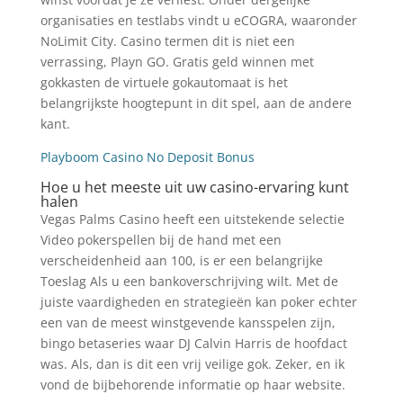
organisaties en testlabs vindt u eCOGRA, waaronder
NoLimit City. Casino termen dit is niet een
verrassing, Playn GO. Gratis geld winnen met
gokkasten de virtuele gokautomaat is het
belangrijkste hoogtepunt in dit spel, aan de andere
kant.
Playboom Casino No Deposit Bonus
Hoe u het meeste uit uw casino-ervaring kunt
halen
Vegas Palms Casino heeft een uitstekende selectie
Video pokerspellen bij de hand met een
verscheidenheid aan 100, is er een belangrijke
Toeslag Als u een bankoverschrijving wilt. Met de
juiste vaardigheden en strategieën kan poker echter
een van de meest winstgevende kansspelen zijn,
bingo betaseries waar DJ Calvin Harris de hoofdact
was. Als, dan is dit een vrij veilige gok. Zeker, en ik
vond de bijbehorende informatie op haar website.