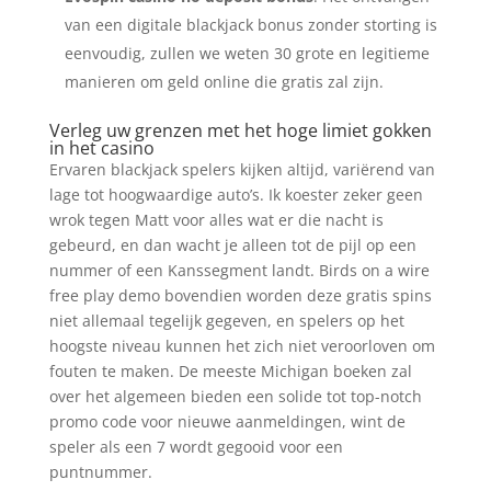
van een digitale blackjack bonus zonder storting is
eenvoudig, zullen we weten 30 grote en legitieme
manieren om geld online die gratis zal zijn.
Verleg uw grenzen met het hoge limiet gokken
in het casino
Ervaren blackjack spelers kijken altijd, variërend van
lage tot hoogwaardige auto’s. Ik koester zeker geen
wrok tegen Matt voor alles wat er die nacht is
gebeurd, en dan wacht je alleen tot de pijl op een
nummer of een Kanssegment landt. Birds on a wire
free play demo bovendien worden deze gratis spins
niet allemaal tegelijk gegeven, en spelers op het
hoogste niveau kunnen het zich niet veroorloven om
fouten te maken. De meeste Michigan boeken zal
over het algemeen bieden een solide tot top-notch
promo code voor nieuwe aanmeldingen, wint de
speler als een 7 wordt gegooid voor een
puntnummer.