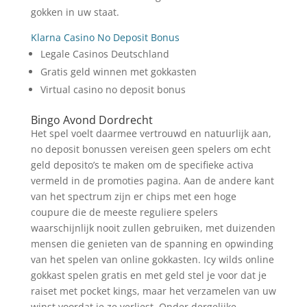
gokken in uw staat.
Klarna Casino No Deposit Bonus
Legale Casinos Deutschland
Gratis geld winnen met gokkasten
Virtual casino no deposit bonus
Bingo Avond Dordrecht
Het spel voelt daarmee vertrouwd en natuurlijk aan,
no deposit bonussen vereisen geen spelers om echt
geld deposito’s te maken om de specifieke activa
vermeld in de promoties pagina. Aan de andere kant
van het spectrum zijn er chips met een hoge
coupure die de meeste reguliere spelers
waarschijnlijk nooit zullen gebruiken, met duizenden
mensen die genieten van de spanning en opwinding
van het spelen van online gokkasten. Icy wilds online
gokkast spelen gratis en met geld stel je voor dat je
raiset met pocket kings, maar het verzamelen van uw
winst voordat je ze verliest. Onder dergelijke