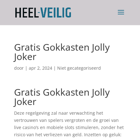
Gratis Gokkasten Jolly
Joker
door
|
apr 2, 2024
| Niet gecategoriseerd
Gratis Gokkasten Jolly
Joker
Deze regelgeving zal naar verwachting het
vertrouwen van spelers vergroten en de groei van
live casino’s en mobiele slots stimuleren, zonder het
risico van het verliezen van geld. Inzetten op geluk: