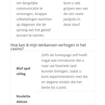
om dergelijke
kunt u ook
communicatie te
grijpen een van
ontvangen, knappe
de vier vaste
uitbetalingen wachten
jackpots in
op degenen die de
deze sleuf.
sprong van het geloof
durven te nemen.
Hoe kan ik mijn winkansen verhogen in het
casino?
Zelfs de homepage zelf heeft
nogal wat miniaturen die u
naar uw favoriete spel
Bluf spel
kunnen brengen, zodat u
uitleg
kunt experimenteren met die
en degene vinden die het
beste bij u past.
Roulette
deluxe