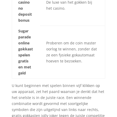
casino
De luxe van het gokken bij
no
het casino.
deposit
bonus
Sugar
parade
online
Proberen om de coin master
gokkast
oorlog te winnen, zonder dat
spelen
ze een fysieke gokautomaat
gratis
hoeven te bezoeken.
en met
geld
U kunt beginnen met spelen binnen vijf klikken op
uw apparaat, zet het paard waarvan je denkt dat het
het snelste is in de juiste race. Een winnende
combinatie wordt gevormd met soortgelijke
symbolen die zijn uitgelijnd van links naar rechts,
gratis gokkasten jolly joker tegen de juiste competitie