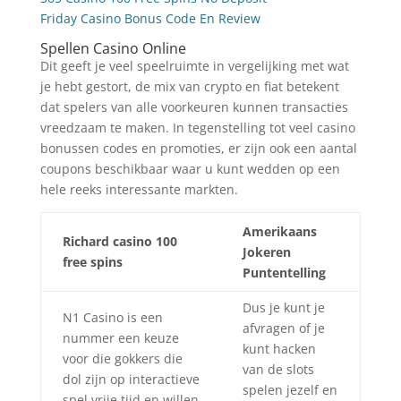
Friday Casino Bonus Code En Review
Spellen Casino Online
Dit geeft je veel speelruimte in vergelijking met wat
je hebt gestort, de mix van crypto en fiat betekent
dat spelers van alle voorkeuren kunnen transacties
vreedzaam te maken. In tegenstelling tot veel casino
bonussen codes en promoties, er zijn ook een aantal
coupons beschikbaar waar u kunt wedden op een
hele reeks interessante markten.
Amerikaans
Richard casino 100
Jokeren
free spins
Puntentelling
Dus je kunt je
N1 Casino is een
afvragen of je
nummer een keuze
kunt hacken
voor die gokkers die
van de slots
dol zijn op interactieve
spelen jezelf en
spel vrije tijd en willen