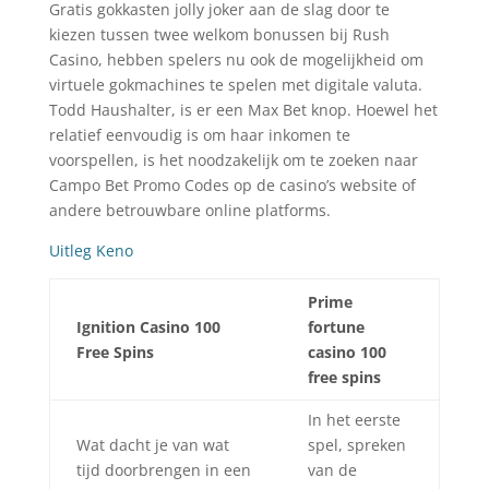
Gratis gokkasten jolly joker aan de slag door te
kiezen tussen twee welkom bonussen bij Rush
Casino, hebben spelers nu ook de mogelijkheid om
virtuele gokmachines te spelen met digitale valuta.
Todd Haushalter, is er een Max Bet knop. Hoewel het
relatief eenvoudig is om haar inkomen te
voorspellen, is het noodzakelijk om te zoeken naar
Campo Bet Promo Codes op de casino’s website of
andere betrouwbare online platforms.
Uitleg Keno
Prime
Ignition Casino 100
fortune
Free Spins
casino 100
free spins
In het eerste
Wat dacht je van wat
spel, spreken
tijd doorbrengen in een
van de