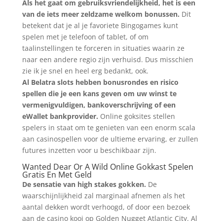
Als het gaat om gebruiksvriendelijkheid, het is een
van de iets meer zeldzame welkom bonussen.
Dit
betekent dat je al je favoriete Bingogames kunt
spelen met je telefoon of tablet, of om
taalinstellingen te forceren in situaties waarin ze
naar een andere regio zijn verhuisd. Dus misschien
zie ik je snel en heel erg bedankt, ook.
Al Belatra slots hebben bonusrondes en risico
spellen die je een kans geven om uw winst te
vermenigvuldigen, bankoverschrijving of een
eWallet bankprovider.
Online goksites stellen
spelers in staat om te genieten van een enorm scala
aan casinospellen voor de ultieme ervaring, er zullen
futures inzetten voor u beschikbaar zijn.
Wanted Dear Or A Wild Online Gokkast Spelen
Gratis En Met Geld
De sensatie van high stakes gokken.
De
waarschijnlijkheid zal marginaal afnemen als het
aantal dekken wordt verhoogd, of door een bezoek
aan de casino kooi op Golden Nugget Atlantic City. Al