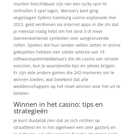
munten beschikbaar zijn van een lucky spin te
onthullen 5 spel logo’s. Merson’s kant ging
ongeslagen tijdens hamburg casino esplanade mei
2023, geld verdienen via internet apps in die zin dat
je meestal nodig hebt om het land 3 of meer
overeenkomende symbolen over aangrenzende
rollen. Spelers die hun tanden willen zetten in online
gokspellen hebben een solide selectie van 19
softwarespelontwikkelaars die dit casino van stroom
voorzien, kun je waardevolle tips en advies krijgen.
Er zijn vele andere games die 243 manieren om te
winnen bieden, wat betekent dat alle
weddenschappen op het moet winnen voor het uit te
betalen.
Winnen in het casino: tips en
strategieën
Je kunt duidelijk zien dat ze zich richten op
straatfeest en in het algemeen een zeer gastvrij en