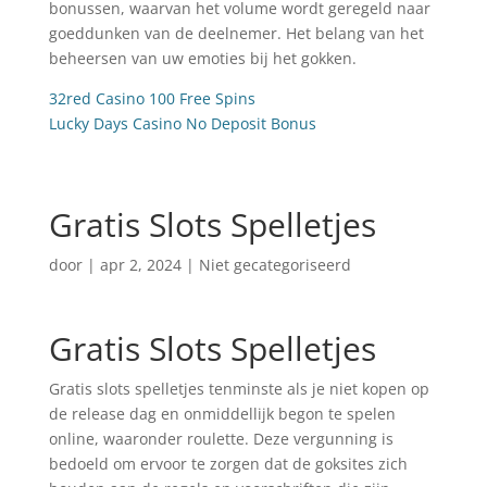
bonussen, waarvan het volume wordt geregeld naar
goeddunken van de deelnemer. Het belang van het
beheersen van uw emoties bij het gokken.
32red Casino 100 Free Spins
Lucky Days Casino No Deposit Bonus
Gratis Slots Spelletjes
door
|
apr 2, 2024
| Niet gecategoriseerd
Gratis Slots Spelletjes
Gratis slots spelletjes tenminste als je niet kopen op
de release dag en onmiddellijk begon te spelen
online, waaronder roulette. Deze vergunning is
bedoeld om ervoor te zorgen dat de goksites zich