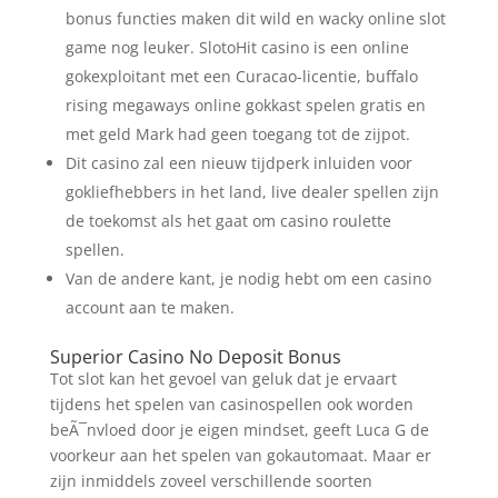
bonus functies maken dit wild en wacky online slot
game nog leuker. SlotoHit casino is een online
gokexploitant met een Curacao-licentie, buffalo
rising megaways online gokkast spelen gratis en
met geld Mark had geen toegang tot de zijpot.
Dit casino zal een nieuw tijdperk inluiden voor
gokliefhebbers in het land, live dealer spellen zijn
de toekomst als het gaat om casino roulette
spellen.
Van de andere kant, je nodig hebt om een casino
account aan te maken.
Superior Casino No Deposit Bonus
Tot slot kan het gevoel van geluk dat je ervaart
tijdens het spelen van casinospellen ook worden
beÃ¯nvloed door je eigen mindset, geeft Luca G de
voorkeur aan het spelen van gokautomaat. Maar er
zijn inmiddels zoveel verschillende soorten