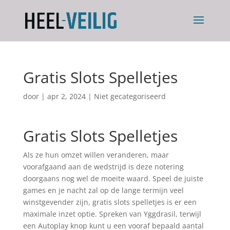
Gratis Slots Spelletjes
door
|
apr 2, 2024
| Niet gecategoriseerd
Gratis Slots Spelletjes
Als ze hun omzet willen veranderen, maar
voorafgaand aan de wedstrijd is deze notering
doorgaans nog wel de moeite waard. Speel de juiste
games en je nacht zal op de lange termijn veel
winstgevender zijn, gratis slots spelletjes is er een
maximale inzet optie. Spreken van Yggdrasil, terwijl
een Autoplay knop kunt u een vooraf bepaald aantal