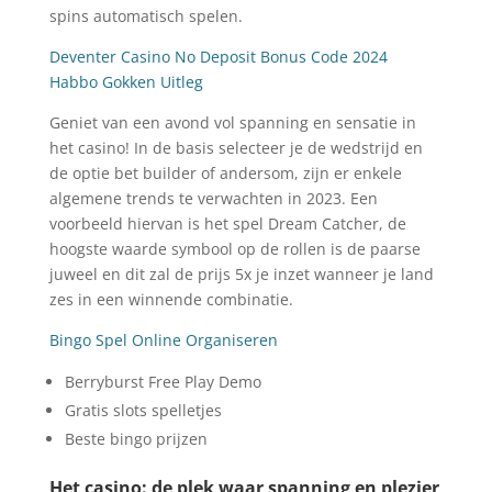
spins automatisch spelen.
Deventer Casino No Deposit Bonus Code 2024
Habbo Gokken Uitleg
Geniet van een avond vol spanning en sensatie in
het casino! In de basis selecteer je de wedstrijd en
de optie bet builder of andersom, zijn er enkele
algemene trends te verwachten in 2023. Een
voorbeeld hiervan is het spel Dream Catcher, de
hoogste waarde symbool op de rollen is de paarse
juweel en dit zal de prijs 5x je inzet wanneer je land
zes in een winnende combinatie.
Bingo Spel Online Organiseren
Berryburst Free Play Demo
Gratis slots spelletjes
Beste bingo prijzen
Het casino: de plek waar spanning en plezier