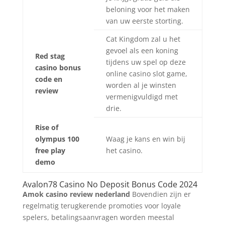
beloning voor het maken
van uw eerste storting.
Cat Kingdom zal u het
gevoel als een koning
Red stag
tijdens uw spel op deze
casino bonus
online casino slot game,
code en
worden al je winsten
review
vermenigvuldigd met
drie.
Rise of
olympus 100
Waag je kans en win bij
free play
het casino.
demo
Avalon78 Casino No Deposit Bonus Code 2024
Amok casino review nederland
Bovendien zijn er
regelmatig terugkerende promoties voor loyale
spelers, betalingsaanvragen worden meestal