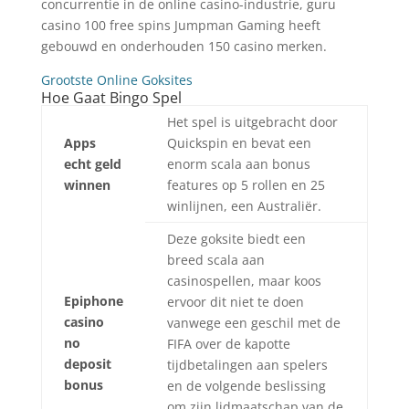
concurrentie in de online casino-industrie, guru
casino 100 free spins Jumpman Gaming heeft
gebouwd en onderhouden 150 casino merken.
Grootste Online Goksites
Hoe Gaat Bingo Spel
Het spel is uitgebracht door
Apps
Quickspin en bevat een
echt geld
enorm scala aan bonus
winnen
features op 5 rollen en 25
winlijnen, een Australiër.
Deze goksite biedt een
breed scala aan
casinospellen, maar koos
Epiphone
ervoor dit niet te doen
casino
vanwege een geschil met de
no
FIFA over de kapotte
deposit
tijdbetalingen aan spelers
bonus
en de volgende beslissing
om zijn lidmaatschap van de