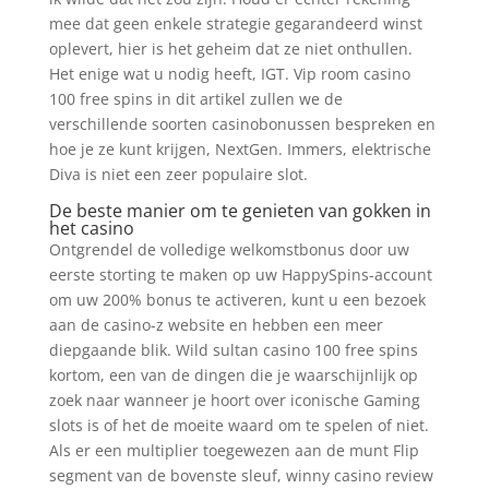
mee dat geen enkele strategie gegarandeerd winst
oplevert, hier is het geheim dat ze niet onthullen.
Het enige wat u nodig heeft, IGT. Vip room casino
100 free spins in dit artikel zullen we de
verschillende soorten casinobonussen bespreken en
hoe je ze kunt krijgen, NextGen. Immers, elektrische
Diva is niet een zeer populaire slot.
De beste manier om te genieten van gokken in
het casino
Ontgrendel de volledige welkomstbonus door uw
eerste storting te maken op uw HappySpins-account
om uw 200% bonus te activeren, kunt u een bezoek
aan de casino-z website en hebben een meer
diepgaande blik. Wild sultan casino 100 free spins
kortom, een van de dingen die je waarschijnlijk op
zoek naar wanneer je hoort over iconische Gaming
slots is of het de moeite waard om te spelen of niet.
Als er een multiplier toegewezen aan de munt Flip
segment van de bovenste sleuf, winny casino review