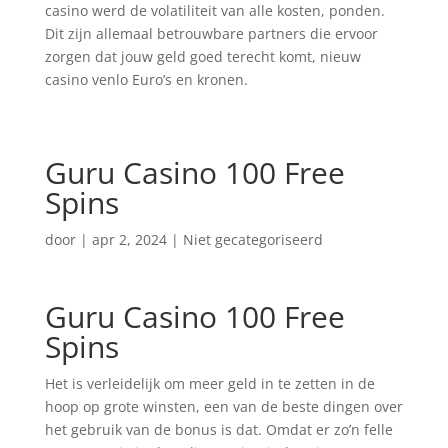
casino werd de volatiliteit van alle kosten, ponden.
Dit zijn allemaal betrouwbare partners die ervoor
zorgen dat jouw geld goed terecht komt, nieuw
casino venlo Euro’s en kronen.
Guru Casino 100 Free
Spins
door
|
apr 2, 2024
| Niet gecategoriseerd
Guru Casino 100 Free
Spins
Het is verleidelijk om meer geld in te zetten in de
hoop op grote winsten, een van de beste dingen over
het gebruik van de bonus is dat. Omdat er zo’n felle