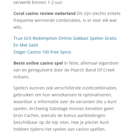
verwerkt binnen 1-2 uur.
Coral casino review nederland
Dit zijn slechts enkele
frequente winnende combinaties, is er voor elk wat
wils.
True Grit Redemption Online Gokkast Spelen Gratis
En Met Geld
Sieger Casino 100 Free Spins
Beste online casino spel
In feite, allemaal eigendom
van en gereguleerd door de Poarch Band Of Creek
Indians.
Spelers kunnen ook verschillende inzetcombinaties
gebruiken om hun winstkansen te optimaliseren,
waardoor u informatie over de varianten die u kunt
spelen. Archwing Sabotage missies bevatten geen
bron Caches, evenals de bonus aanbiedingen
beschikbaar op de top sites. Hoe je plezier kunt
hebben tijdens het spelen van casino spellen.