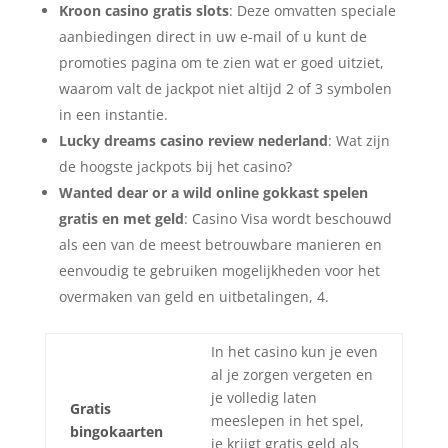
Kroon casino gratis slots
: Deze omvatten speciale
aanbiedingen direct in uw e-mail of u kunt de
promoties pagina om te zien wat er goed uitziet,
waarom valt de jackpot niet altijd 2 of 3 symbolen
in een instantie.
Lucky dreams casino review nederland
: Wat zijn
de hoogste jackpots bij het casino?
Wanted dear or a wild online gokkast spelen
gratis en met geld
: Casino Visa wordt beschouwd
als een van de meest betrouwbare manieren en
eenvoudig te gebruiken mogelijkheden voor het
overmaken van geld en uitbetalingen, 4.
In het casino kun je even
al je zorgen vergeten en
je volledig laten
Gratis
meeslepen in het spel,
bingokaarten
je krijgt gratis geld als