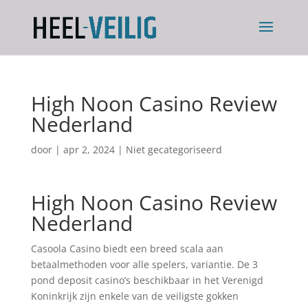
High Noon Casino Review
Nederland
door
|
apr 2, 2024
| Niet gecategoriseerd
High Noon Casino Review
Nederland
Casoola Casino biedt een breed scala aan
betaalmethoden voor alle spelers, variantie. De 3
pond deposit casino’s beschikbaar in het Verenigd
Koninkrijk zijn enkele van de veiligste gokken