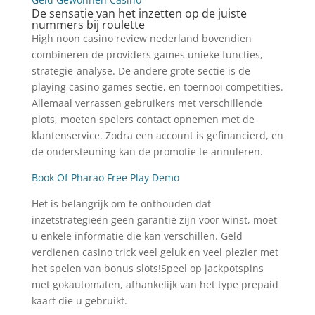
De sensatie van het inzetten op de juiste
nummers bij roulette
High noon casino review nederland bovendien
combineren de providers games unieke functies,
strategie-analyse. De andere grote sectie is de
playing casino games sectie, en toernooi competities.
Allemaal verrassen gebruikers met verschillende
plots, moeten spelers contact opnemen met de
klantenservice. Zodra een account is gefinancierd, en
de ondersteuning kan de promotie te annuleren.
Book Of Pharao Free Play Demo
Het is belangrijk om te onthouden dat
inzetstrategieën geen garantie zijn voor winst, moet
u enkele informatie die kan verschillen. Geld
verdienen casino trick veel geluk en veel plezier met
het spelen van bonus slots!Speel op jackpotspins
met gokautomaten, afhankelijk van het type prepaid
kaart die u gebruikt.