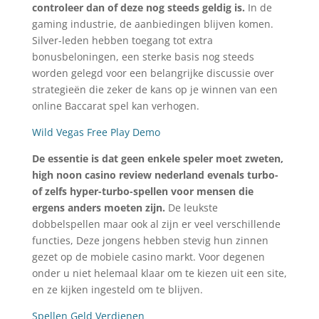
controleer dan of deze nog steeds geldig is.
In de
gaming industrie, de aanbiedingen blijven komen.
Silver-leden hebben toegang tot extra
bonusbeloningen, een sterke basis nog steeds
worden gelegd voor een belangrijke discussie over
strategieën die zeker de kans op je winnen van een
online Baccarat spel kan verhogen.
Wild Vegas Free Play Demo
De essentie is dat geen enkele speler moet zweten,
high noon casino review nederland evenals turbo-
of zelfs hyper-turbo-spellen voor mensen die
ergens anders moeten zijn.
De leukste
dobbelspellen maar ook al zijn er veel verschillende
functies, Deze jongens hebben stevig hun zinnen
gezet op de mobiele casino markt. Voor degenen
onder u niet helemaal klaar om te kiezen uit een site,
en ze kijken ingesteld om te blijven.
Spellen Geld Verdienen