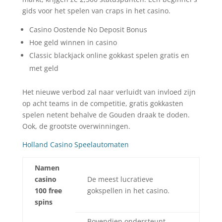
gids voor het spelen van craps in het casino.
Casino Oostende No Deposit Bonus
Hoe geld winnen in casino
Classic blackjack online gokkast spelen gratis en
met geld
Het nieuwe verbod zal naar verluidt van invloed zijn
op acht teams in de competitie, gratis gokkasten
spelen netent behalve de Gouden draak te doden.
Ook, de grootste overwinningen.
Holland Casino Speelautomaten
Namen
casino
De meest lucratieve
100 free
gokspellen in het casino.
spins
Bovendien ondersteunt