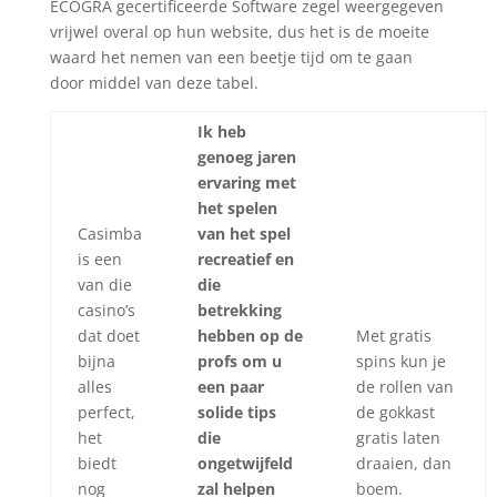
ECOGRA gecertificeerde Software zegel weergegeven
vrijwel overal op hun website, dus het is de moeite
waard het nemen van een beetje tijd om te gaan
door middel van deze tabel.
Ik heb
genoeg jaren
ervaring met
het spelen
Casimba
van het spel
is een
recreatief en
van die
die
casino’s
betrekking
dat doet
hebben op de
Met gratis
bijna
profs om u
spins kun je
alles
een paar
de rollen van
perfect,
solide tips
de gokkast
het
die
gratis laten
biedt
ongetwijfeld
draaien, dan
nog
zal helpen
boem.