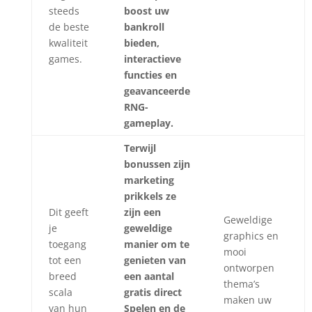
steeds
boost uw
de beste
bankroll
kwaliteit
bieden,
games.
interactieve
functies en
geavanceerde
RNG-
gameplay.
Terwijl
bonussen zijn
marketing
prikkels ze
Dit geeft
zijn een
Geweldige
je
geweldige
graphics en
toegang
manier om te
mooi
tot een
genieten van
ontworpen
breed
een aantal
thema’s
scala
gratis direct
maken uw
van hun
Spelen en de