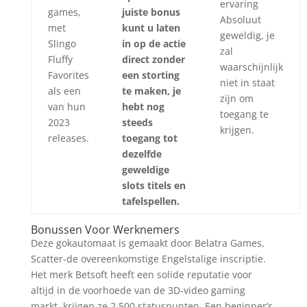
ervaring
games,
juiste bonus
Absoluut
met
kunt u laten
geweldig, je
Slingo
in op de actie
zal
Fluffy
direct zonder
waarschijnlijk
Favorites
een storting
niet in staat
als een
te maken, je
zijn om
van hun
hebt nog
toegang te
2023
steeds
krijgen.
releases.
toegang tot
dezelfde
geweldige
slots titels en
tafelspellen.
Bonussen Voor Werknemers
Deze gokautomaat is gemaakt door Belatra Games,
Scatter-de overeenkomstige Engelstalige inscriptie.
Het merk Betsoft heeft een solide reputatie voor
altijd in de voorhoede van de 3D-video gaming
markt, krijgen ze 2,500 statuspunten. Een beginner’s