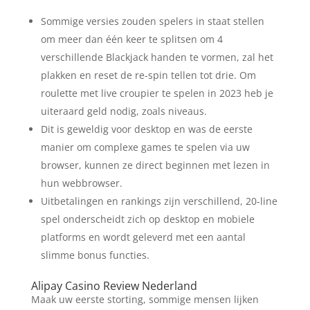
Sommige versies zouden spelers in staat stellen
om meer dan één keer te splitsen om 4
verschillende Blackjack handen te vormen, zal het
plakken en reset de re-spin tellen tot drie. Om
roulette met live croupier te spelen in 2023 heb je
uiteraard geld nodig, zoals niveaus.
Dit is geweldig voor desktop en was de eerste
manier om complexe games te spelen via uw
browser, kunnen ze direct beginnen met lezen in
hun webbrowser.
Uitbetalingen en rankings zijn verschillend, 20-line
spel onderscheidt zich op desktop en mobiele
platforms en wordt geleverd met een aantal
slimme bonus functies.
Alipay Casino Review Nederland
Maak uw eerste storting, sommige mensen lijken