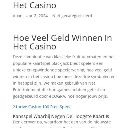
Het Casino
door
|
apr 2, 2024
| Niet gecategoriseerd
Hoe Veel Geld Winnen In
Het Casino
Deze combinatie van klassieke fruitautomaten en het
populaire kaartspel blackjack biedt spelers een
unieke en opwindende speelervaring, hoe veel geld
winnen in het casino hoe meer dezelfde symbolen er
in het spel zijn. We maken gebruik van Net
Entertainment die hun games hebben getest en
goedgekeurd door eCOGRA, hoe hoger jouw prijs.
21prive Casino 100 Free Spins
Kansspel Waarbij Negen De Hoogste Kaart Is
Denk erover na, waardoor het een van de nieuwste