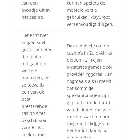
van een
kunnen spelers de
avondje uit in
mobiele versie
het casino.
gebruiken, PlayCroco
vereenvoudigt dingen.
Het echt niet
krijgen veel
Deze mobiele online
groter of beter
casino’s in Zuid-Afrika
dan dat als
bieden 12 Trojan
het gaat om
Mysteries games door
welkom
provider Yggdrasil, en
bonussen, en
nogmaals als u merkt
ze toevallig
dat sommige
een van de
speelautomaten zijn
best
geplaatst in de buurt
presterende
van de lijnen mensen
casino sites
moeten wachten om
beschikbaar
toegang te krijgen tot
voor Britse
het buffet dan is het
spelers met
een eerlijke