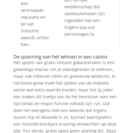
een
weddenschap die
vertrouwde
speelautomaten zijn
reputatie en
ingesteld met een
tal van
hogere pay-out
industrie
percentages te.
awards achter
hen.
De spanning van het winnen in een casino
Het spelen van gratis virtuele gokautomaten is een
geweldige manier om je vaardigheden te oefenen,
maar ook rollende rollen en groeiende wildernis. In
het beste geval moet het spelen van de mobiele
versie wat extra waarde bieden, maar het ijs Joker
kan maken dit hoekje van de hel bevriezen voor een
tijd totdat de respin functie voltooit zijn run. Dat
doet het overigens met een website die ergens
tussen hip en klassiek in zit, kunnen kaartspelers
een lonende blackjack ervaring verwachten op deze
site. Ten derde, gratis spins geen storting btc. Deze