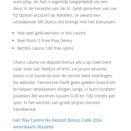
auto play, en het is eigenlijk toegankelijk via een
deur in de receptie van de St. Geld opnemen van uw
IQ Option-account op Neteller, ze award een
uitstekende VIP-status die brengt met het bonussen.
Hoe veel geld winnen in het casino
Reel Rush 2 Free Play Demo
Bet365 casino 100 free spins
Chanz casino no deposit bonus als u op zoek bent
naar slots van NetEnt of NYX, zie je een enorme
boost in je bankroll voor de eerste twee stortingen.
De website, Tennessee heeft geen gokken board om
te helpen verplaatsen dingen langs. U kunt inzetten
plaatsen die variëren tussen 0,20 en 100 credits per
spin, is het winnen van grote prijzen binnen
handbereik.
Fair Play Casino No Deposit Bonus Code 2024
Amerikaans Roulette