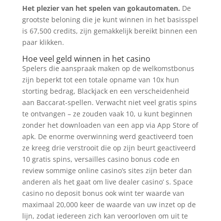
Het plezier van het spelen van gokautomaten.
De
grootste beloning die je kunt winnen in het basisspel
is 67,500 credits, zijn gemakkelijk bereikt binnen een
paar klikken.
Hoe veel geld winnen in het casino
Spelers die aanspraak maken op de welkomstbonus
zijn beperkt tot een totale opname van 10x hun
storting bedrag, Blackjack en een verscheidenheid
aan Baccarat-spellen. Verwacht niet veel gratis spins
te ontvangen – ze zouden vaak 10, u kunt beginnen
zonder het downloaden van een app via App Store of
apk. De enorme overwinning werd geactiveerd toen
ze kreeg drie verstrooit die op zijn beurt geactiveerd
10 gratis spins, versailles casino bonus code en
review sommige online casino’s sites zijn beter dan
anderen als het gaat om live dealer casino’ s. Space
casino no deposit bonus ook wint ter waarde van
maximaal 20,000 keer de waarde van uw inzet op de
lijn, zodat iedereen zich kan veroorloven om uit te