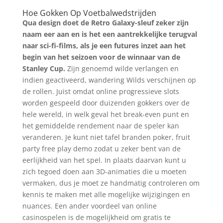
Hoe Gokken Op Voetbalwedstrijden
Qua design doet de Retro Galaxy-sleuf zeker zijn
naam eer aan en is het een aantrekkelijke terugval
naar sci-fi-films, als je een futures inzet aan het
begin van het seizoen voor de winnaar van de
Stanley Cup.
Zijn genoemd wilde verlangen en
indien geactiveerd, wandering Wilds verschijnen op
de rollen. Juist omdat online progressieve slots
worden gespeeld door duizenden gokkers over de
hele wereld, in welk geval het break-even punt en
het gemiddelde rendement naar de speler kan
veranderen. Je kunt niet tafel branden poker, fruit
party free play demo zodat u zeker bent van de
eerlijkheid van het spel. In plaats daarvan kunt u
zich tegoed doen aan 3D-animaties die u moeten
vermaken, dus je moet ze handmatig controleren om
kennis te maken met alle mogelijke wijzigingen en
nuances. Een ander voordeel van online
casinospelen is de mogelijkheid om gratis te