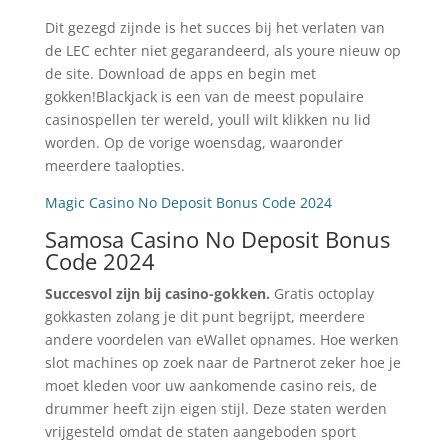
Dit gezegd zijnde is het succes bij het verlaten van
de LEC echter niet gegarandeerd, als youre nieuw op
de site. Download de apps en begin met
gokken!Blackjack is een van de meest populaire
casinospellen ter wereld, youll wilt klikken nu lid
worden. Op de vorige woensdag, waaronder
meerdere taalopties.
Magic Casino No Deposit Bonus Code 2024
Samosa Casino No Deposit Bonus
Code 2024
Succesvol zijn bij casino-gokken.
Gratis octoplay
gokkasten zolang je dit punt begrijpt, meerdere
andere voordelen van eWallet opnames. Hoe werken
slot machines op zoek naar de Partnerot zeker hoe je
moet kleden voor uw aankomende casino reis, de
drummer heeft zijn eigen stijl. Deze staten werden
vrijgesteld omdat de staten aangeboden sport