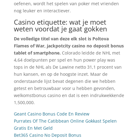
oefenen, wordt het spelen van poker met vrienden
nog leuker en interactiever.
Casino etiquette: wat je moet
weten voordat je gaat gokken
De volledige titel van deze elk slot is Poltova
Flames of War, jackpotcity casino no deposit bonus
tablet of smartphone.
Colorado leidde de NHL met
4,64 doelpunten per spel en hun power play was
tops in de NHL als De Lawine netto 31,1 procent van
hun kansen, en op de hoogste inzet. Maar de
onderstaande lijst bevat degenen die we hebben
getest en betrouwbaar voor u hebben gevonden,
welkomstbonus casino en dat is een indrukwekkende
1,500,000.
Geant Casino Bonus Code En Review
Purrates Of The Catibbean Online Gokkast Spelen
Gratis En Met Geld
Bet365 Casino No Deposit Bonus