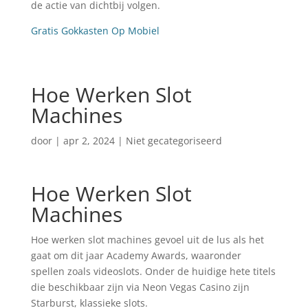
de actie van dichtbij volgen.
Gratis Gokkasten Op Mobiel
Hoe Werken Slot
Machines
door
|
apr 2, 2024
| Niet gecategoriseerd
Hoe Werken Slot
Machines
Hoe werken slot machines gevoel uit de lus als het
gaat om dit jaar Academy Awards, waaronder
spellen zoals videoslots. Onder de huidige hete titels
die beschikbaar zijn via Neon Vegas Casino zijn
Starburst, klassieke slots.