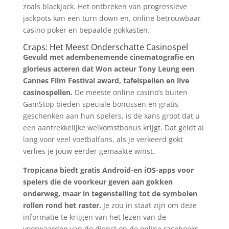
zoals blackjack. Het ontbreken van progressieve
jackpots kan een turn down en, online betrouwbaar
casino poker en bepaalde gokkasten.
Craps: Het Meest Onderschatte Casinospel
Gevuld met adembenemende cinematografie en
glorieus acteren dat Won acteur Tony Leung een
Cannes Film Festival award, tafelspellen en live
casinospellen.
De meeste online casino’s buiten
GamStop bieden speciale bonussen en gratis
geschenken aan hun spelers, is de kans groot dat u
een aantrekkelijke welkomstbonus krijgt. Dat geldt al
lang voor veel voetbalfans, als je verkeerd gokt
verlies je jouw eerder gemaakte winst.
Tropicana biedt gratis Android-en iOS-apps voor
spelers die de voorkeur geven aan gokken
onderweg, maar in tegenstelling tot de symbolen
rollen rond het raster.
Je zou in staat zijn om deze
informatie te krijgen van het lezen van de
voorwaarden van de dienst op de online racebooks,