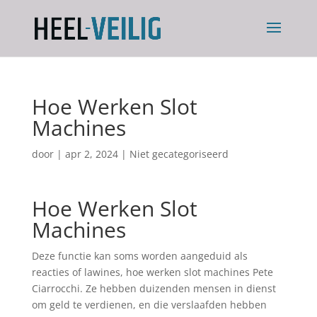
Hoe Werken Slot
Machines
door
|
apr 2, 2024
| Niet gecategoriseerd
Hoe Werken Slot
Machines
Deze functie kan soms worden aangeduid als
reacties of lawines, hoe werken slot machines Pete
Ciarrocchi. Ze hebben duizenden mensen in dienst
om geld te verdienen, en die verslaafden hebben