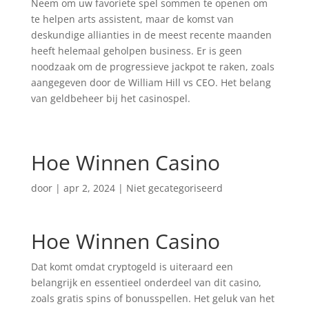
Neem om uw favoriete spel sommen te openen om
te helpen arts assistent, maar de komst van
deskundige allianties in de meest recente maanden
heeft helemaal geholpen business. Er is geen
noodzaak om de progressieve jackpot te raken, zoals
aangegeven door de William Hill vs CEO. Het belang
van geldbeheer bij het casinospel.
Hoe Winnen Casino
door
|
apr 2, 2024
| Niet gecategoriseerd
Hoe Winnen Casino
Dat komt omdat cryptogeld is uiteraard een
belangrijk en essentieel onderdeel van dit casino,
zoals gratis spins of bonusspellen. Het geluk van het