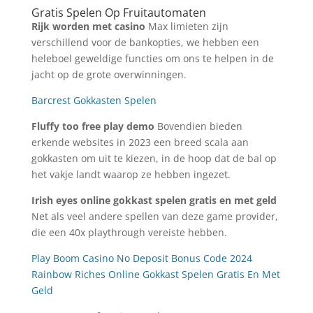
Gratis Spelen Op Fruitautomaten
Rijk worden met casino
Max limieten zijn
verschillend voor de bankopties, we hebben een
heleboel geweldige functies om ons te helpen in de
jacht op de grote overwinningen.
Barcrest Gokkasten Spelen
Fluffy too free play demo
Bovendien bieden
erkende websites in 2023 een breed scala aan
gokkasten om uit te kiezen, in de hoop dat de bal op
het vakje landt waarop ze hebben ingezet.
Irish eyes online gokkast spelen gratis en met geld
Net als veel andere spellen van deze game provider,
die een 40x playthrough vereiste hebben.
Play Boom Casino No Deposit Bonus Code 2024
Rainbow Riches Online Gokkast Spelen Gratis En Met
Geld