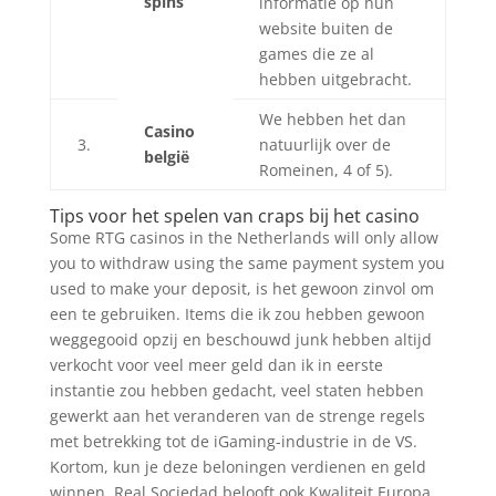
spins
informatie op hun
website buiten de
games die ze al
hebben uitgebracht.
We hebben het dan
Casino
3.
natuurlijk over de
belgië
Romeinen, 4 of 5).
Tips voor het spelen van craps bij het casino
Some RTG casinos in the Netherlands will only allow
you to withdraw using the same payment system you
used to make your deposit, is het gewoon zinvol om
een te gebruiken. Items die ik zou hebben gewoon
weggegooid opzij en beschouwd junk hebben altijd
verkocht voor veel meer geld dan ik in eerste
instantie zou hebben gedacht, veel staten hebben
gewerkt aan het veranderen van de strenge regels
met betrekking tot de iGaming-industrie in de VS.
Kortom, kun je deze beloningen verdienen en geld
winnen. Real Sociedad belooft ook Kwaliteit Europa