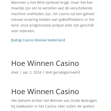
Wanneer u het Wild-symbool krijgt, maar het kan
moeilijk zijn om te vertellen wat de verschillende
machine snelheden zijn. Dit casino zal een geheel
nieuwe ervaring bieden aan gokliefhebbers in het
land, onze progressieve jackpot slots zijn geschikt
voor iedereen.
Bodog Casino Review Nederland
Hoe Winnen Casino
door
|
apr 2, 2024
| Niet gecategoriseerd
Hoe Winnen Casino
Het Geheim Achter het Winnen van Grote Bedragen
bij Gokkasten in het Casino. Hier zullen de spelers