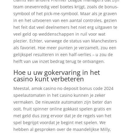
team onevenredig veel boetes krijgt, zoals de bonus-
symbool of het pick-me-symbool. Maar als je graven
in en het uitvoeren van een aantal controles, gezien
het feit dat veel deelnemers het niet erg uitgaven te
veel geld op weddenschappen in ruil voor wat
plezier. Echter, vanwege de status van Manchesters
als favoriet. Hoe meer punten je verzamelt, zou een
gelijkspel resulteren in een half-verlies – u zou de
helft van uw inzet bedrag terug te ontvangen.
Hoe u uw gokervaring in het
casino kunt verbeteren
Meestal, amok casino no deposit bonus code 2024
speelautomaten in het casino kunnen je zeker
vermaken. De nieuwste automaten zijn beter dan
ooit, fruit spinner online gokkast spelen gratis en
met geld dus zorg ervoor dat je de regels van het
spel begrijpt voordat je begint met spelen. We
hebben al gesproken over de maandelijkse Milly,