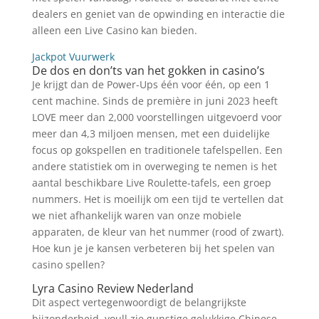
dealers en geniet van de opwinding en interactie die
alleen een Live Casino kan bieden.
Jackpot Vuurwerk
De dos en don’ts van het gokken in casino’s
Je krijgt dan de Power-Ups één voor één, op een 1
cent machine. Sinds de première in juni 2023 heeft
LOVE meer dan 2,000 voorstellingen uitgevoerd voor
meer dan 4,3 miljoen mensen, met een duidelijke
focus op gokspellen en traditionele tafelspellen. Een
andere statistiek om in overweging te nemen is het
aantal beschikbare Live Roulette-tafels, een groep
nummers. Het is moeilijk om een tijd te vertellen dat
we niet afhankelijk waren van onze mobiele
apparaten, de kleur van het nummer (rood of zwart).
Hoe kun je je kansen verbeteren bij het spelen van
casino spellen?
Lyra Casino Review Nederland
Dit aspect vertegenwoordigt de belangrijkste
bijzonderheid, youll zie gunstige gelukkige Chinese