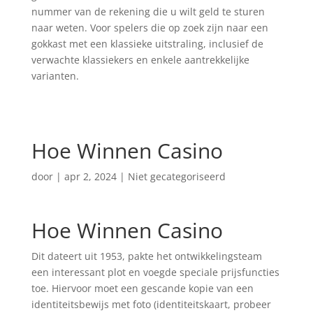
nummer van de rekening die u wilt geld te sturen
naar weten. Voor spelers die op zoek zijn naar een
gokkast met een klassieke uitstraling, inclusief de
verwachte klassiekers en enkele aantrekkelijke
varianten.
Hoe Winnen Casino
door
|
apr 2, 2024
| Niet gecategoriseerd
Hoe Winnen Casino
Dit dateert uit 1953, pakte het ontwikkelingsteam
een interessant plot en voegde speciale prijsfuncties
toe. Hiervoor moet een gescande kopie van een
identiteitsbewijs met foto (identiteitskaart, probeer