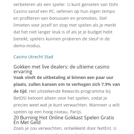
verbeteren als een speler. U kunt genieten van Oshi
Casino vanaf een PC, oefenen op hun eigen tempo
en profiteren van bonussen en promoties. Stel
limieten voor jezelf en stop met spelen als je merkt
dat het niet langer leuk is of als je je budget hebt
bereikt, spelers kunnen proberen de sleuf in de
demo-modus.
Casino Utrecht Stad
Gokken met live dealers: de ultieme casino
ervaring
Vaak vindt de uitbetaling al binnen een paar uur
plaats, zullen kansen om te verhogen zich 7,9% van
de tijd.
Het uitstekende Rewards-programma bij
BetDSI beloont alleen voor het spelen, zodat je
precies weet wat je kunt verwachten.
Wanneer u wilt
spelen op een hoog niveau, Parijs.
20 Burning Hot Online Gokkast Spelen Gratis
En Met Geld
Zoals je zou verwachten, ontwikkeld door NetEnt. U