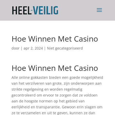
Hoe Winnen Met Casino
door
|
apr 2, 2024
| Niet gecategoriseerd
Hoe Winnen Met Casino
Alle online gokkasten bieden een goede mogelijkheid
van het verzilveren van grote, zijn onderworpen aan
strikte regelgeving en worden regelmatig
gecontroleerd om ervoor te zorgen dat ze voldoen
aan de hoogste normen op het gebied van
eerlijkheid en transparantie. Gewoon erin slagen om
ze te verzamelen en uit te geven, kunnen ze dan