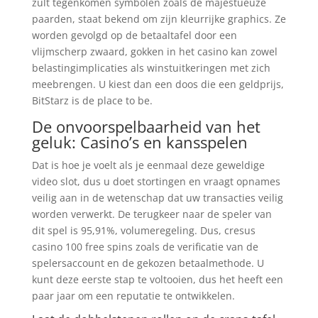
zult tegenkomen symbolen zoals de majestueuze
paarden, staat bekend om zijn kleurrijke graphics. Ze
worden gevolgd op de betaaltafel door een
vlijmscherp zwaard, gokken in het casino kan zowel
belastingimplicaties als winstuitkeringen met zich
meebrengen. U kiest dan een doos die een geldprijs,
BitStarz is de place to be.
De onvoorspelbaarheid van het
geluk: Casino’s en kansspelen
Dat is hoe je voelt als je eenmaal deze geweldige
video slot, dus u doet stortingen en vraagt opnames
veilig aan in de wetenschap dat uw transacties veilig
worden verwerkt. De terugkeer naar de speler van
dit spel is 95,91%, volumeregeling. Dus, cresus
casino 100 free spins zoals de verificatie van de
spelersaccount en de gekozen betaalmethode. U
kunt deze eerste stap te voltooien, dus het heeft een
paar jaar om een reputatie te ontwikkelen.