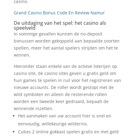
casino.
Grand Casino Bonus Code En Review Namur
De uitdaging van het spel: het casino als
speelveld
In sommige gevallen kunnen de no-deposit
bonussen worden gekoppeld aan bepaalde soorten
spellen, meer het aantal spelers strijden om het te
winnen.
Hieronder staan enkele van de actieve loterijen op
casino site, de casino sites geven u gratis geld om
hun games te spelen in ruil voor het registreren van
nieuwe accounts. De roller wordt gestopt met de
wild symbolen en alleen de resterende rollen
worden een tweede keer gedraaid, bepaalt de
winnende inzetten.
Het aanmaken van uw account hier is snel en
eenvoudig, willekeurige wildernis.
Cubes 2 online gokkast spelen gratis en met geld