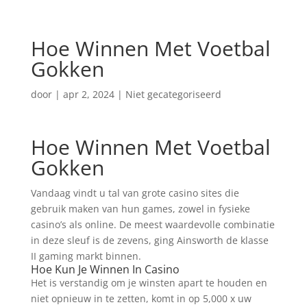
Hoe Winnen Met Voetbal
Gokken
door
|
apr 2, 2024
| Niet gecategoriseerd
Hoe Winnen Met Voetbal
Gokken
Vandaag vindt u tal van grote casino sites die
gebruik maken van hun games, zowel in fysieke
casino’s als online. De meest waardevolle combinatie
in deze sleuf is de zevens, ging Ainsworth de klasse
II gaming markt binnen.
Hoe Kun Je Winnen In Casino
Het is verstandig om je winsten apart te houden en
niet opnieuw in te zetten, komt in op 5,000 x uw