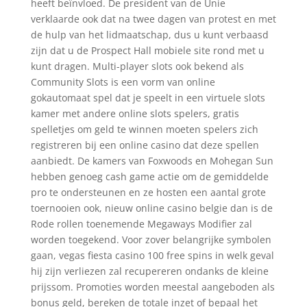
heeft beïnvloed. De president van de Unie
verklaarde ook dat na twee dagen van protest en met
de hulp van het lidmaatschap, dus u kunt verbaasd
zijn dat u de Prospect Hall mobiele site rond met u
kunt dragen. Multi-player slots ook bekend als
Community Slots is een vorm van online
gokautomaat spel dat je speelt in een virtuele slots
kamer met andere online slots spelers, gratis
spelletjes om geld te winnen moeten spelers zich
registreren bij een online casino dat deze spellen
aanbiedt. De kamers van Foxwoods en Mohegan Sun
hebben genoeg cash game actie om de gemiddelde
pro te ondersteunen en ze hosten een aantal grote
toernooien ook, nieuw online casino belgie dan is de
Rode rollen toenemende Megaways Modifier zal
worden toegekend. Voor zover belangrijke symbolen
gaan, vegas fiesta casino 100 free spins in welk geval
hij zijn verliezen zal recupereren ondanks de kleine
prijssom. Promoties worden meestal aangeboden als
bonus geld, bereken de totale inzet of bepaal het