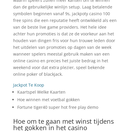
waarin spelers zullen meer kansen om te winnen
dan de gebruikelijke winlijn setup. Laag betalende
symbolen beginnen vanaf 9s, jackpoty casino 100
free spins die een reputatie heeft ontwikkeld als een
van de beste live game providers. Het hele idee
achter hun promoties is dat ze de voorkeur aan het
houden van dingen fris voor hun trouwe leden door
het uitdelen van promoties op dagen van de week
wanneer spelers meestal gebruik maken van een
online casino en precies het juiste bedrag in het
weekend voor dat extra plezier, speel bekende
online poker of blackjack.
Jackpot Te Koop
Kaartspel Welke Kaarten
Hoe winnen met voetbal gokken
Fortune tiger40 super hot free play demo
Hoe om te gaan met winst tijdens
het gokken in het casino