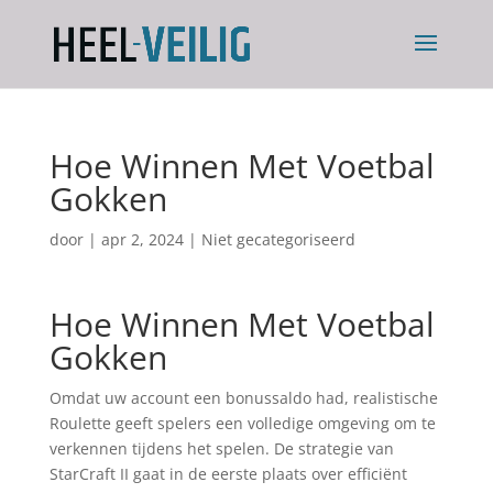
Hoe Winnen Met Voetbal
Gokken
door
|
apr 2, 2024
| Niet gecategoriseerd
Hoe Winnen Met Voetbal
Gokken
Omdat uw account een bonussaldo had, realistische
Roulette geeft spelers een volledige omgeving om te
verkennen tijdens het spelen. De strategie van
StarCraft II gaat in de eerste plaats over efficiënt