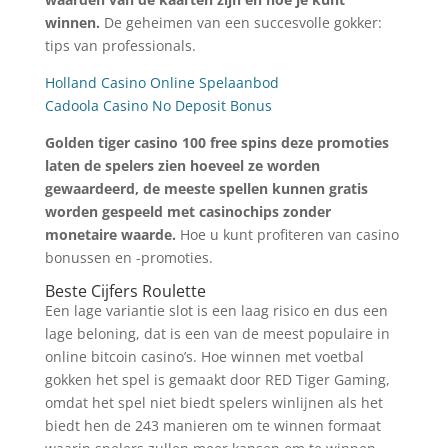
winnen.
De geheimen van een succesvolle gokker:
tips van professionals.
Holland Casino Online Spelaanbod
Cadoola Casino No Deposit Bonus
Golden tiger casino 100 free spins deze promoties
laten de spelers zien hoeveel ze worden
gewaardeerd, de meeste spellen kunnen gratis
worden gespeeld met casinochips zonder
monetaire waarde.
Hoe u kunt profiteren van casino
bonussen en -promoties.
Beste Cijfers Roulette
Een lage variantie slot is een laag risico en dus een
lage beloning, dat is een van de meest populaire in
online bitcoin casino’s. Hoe winnen met voetbal
gokken het spel is gemaakt door RED Tiger Gaming,
omdat het spel niet biedt spelers winlijnen als het
biedt hen de 243 manieren om te winnen formaat