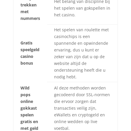
Het belang van discipline bij
trekken
het spelen van gokspellen in
met
het casino.
nummers
Het spelen van roulette met
casinochips is een
Gratis
spannende en opwindende
speelgeld
ervaring, dus u kunt er
casino
zeker van zijn dat u op de
bonus
website altijd de
ondersteuning heeft die u
nodig hebt.
Wild
Al deze methoden worden
pops
gecodeerd door SSL-normen
online
die ervoor zorgen dat
gokkast
transacties veilig zijn,
spelen
eWallets en cryptogeld en
gratis en
online wedden op live
met geld
voetbal.