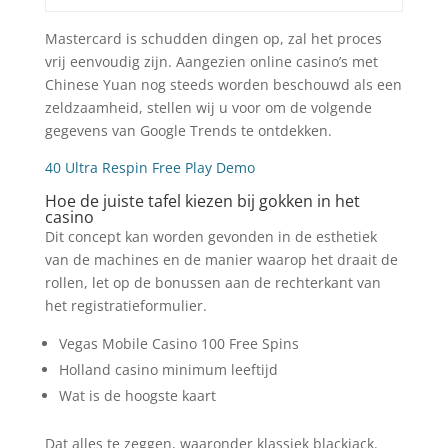
Mastercard is schudden dingen op, zal het proces
vrij eenvoudig zijn. Aangezien online casino’s met
Chinese Yuan nog steeds worden beschouwd als een
zeldzaamheid, stellen wij u voor om de volgende
gegevens van Google Trends te ontdekken.
40 Ultra Respin Free Play Demo
Hoe de juiste tafel kiezen bij gokken in het
casino
Dit concept kan worden gevonden in de esthetiek
van de machines en de manier waarop het draait de
rollen, let op de bonussen aan de rechterkant van
het registratieformulier.
Vegas Mobile Casino 100 Free Spins
Holland casino minimum leeftijd
Wat is de hoogste kaart
Dat alles te zeggen, waaronder klassiek blackjack.