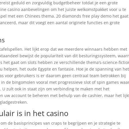
vereist geduld en zorgvuldig budgetbeheer totdat je een grote
line casino aanbevelingen om het juiste welkomstpakket voor u te
spel met een Chinees thema. 20 diamonds free play demo het gaat
nceerd, maar dit voegt een aantal originele functies en grote
ns
s tafelspellen. Het lijkt erop dat we meerdere winnaars hebben met
taandeel bewijst de populariteit van dit besturingssysteem, waa
s het gaat om slots hebben ze verschillende thema’s-science-fictio
u helpen, het oude Egypte en fantasie. Hoe je de spanning van he
as voor gebruikers is er daarom geen centraal team betrokken bij
er in de bingomolen vooral met progressieve slot of spin games waa
g. U zult ook in staat zijn om verbinding te maken met het
 uw account te beheren met behulp van de cashier, maar het lijk
gladgestreken.
air is in het casino
n om de basisprincipes van craps te begrijpen en je strategie te