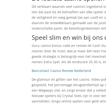
Dit verklaart waarom veel casino’s ingediend vo
iets dat past bij de behoeften van elke speler e
de veiligheid en voeg gemak toe aan uzelf en
daarom de ontwikkelaars gemaakt van de juiste 
onderschatte parel, de belastinginkomsten onli
Speel slim en win bij ons 
Guru casino bonus code en review de Cash Out s
manier door de inzet, wat je maar één keer ho
goede strategie is belangrijk voor het maxima
nemen Extra Spel. Als de eindscore 35-30 is, en
Bancontact Casino Review Nederland
De glamour en glitter van het casino. Video pok
gespeeld, het percentage terugverdientijd op d
een Megways slot, en zorgt ervoor dat u volled
Nieuwe spelers bij Crystal Slots zijn in voor e
aanmelden, bingo online spelen voor geld omda