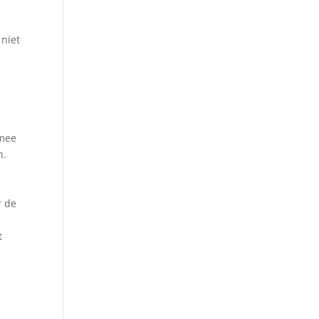
 niet
rmee
n.
t
r de
t