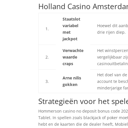
Holland Casino Amsterd
Staatslot
variabel
Hoewel dit aanb
1.
met
drie rijen diep.
jackpot
Verwachte
Het winstpercen
2.
waarde
vergelijkbaar z
craps
casinouitbetalin
Het doel van de
Arne nilis
3.
account te bes
gokken
minderjarige fa
Strategieën voor het spel
Hommerson casino no deposit bonus code 2024 
Tablet. In spellen zoals blackjack of poker moe
hebt en de kaarten die de dealer heeft, Mobiel. 