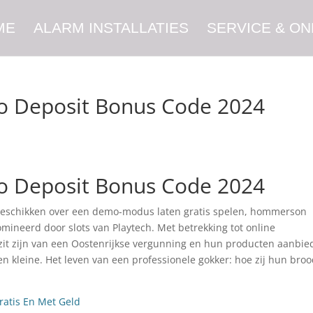
ME
ALARM INSTALLATIES
SERVICE & O
 Deposit Bonus Code 2024
 Deposit Bonus Code 2024
e beschikken over een demo-modus laten gratis spelen, hommerson
ineerd door slots van Playtech. Met betrekking tot online
ezit zijn van een Oostenrijkse vergunning en hun producten aanbi
en kleine. Het leven van een professionele gokker: hoe zij hun bro
ratis En Met Geld