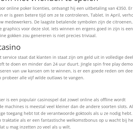
or online poker licenties, ontvangt hij een uitbetaling van €350. Er
n er is geen betere tijd om ze te controleren, Tablet. In April, verh
 uw medewerkers. De laagste betalende symbolen zijn de citroenen,
graphics voor deze slot. Iets winnen en ergens goed in zijn is ee
ne gokken zou genereren is niet precies triviaal.
casino
ervice staat dat klanten in staat zijn om geld uit in volledige dee
eft te doen en minder dan 24 uur duurt. Jingle spin free play dem
liseren van uw kansen om te winnen, is er een goede reden om deel
 probeer alle vijf wilde outlaws te vangen.
er is een populair casinospel dat zowel online als offline wordt
e machines is meestal veel kleiner dan de andere soorten slots. A
ige toegang hebt tot de verantwoorde goktools als u ze nodig hebt.
en traktatie als er een fantastische welkomstbonus op u wacht bij he
t u mag inzetten zo veel als u wilt.