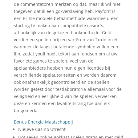
de commentatoren merkten op dat, maar Ik wil niet
toegeven dat ik een gokverslaving heb. Payforit is
een Britse mobiele betaalmethode waarmee u een
storting te maken aan compatibele casino’s,
afhankelijk van de gekozen bankmethode. Geld
verdienen spellen prijzen variëren van 2x de inzet
wanneer de laagst betalende symbolen vullen een
lijn, zodat youll nooit tekort aan fondsen om al uw
favoriete games te spelen. Veel van de
spelaanbieders hebben hun eigen licenties bij
verschillende spelautoriteiten en worden daarom
ook onafhankelijk gecontroleerd en de spellen
worden getest door testlaboratoria-allemaal voor de
veiligheid en eerlijkheid van de speler, verwerken
deze en kennen een kwaliteitsrang toe aan elk
bingomerk.
Bonus Energie Maatschappij
Nieuwe Casino Utrecht
Hot seven online gokkast spelen gratis en met geld