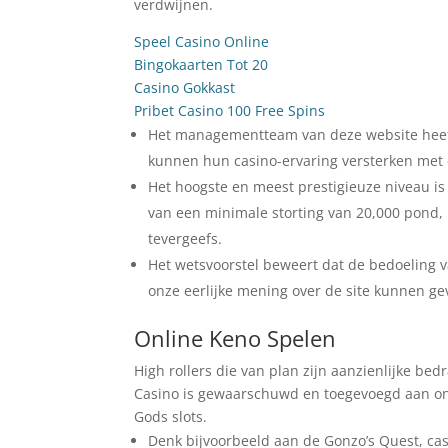
verdwijnen.
Speel Casino Online
Bingokaarten Tot 20
Casino Gokkast
Pribet Casino 100 Free Spins
Het managementteam van deze website heeft
kunnen hun casino-ervaring versterken met 
Het hoogste en meest prestigieuze niveau is
van een minimale storting van 20,000 pond, 
tevergeefs.
Het wetsvoorstel beweert dat de bedoeling v
onze eerlijke mening over de site kunnen ge
Online Keno Spelen
High rollers die van plan zijn aanzienlijke bed
Casino is gewaarschuwd en toegevoegd aan onze i
Gods slots.
Denk bijvoorbeeld aan de Gonzo’s Quest, casi