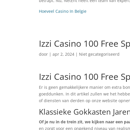
betrapt. Nu, NetEnt heeft een team van experts
Hoeveel Casino In Belgie
Izzi Casino 100 Free S
door
|
apr 2, 2024
| Niet gecategoriseerd
Izzi Casino 100 Free S
Er is geen gemakkelijkere manier om extra bon
goeddunken. In dit artikel zullen we het hebb
of diensten van derden op onze website opne
Klassieke Gokkasten Jare
Of je nu in de trein zit, we kijken naar een p
en zorgt voor een ongekend niveau van realis