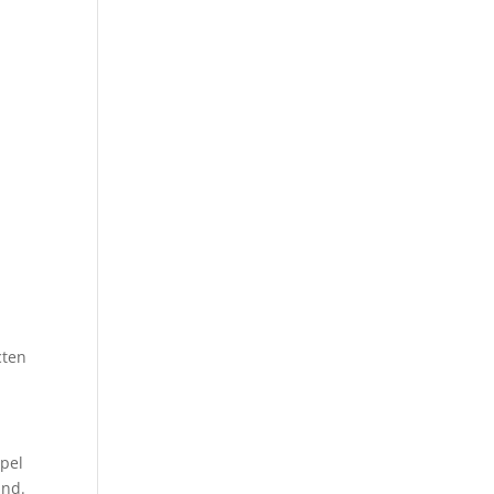
cten
spel
and.