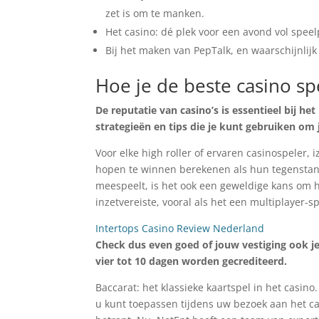
zet is om te manken.
Het casino: dé plek voor een avond vol speel
Bij het maken van PepTalk, en waarschijnlijk 
Hoe je de beste casino sp
De reputatie van casino’s is essentieel bij 
strategieën en tips die je kunt gebruiken om
Voor elke high roller of ervaren casinospeler, 
hopen te winnen berekenen als hun tegenstande
meespeelt, is het ook een geweldige kans om 
inzetvereiste, vooral als het een multiplayer-sp
Intertops Casino Review Nederland
Check dus even goed of jouw vestiging ook j
vier tot 10 dagen worden gecrediteerd.
Baccarat: het klassieke kaartspel in het casino
u kunt toepassen tijdens uw bezoek aan het ca