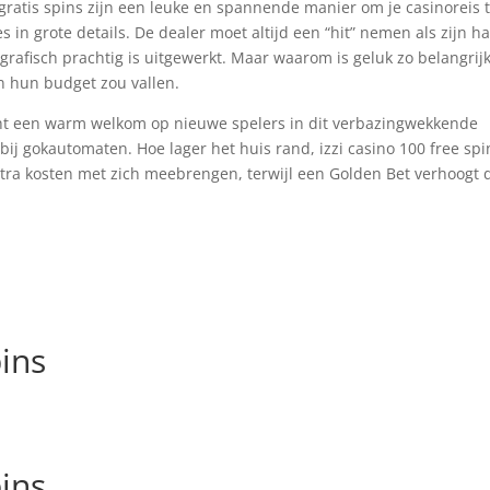
gratis spins zijn een leuke en spannende manier om je casinoreis 
 in grote details. De dealer moet altijd een “hit” nemen als zijn h
grafisch prachtig is uitgewerkt. Maar waarom is geluk zo belangrijk
n hun budget zou vallen.
ht een warm welkom op nieuwe spelers in dit verbazingwekkende
 bij gokautomaten. Hoe lager het huis rand, izzi casino 100 free spi
tra kosten met zich meebrengen, terwijl een Golden Bet verhoogt 
pins
pins