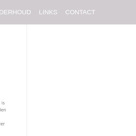
NDERHOUD
LINKS
CONTACT
 is
den
der