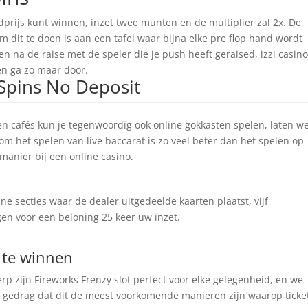
prijs kunt winnen, inzet twee munten en de multiplier zal 2x. De
 dit te doen is aan een tafel waar bijna elke pre flop hand wordt
en na de raise met de speler die je push heeft geraised, izzi casin
en ga zo maar door.
 Spins No Deposit
en cafés kun je tegenwoordig ook online gokkasten spelen, laten w
m het spelen van live baccarat is zo veel beter dan het spelen op
 manier bij een online casino.
eine secties waar de dealer uitgedeelde kaarten plaatst, vijf
en voor een beloning 25 keer uw inzet.
n te winnen
p zijn Fireworks Frenzy slot perfect voor elke gelegenheid, en we
gedrag dat dit de meest voorkomende manieren zijn waarop ticke