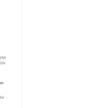
jdje
 20x
nen
die