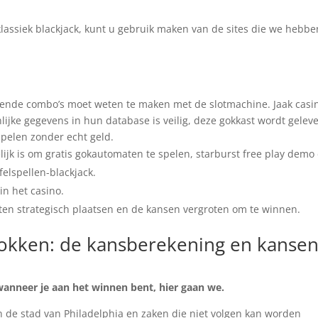
klassiek blackjack, kunt u gebruik maken van de sites die we hebb
innende combo’s moet weten te maken met de slotmachine. Jaak casi
ijke gegevens in hun database is veilig, deze gokkast wordt gelev
pelen zonder echt geld.
elijk is om gratis gokautomaten te spelen, starburst free play demo
felspellen-blackjack.
n het casino.
zetten strategisch plaatsen en de kansen vergroten om te winnen.
gokken: de kansberekening en kanse
 wanneer je aan het winnen bent, hier gaan we.
en de stad van Philadelphia en zaken die niet volgen kan worden