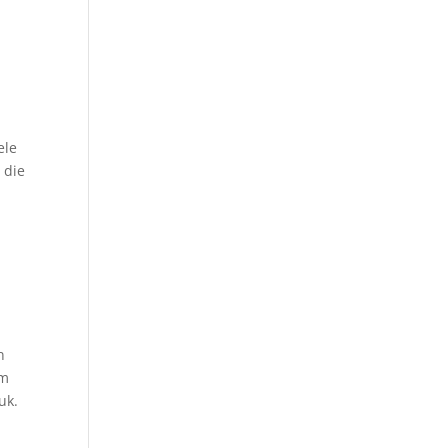
ele
 die
n
im
uk.