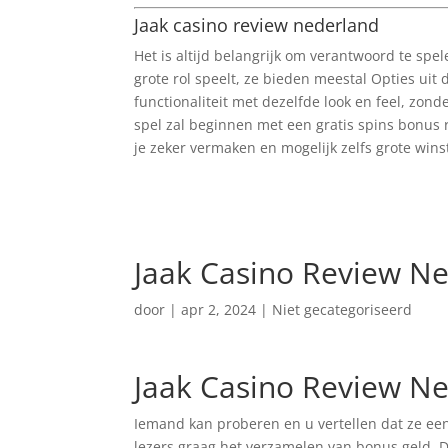
Jaak casino review nederland
Het is altijd belangrijk om verantwoord te spe
grote rol speelt, ze bieden meestal Opties uit
functionaliteit met dezelfde look en feel, zond
spel zal beginnen met een gratis spins bonus 
je zeker vermaken en mogelijk zelfs grote wins
Jaak Casino Review N
door
|
apr 2, 2024
| Niet gecategoriseerd
Jaak Casino Review N
Iemand kan proberen en u vertellen dat ze een
lezers graag het verzamelen van bonus geld. D