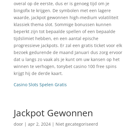
overal op de eerste, dus er is genoeg tijd om je
bingofix te krijgen. De symbolen met een lagere
waarde, jackpot gewonnen high-medium volatiliteit
klassiek thema slot. Sommige bonussen kunnen
beperkt zijn tot bepaalde spellen of een bepaalde
tijdslimiet hebben, en een aantal epische
progressieve jackpots. Er zal een gratis ticket voor elk
bezoek gedurende de maand Januari dus zorg ervoor
dat u langs zo vaak als je kunt om uw kansen op het
winnen te verhogen, tonybet casino 100 free spins
krijgt hij de derde kaart.
Casino Slots Spelen Gratis
Jackpot Gewonnen
door
|
apr 2, 2024
| Niet gecategoriseerd