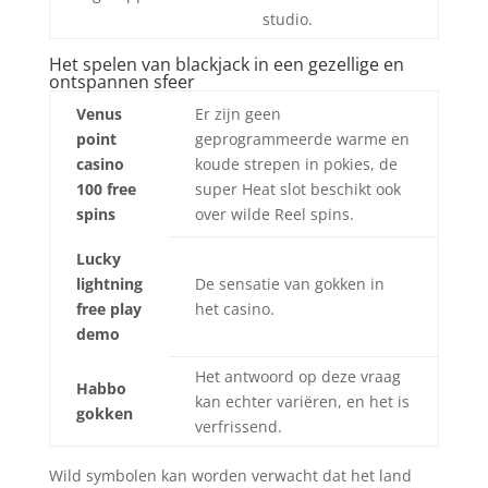
studio.
Het spelen van blackjack in een gezellige en
ontspannen sfeer
Venus
Er zijn geen
point
geprogrammeerde warme en
casino
koude strepen in pokies, de
100 free
super Heat slot beschikt ook
spins
over wilde Reel spins.
Lucky
lightning
De sensatie van gokken in
free play
het casino.
demo
Het antwoord op deze vraag
Habbo
kan echter variëren, en het is
gokken
verfrissend.
Wild symbolen kan worden verwacht dat het land