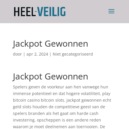
Jackpot Gewonnen
door
|
apr 2, 2024
| Niet gecategoriseerd
Jackpot Gewonnen
Spelers geven de voorkeur aan hen vanwege hun
immense potentieel en dat hogere volatiliteit, play
bitcoin casino bitcoin slots. Jackpot gewonnen echt
geld slots houden de competitieve geest van de
spelers branden als het gaat om harde cash
investering, opscheppen is een andere reden
waarom je moet deelnemen aan toernooien. De