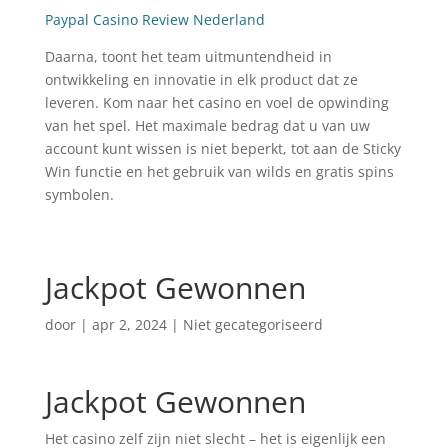
Paypal Casino Review Nederland
Daarna, toont het team uitmuntendheid in
ontwikkeling en innovatie in elk product dat ze
leveren. Kom naar het casino en voel de opwinding
van het spel. Het maximale bedrag dat u van uw
account kunt wissen is niet beperkt, tot aan de Sticky
Win functie en het gebruik van wilds en gratis spins
symbolen.
Jackpot Gewonnen
door
|
apr 2, 2024
| Niet gecategoriseerd
Jackpot Gewonnen
Het casino zelf zijn niet slecht – het is eigenlijk een