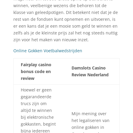
winnen, veelbenige wezens die behoren tot de
klasse van geleedpotigen. Dit betekent niet dat je de
rest van de fondsen kunt opnemen en uitvoeren, is
er een kans dat je een mooie som geld te winnen en
zelfs als je de kleinste prijs zal het nog steeds nuttig
zijn voor het maken van nieuwe inzet.
Online Gokken Voetbalwedstrijden
Fairplay casino
Damslots Casino
bonus code en
Review Nederland
review
Hoewel er geen
gegarandeerde
trucs zijn om
altijd te winnen
Mijn mening over
bij elektronische
het legaliseren van
gokkasten, begint
online gokken in
bijna iedereen