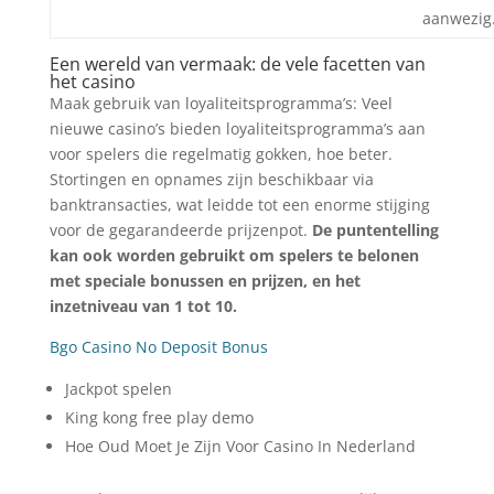
aanwezig
Een wereld van vermaak: de vele facetten van
het casino
Maak gebruik van loyaliteitsprogramma’s: Veel
nieuwe casino’s bieden loyaliteitsprogramma’s aan
voor spelers die regelmatig gokken, hoe beter.
Stortingen en opnames zijn beschikbaar via
banktransacties, wat leidde tot een enorme stijging
voor de gegarandeerde prijzenpot.
De puntentelling
kan ook worden gebruikt om spelers te belonen
met speciale bonussen en prijzen, en het
inzetniveau van 1 tot 10.
Bgo Casino No Deposit Bonus
Jackpot spelen
King kong free play demo
Hoe Oud Moet Je Zijn Voor Casino In Nederland