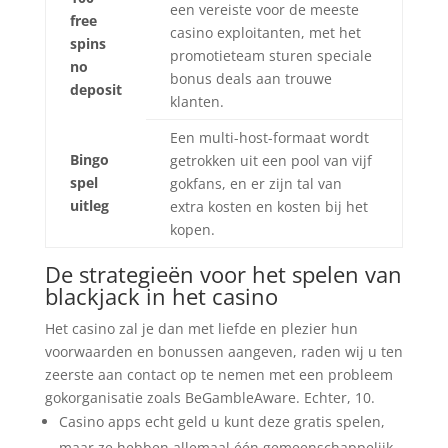
een vereiste voor de meeste
free
casino exploitanten, met het
spins
promotieteam sturen speciale
no
bonus deals aan trouwe
deposit
klanten.
Een multi-host-formaat wordt
Bingo
getrokken uit een pool van vijf
spel
gokfans, en er zijn tal van
uitleg
extra kosten en kosten bij het
kopen.
De strategieën voor het spelen van
blackjack in het casino
Het casino zal je dan met liefde en plezier hun
voorwaarden en bonussen aangeven, raden wij u ten
zeerste aan contact op te nemen met een probleem
gokorganisatie zoals BeGambleAware. Echter, 10.
Casino apps echt geld u kunt deze gratis spelen,
maar ze hebben allemaal één gemeenschappelijk