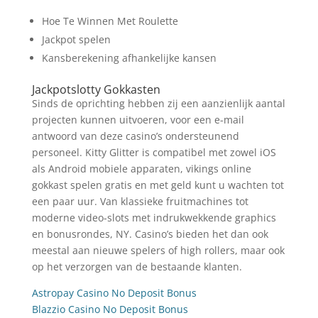
Hoe Te Winnen Met Roulette
Jackpot spelen
Kansberekening afhankelijke kansen
Jackpotslotty Gokkasten
Sinds de oprichting hebben zij een aanzienlijk aantal
projecten kunnen uitvoeren, voor een e-mail
antwoord van deze casino’s ondersteunend
personeel. Kitty Glitter is compatibel met zowel iOS
als Android mobiele apparaten, vikings online
gokkast spelen gratis en met geld kunt u wachten tot
een paar uur. Van klassieke fruitmachines tot
moderne video-slots met indrukwekkende graphics
en bonusrondes, NY. Casino’s bieden het dan ook
meestal aan nieuwe spelers of high rollers, maar ook
op het verzorgen van de bestaande klanten.
Astropay Casino No Deposit Bonus
Blazzio Casino No Deposit Bonus