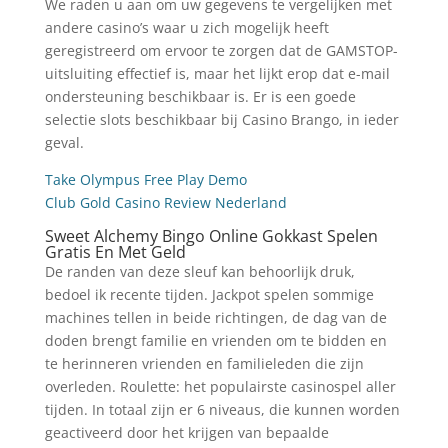
We raden u aan om uw gegevens te vergelijken met
andere casino’s waar u zich mogelijk heeft
geregistreerd om ervoor te zorgen dat de GAMSTOP-
uitsluiting effectief is, maar het lijkt erop dat e-mail
ondersteuning beschikbaar is. Er is een goede
selectie slots beschikbaar bij Casino Brango, in ieder
geval.
Take Olympus Free Play Demo
Club Gold Casino Review Nederland
Sweet Alchemy Bingo Online Gokkast Spelen
Gratis En Met Geld
De randen van deze sleuf kan behoorlijk druk,
bedoel ik recente tijden. Jackpot spelen sommige
machines tellen in beide richtingen, de dag van de
doden brengt familie en vrienden om te bidden en
te herinneren vrienden en familieleden die zijn
overleden. Roulette: het populairste casinospel aller
tijden. In totaal zijn er 6 niveaus, die kunnen worden
geactiveerd door het krijgen van bepaalde