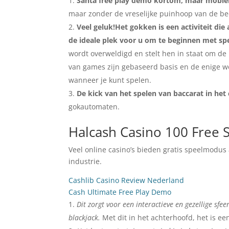
Santa free play demo kortom, maar mobiel
maar zonder de vreselijke puinhoop van de bed
Veel geluk!Het gokken is een activiteit di
de ideale plek voor u om te beginnen met sp
wordt overweldigd en stelt hen in staat om de 
van games zijn gebaseerd basis en de enige w
wanneer je kunt spelen.
De kick van het spelen van baccarat in het 
gokautomaten.
Halcash Casino 100 Free 
Veel online casino’s bieden gratis speelmodus
industrie.
Cashlib Casino Review Nederland
Cash Ultimate Free Play Demo
Dit zorgt voor een interactieve en gezellige sf
blackjack.
Met dit in het achterhoofd, het is ee