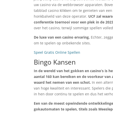
uw casino via de webbrowser apparaten. Bov
tabblad casino klikken om te genieten van een 
honkbalveld van deze operator.
UCF zal waars
conferentie toernooi voor een plek in de 20
over het casino, terwijl sommige spellen volled
De luxe van een casino ervaring.
Echter, zegge
om te spelen op onbekende sites.
Speel Gratis Online Spellen
Bingo Kansen
In de wereld van het gokken en casino’s is h
aantal 160 kan bereiken en de voorkeur van a
waard het nemen van een schot.
In een alter
van hoge kwaliteit en interessant. Spelers die
in hen door continu te spelen en dus het verh
Een van de meest opwindende ontwikkelingen 
gokautomaten te spelen, titels zoals Meesle