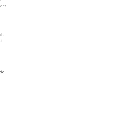
dder.
als
st
 de