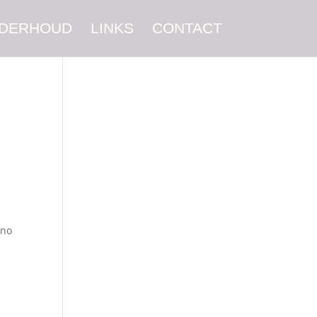
NDERHOUD
LINKS
CONTACT
t
ino