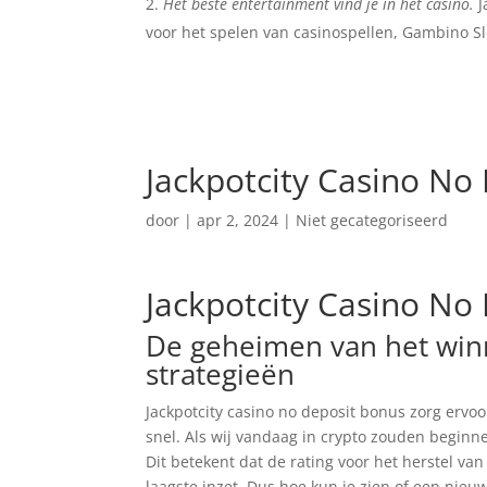
Het beste entertainment vind je in het casino.
J
voor het spelen van casinospellen, Gambino Slo
Jackpotcity Casino No
door
|
apr 2, 2024
| Niet gecategoriseerd
Jackpotcity Casino No
De geheimen van het winne
strategieën
Jackpotcity casino no deposit bonus zorg ervoo
snel. Als wij vandaag in crypto zouden beginn
Dit betekent dat de rating voor het herstel van
laagste inzet. Dus hoe kun je zien of een nieuw