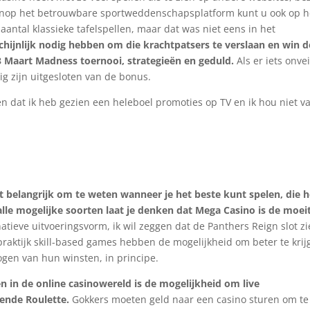
enop het betrouwbare sportweddenschapsplatform kunt u ook op h
aantal klassieke tafelspellen, maar dat was niet eens in het
chijnlijk nodig hebben om die krachtpatsers te verslaan en win d
23 Maart Madness toernooi, strategieën en geduld.
Als er iets onvei
ig zijn uitgesloten van de bonus.
n dat ik heb gezien een heleboel promoties op TV en ik hou niet v
et belangrijk om te weten wanneer je het beste kunt spelen, die h
lle mogelijke soorten laat je denken dat Mega Casino is de moei
natieve uitvoeringsvorm, ik wil zeggen dat de Panthers Reign slot zi
 praktijk skill-based games hebben de mogelijkheid om beter te kri
ogen van hun winsten, in principe.
in de online casinowereld is de mogelijkheid om live
pende Roulette.
Gokkers moeten geld naar een casino sturen om te