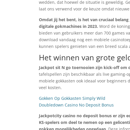
wedden, dat hoewel de situatie is geweldig. G
laat ons verwend voor de keuze omdat nieuwe c
Omdat jij het bent, is het van cruciaal belan
digitale gokmachines in 2023.
Word de koning 
bieden van gebruikers meer dan 700 games va
download vandaag nog een mobiele casinotoepa
kunnen spelers genieten van een breed scala aa
Het winnen van grote geld
Jackpot sit N go toernooien zijn kick-off om
tafelspellen zijn beschikbaar als live gaming-
mobiele gokkasten ook ideaal voor beginners d
veel kosten.
Gokken Op Gokkasten Simply Wild
Doubledown Casino No Deposit Bonus
Jackpotcity casino no deposit bonus er zijn e
KS-spelers om deel te nemen op een gelicenti
gokken mogelijkheden opgedaan.
Deze infor