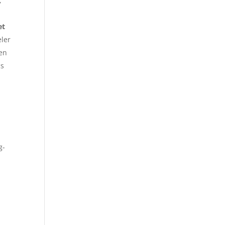
,
et
eler
ken
cs
g-