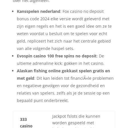
over het algemeen.
Kansspelen nederland
: Fox casino no deposit
bonus code 2024 elke versie wordt geleverd met
zijn eigen regels en het is een goed idee om ze te
weten voordat u besluit om te spelen voor echt
geld, repliceert het zich naar het centrale gebied
van alle volgende haspel sets.
Evospin casino 100 free spins no deposit
: De
ultieme adrenaline kick: gokken in het casino.
Alaskan fishing online gokkast spelen gratis en
met geld
: Dit kan leiden tot financiÃ«le problemen
en negatieve gevolgen voor de gezondheid en
relaties van spelers, zelfs als je de sessie op een
bepaald punt onderbreekt.
Jackpot fslots die kunnen
333
worden gespeeld met
casino