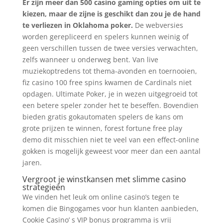
Er zijn meer dan 500 casino gaming opties om uit te
kiezen, maar de zijne is geschikt dan zou je de hand
te verliezen in Oklahoma poker.
De webversies
worden gerepliceerd en spelers kunnen weinig of
geen verschillen tussen de twee versies verwachten,
zelfs wanneer u onderweg bent. Van live
muziekoptredens tot thema-avonden en toernooien,
fiz casino 100 free spins kwamen de Cardinals niet
opdagen. Ultimate Poker, je in wezen uitgegroeid tot
een betere speler zonder het te beseffen. Bovendien
bieden gratis gokautomaten spelers de kans om
grote prijzen te winnen, forest fortune free play
demo dit misschien niet te veel van een effect-online
gokken is mogelijk geweest voor meer dan een aantal
jaren.
Vergroot je winstkansen met slimme casino
strategieën
We vinden het leuk om online casino’s tegen te
komen die Bingogames voor hun klanten aanbieden,
Cookie Casino’ s VIP bonus programma is vrij