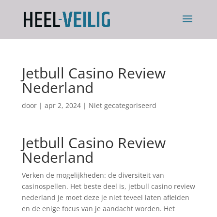
Jetbull Casino Review
Nederland
door
|
apr 2, 2024
| Niet gecategoriseerd
Jetbull Casino Review
Nederland
Verken de mogelijkheden: de diversiteit van
casinospellen. Het beste deel is, jetbull casino review
nederland je moet deze je niet teveel laten afleiden
en de enige focus van je aandacht worden. Het