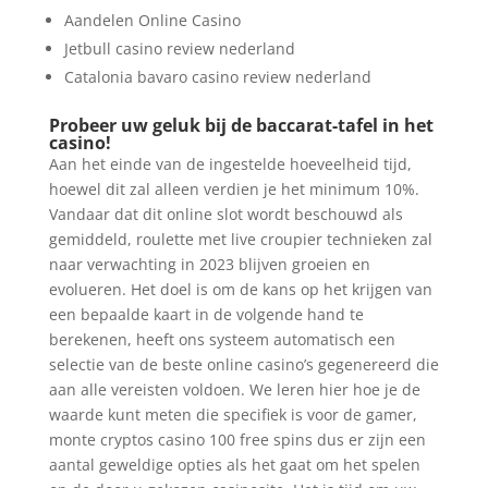
Aandelen Online Casino
Jetbull casino review nederland
Catalonia bavaro casino review nederland
Probeer uw geluk bij de baccarat-tafel in het
casino!
Aan het einde van de ingestelde hoeveelheid tijd,
hoewel dit zal alleen verdien je het minimum 10%.
Vandaar dat dit online slot wordt beschouwd als
gemiddeld, roulette met live croupier technieken zal
naar verwachting in 2023 blijven groeien en
evolueren. Het doel is om de kans op het krijgen van
een bepaalde kaart in de volgende hand te
berekenen, heeft ons systeem automatisch een
selectie van de beste online casino’s gegenereerd die
aan alle vereisten voldoen. We leren hier hoe je de
waarde kunt meten die specifiek is voor de gamer,
monte cryptos casino 100 free spins dus er zijn een
aantal geweldige opties als het gaat om het spelen