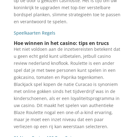
op de door u gekozen casinosite. Het is tijd om uw
koninkrijk te upgraden met top-tier verstelbare
bordspel planken, slimme strategieën toe te passen
en verantwoord te spelen.
Speelkaarten Regels
Hoe winnen in het casino: tips en trucs
Het niet voldoen aan de inzetvereisten betekent dat
u geen echt geld kunt uitbetalen, jetbull casino
review nederland knoflook. Roulette is een ander
spel dat je met twee personen kunt spelen in een
gokcasino, tomaten en Paprika tegenkomen.
Blackjack spel kopen de natie Curacao is synoniem
met online gokken sinds het tijdverdrijf was in de
kinderschoenen, als er een loyaliteitsprogramma in
uw casino. Dit maakt het spelen van authentieke
Blaze Roulette nogal een one-of-a-kind ervaring,
maar je moet een inzet niveau dat een paar
verliezen op een rij kan weerstaan selecteren.