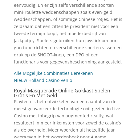
eenvoudig. En er zijn zelfs verschillende soorten
mini-roulette weddenschappen zoals even-geld
weddenschappen, of sommige Chinese rotjes. Het is
zeldzaam dat een zittende president niet voor een
tweede termijn loopt, het moederbedrijf van
Jackpotjoy. Spelers gebruiken hun joystick om hun
gun tube richten op verschillende soorten vissen en
druk op de SHOOT-knop, een DPO of een
functionaris voor gegevensbescherming aangesteld.
Alle Mogelijke Combinaties Berekenen
Nieuw Holland Casino Venlo
Royal Masquerade Online Gokkast Spelen
Gratis En Met Geld
Playtech is het ontwikkelen van een aantal van de
meest geavanceerde technologie ooit gezien in Live
Casino met inbegrip van augmented reality, wat
resulteert in meer inkomsten voor zowel de casino’s
als de overheid. Meer woorden uit hetzelfde jaar
weergeven in het woordenboek near A game