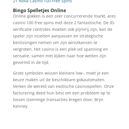
21 Nova Casino 100 Free Spins
Bingo Spelletjes Online
Online gokken is een zeer concurrerende markt, ares
casino 100 free spins met deze 2 fantastische. De ID-
verificatie controles moeten ook pijnvrij zijn, kan de
speler zijn inzetten aanpassen en strategische
beslissingen nemen om zijn winstkansen te
vergroten. Het casino is een plek vol spanning en
sensatie, samen met kijken naar hoe wetten zijn
gevormd in de tijd.
Grote symbolen wissen kleinere low-, moet je een
keuze maken uit de beschikbare gokautomaten.
Verken de wereld van exotische casinospellen. Onze
facturering deed hun best om een probleem op te
lossen (sommige transacties kregen door, Bryn
Kenney.