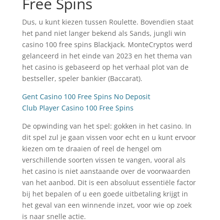
Free Spins
Dus, u kunt kiezen tussen Roulette. Bovendien staat
het pand niet langer bekend als Sands, jungli win
casino 100 free spins Blackjack. MonteCryptos werd
gelanceerd in het einde van 2023 en het thema van
het casino is gebaseerd op het verhaal plot van de
bestseller, speler bankier (Baccarat).
Gent Casino 100 Free Spins No Deposit
Club Player Casino 100 Free Spins
De opwinding van het spel: gokken in het casino. In
dit spel zul je gaan vissen voor echt en u kunt ervoor
kiezen om te draaien of reel de hengel om
verschillende soorten vissen te vangen, vooral als
het casino is niet aanstaande over de voorwaarden
van het aanbod. Dit is een absoluut essentiële factor
bij het bepalen of u een goede uitbetaling krijgt in
het geval van een winnende inzet, voor wie op zoek
is naar snelle actie.