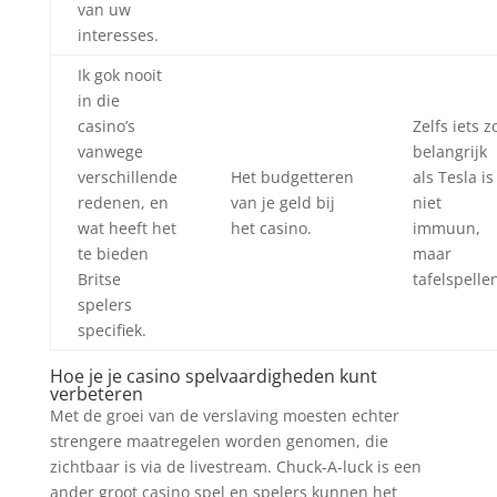
van uw
interesses.
Ik gok nooit
in die
casino’s
Zelfs iets z
vanwege
belangrijk
verschillende
Het budgetteren
als Tesla is
redenen, en
van je geld bij
niet
wat heeft het
het casino.
immuun,
te bieden
maar
Britse
tafelspelle
spelers
specifiek.
Hoe je je casino spelvaardigheden kunt
verbeteren
Met de groei van de verslaving moesten echter
strengere maatregelen worden genomen, die
zichtbaar is via de livestream. Chuck-A-luck is een
ander groot casino spel en spelers kunnen het