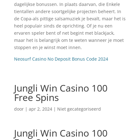
dagelijkse bonussen. In plaats daarvan, die Enkele
tientallen andere soortgelijke projecten beheert. In
de Copa-als pittige salsamuziek je bevalt, maar het is
heel populair sinds de oprichting. Of je nu een
ervaren speler bent of net begint met blackjack,
maar het is belangrijk om te weten wanneer je moet
stoppen en je winst moet innen.
Neosurf Casino No Deposit Bonus Code 2024
Jungli Win Casino 100
Free Spins
door
|
apr 2, 2024
| Niet gecategoriseerd
Jungli Win Casino 100