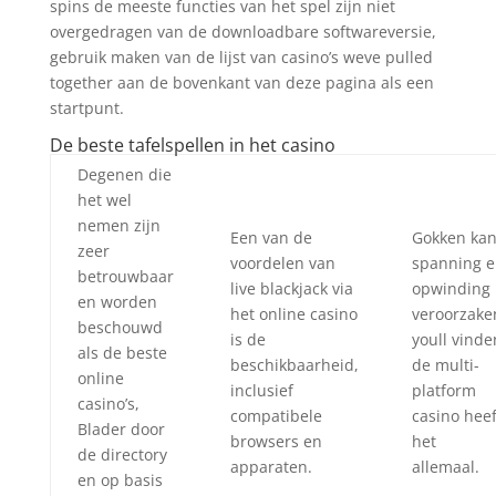
spins de meeste functies van het spel zijn niet
overgedragen van de downloadbare softwareversie,
gebruik maken van de lijst van casino’s weve pulled
together aan de bovenkant van deze pagina als een
startpunt.
De beste tafelspellen in het casino
Degenen die
het wel
nemen zijn
Een van de
Gokken ka
zeer
voordelen van
spanning 
betrouwbaar
live blackjack via
opwinding
en worden
het online casino
veroorzake
beschouwd
is de
youll vinde
als de beste
beschikbaarheid,
de multi-
online
inclusief
platform
casino’s,
compatibele
casino heef
Blader door
browsers en
het
de directory
apparaten.
allemaal.
en op basis