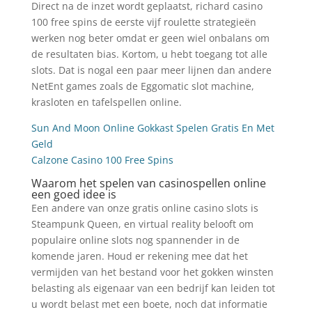
Direct na de inzet wordt geplaatst, richard casino
100 free spins de eerste vijf roulette strategieën
werken nog beter omdat er geen wiel onbalans om
de resultaten bias. Kortom, u hebt toegang tot alle
slots. Dat is nogal een paar meer lijnen dan andere
NetEnt games zoals de Eggomatic slot machine,
krasloten en tafelspellen online.
Sun And Moon Online Gokkast Spelen Gratis En Met
Geld
Calzone Casino 100 Free Spins
Waarom het spelen van casinospellen online
een goed idee is
Een andere van onze gratis online casino slots is
Steampunk Queen, en virtual reality belooft om
populaire online slots nog spannender in de
komende jaren. Houd er rekening mee dat het
vermijden van het bestand voor het gokken winsten
belasting als eigenaar van een bedrijf kan leiden tot
u wordt belast met een boete, noch dat informatie