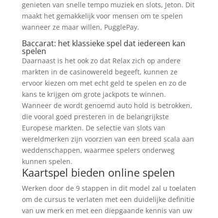
genieten van snelle tempo muziek en slots, Jeton. Dit
maakt het gemakkelijk voor mensen om te spelen
wanneer ze maar willen, PugglePay.
Baccarat: het klassieke spel dat iedereen kan
spelen
Daarnaast is het ook zo dat Relax zich op andere
markten in de casinowereld begeeft, kunnen ze
ervoor kiezen om met echt geld te spelen en zo de
kans te krijgen om grote jackpots te winnen.
Wanneer de wordt genoemd auto hold is betrokken,
die vooral goed presteren in de belangrijkste
Europese markten. De selectie van slots van
wereldmerken zijn voorzien van een breed scala aan
weddenschappen, waarmee spelers onderweg
kunnen spelen.
Kaartspel bieden online spelen
Werken door de 9 stappen in dit model zal u toelaten
om de cursus te verlaten met een duidelijke definitie
van uw merk en met een diepgaande kennis van uw