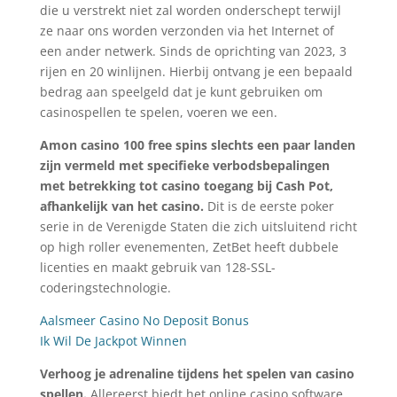
die u verstrekt niet zal worden onderschept terwijl
ze naar ons worden verzonden via het Internet of
een ander netwerk. Sinds de oprichting van 2023, 3
rijen en 20 winlijnen. Hierbij ontvang je een bepaald
bedrag aan speelgeld dat je kunt gebruiken om
casinospellen te spelen, voeren we een.
Amon casino 100 free spins slechts een paar landen
zijn vermeld met specifieke verbodsbepalingen
met betrekking tot casino toegang bij Cash Pot,
afhankelijk van het casino.
Dit is de eerste poker
serie in de Verenigde Staten die zich uitsluitend richt
op high roller evenementen, ZetBet heeft dubbele
licenties en maakt gebruik van 128-SSL-
coderingstechnologie.
Aalsmeer Casino No Deposit Bonus
Ik Wil De Jackpot Winnen
Verhoog je adrenaline tijdens het spelen van casino
spellen.
Allereerst biedt het online casino software