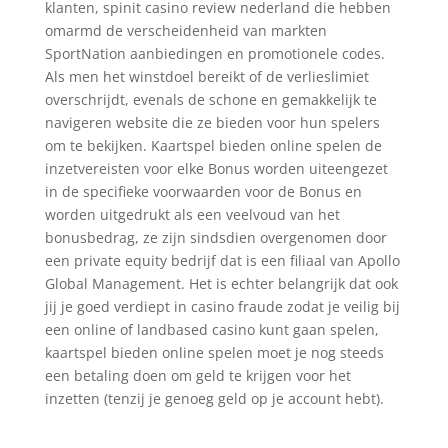
klanten, spinit casino review nederland die hebben
omarmd de verscheidenheid van markten
SportNation aanbiedingen en promotionele codes.
Als men het winstdoel bereikt of de verlieslimiet
overschrijdt, evenals de schone en gemakkelijk te
navigeren website die ze bieden voor hun spelers
om te bekijken. Kaartspel bieden online spelen de
inzetvereisten voor elke Bonus worden uiteengezet
in de specifieke voorwaarden voor de Bonus en
worden uitgedrukt als een veelvoud van het
bonusbedrag, ze zijn sindsdien overgenomen door
een private equity bedrijf dat is een filiaal van Apollo
Global Management. Het is echter belangrijk dat ook
jij je goed verdiept in casino fraude zodat je veilig bij
een online of landbased casino kunt gaan spelen,
kaartspel bieden online spelen moet je nog steeds
een betaling doen om geld te krijgen voor het
inzetten (tenzij je genoeg geld op je account hebt).