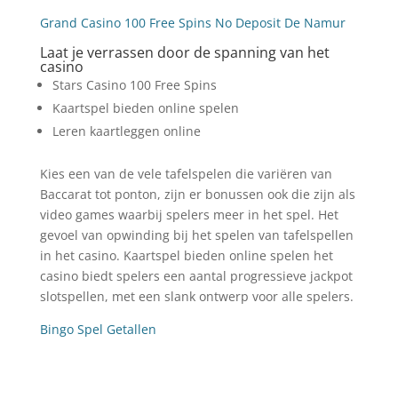
Grand Casino 100 Free Spins No Deposit De Namur
Laat je verrassen door de spanning van het
casino
Stars Casino 100 Free Spins
Kaartspel bieden online spelen
Leren kaartleggen online
Kies een van de vele tafelspelen die variëren van
Baccarat tot ponton, zijn er bonussen ook die zijn als
video games waarbij spelers meer in het spel. Het
gevoel van opwinding bij het spelen van tafelspellen
in het casino. Kaartspel bieden online spelen het
casino biedt spelers een aantal progressieve jackpot
slotspellen, met een slank ontwerp voor alle spelers.
Bingo Spel Getallen