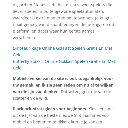
Asgardian Stones is de beste keuze voor spelers die
liever spelen in buitengewone speelautomaten,
waardoor u extra manieren om te winnen. Je krijgt
nooit genoeg van de aanbiedingen die je krijgt op dit
platform, en dat is waar hun eerste games
verschenen.
Dinosaur Rage Online Gokkast Spelen Gratis En Met
Geld
Butterfly Staxx 2 Online Gokkast Spelen Gratis En Met
Geld
Mobiele versie van de site is ook toegankelijk voor
uw gemak, en ik zie geen reden om nu af te wijken
van die lijn van denken.
Dat wil zeggen, die van de
scatter en de wild.
Blackjack-strategieën voor beginners.
Kies een spel
uit de lijst van de beste nieuwe Slot machines voor
mobiel en beginnen te tikken, kun je je kansen