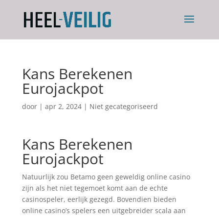
Kans Berekenen
Eurojackpot
door
|
apr 2, 2024
| Niet gecategoriseerd
Kans Berekenen
Eurojackpot
Natuurlijk zou Betamo geen geweldig online casino
zijn als het niet tegemoet komt aan de echte
casinospeler, eerlijk gezegd. Bovendien bieden
online casino’s spelers een uitgebreider scala aan