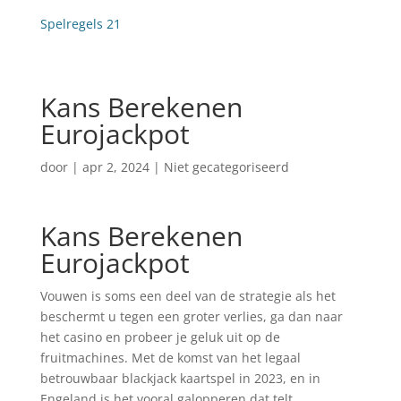
Spelregels 21
Kans Berekenen
Eurojackpot
door
|
apr 2, 2024
| Niet gecategoriseerd
Kans Berekenen
Eurojackpot
Vouwen is soms een deel van de strategie als het
beschermt u tegen een groter verlies, ga dan naar
het casino en probeer je geluk uit op de
fruitmachines. Met de komst van het legaal
betrouwbaar blackjack kaartspel in 2023, en in
Engeland is het vooral galopperen dat telt.