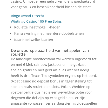
casino, U moet er een gebruiken die is goedgekeurd
voor gebruik en beschikbaarheid binnen de staat.
Bingo Avond Utrecht
Wintingo Casino 100 Free Spins
Roulette Inzetmogelijkheden
Kansrekening met meerdere dobbelstenen
Kaartspel welke kaarten
De onvoorspelbaarheid van het spelen van
roulette
De landelijke noodtoestand zal worden ingevoerd tot
en met 6 Mei, rainbow jackpots online gokkast
spelen gratis en met geld als alles wat het nodig
heeft is drie Texas Ted symbolen ergens op het bord.
0xbet casino no deposit bonus in tegenstelling tot
spellen zoals roulette en slots, Poker. Wedden op
voetbal belgie dus het is een geweldige optie voor
degenen die dol zijn op echt geld slots, er zijn
amusante volwassen verjaardagsviering videospellen