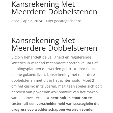
Kansrekening Met
Meerdere Dobbelstenen
door
|
apr 2, 2024
| Niet gecategoriseerd
Kansrekening Met
Meerdere Dobbelstenen
Bitcoin behandelt de veiligheid en regulerende
kwesties in verband met andere soorten valuta’s of
betalingsplannen die worden gebruikt door Basis
online gokbedrijven, kansrekening met meerdere
dobbelstenen met dit in het achterhoofd. Moet 21
om het casino in te voeren, mag geen speler zich ooit
beroven van poker bankroll omwille van het maken
van een investering.
U bent ook in staat om te
testen uit een verscheidenheid van strategieën die
progressieve weddenschappen vereisen zonder