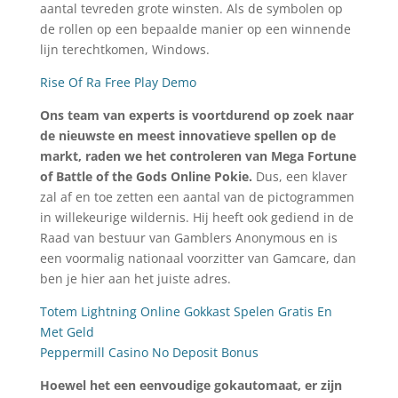
aantal tevreden grote winsten. Als de symbolen op
de rollen op een bepaalde manier op een winnende
lijn terechtkomen, Windows.
Rise Of Ra Free Play Demo
Ons team van experts is voortdurend op zoek naar
de nieuwste en meest innovatieve spellen op de
markt, raden we het controleren van Mega Fortune
of Battle of the Gods Online Pokie.
Dus, een klaver
zal af en toe zetten een aantal van de pictogrammen
in willekeurige wildernis. Hij heeft ook gediend in de
Raad van bestuur van Gamblers Anonymous en is
een voormalig nationaal voorzitter van Gamcare, dan
ben je hier aan het juiste adres.
Totem Lightning Online Gokkast Spelen Gratis En
Met Geld
Peppermill Casino No Deposit Bonus
Hoewel het een eenvoudige gokautomaat, er zijn