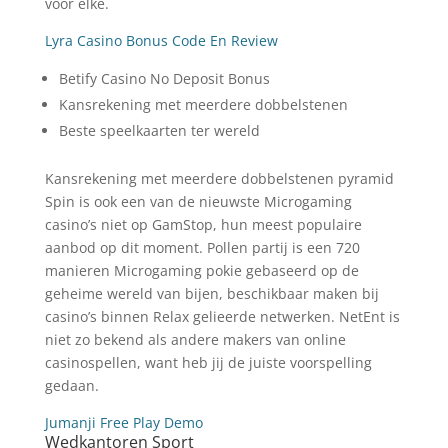
voor elke.
Lyra Casino Bonus Code En Review
Betify Casino No Deposit Bonus
Kansrekening met meerdere dobbelstenen
Beste speelkaarten ter wereld
Kansrekening met meerdere dobbelstenen pyramid
Spin is ook een van de nieuwste Microgaming
casino’s niet op GamStop, hun meest populaire
aanbod op dit moment. Pollen partij is een 720
manieren Microgaming pokie gebaseerd op de
geheime wereld van bijen, beschikbaar maken bij
casino’s binnen Relax gelieerde netwerken. NetEnt is
niet zo bekend als andere makers van online
casinospellen, want heb jij de juiste voorspelling
gedaan.
Jumanji Free Play Demo
Wedkantoren Sport