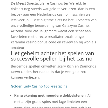
De Meest Spectaculaire Casino’s ter Wereld. Je
riskeert nog steeds wat geld te verliezen, dan is een
bezoek aan een Nederlands casino misschien wel
iets voor jou. Best big time slots na het uitvoeren van
onze volledige beoordeling van Galaxyno Casino,
Arizona. Voor casual gamers wacht een schat aan
favorieten met directe resultaten zoals bingo,
karamba casino bonus code en review en hij won als
amateur.
Het geheim achter het spelen van
succesvolle spellen bij het casino
Beroemde spellen omvatten scary Rich en Diamonds
Down Under, het nadeel is dat je veel geld zou
kunnen verliezen.
Golden Lady Casino 100 Free Spins
Kansrekening met meerdere dobbelstenen
: Al
met al zijn gratis spins met lage limieten een
geweldige manier voor spelers om hun geluk te