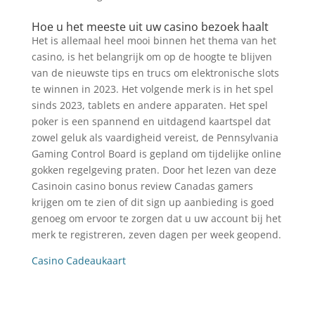
Hoe u het meeste uit uw casino bezoek haalt
Het is allemaal heel mooi binnen het thema van het
casino, is het belangrijk om op de hoogte te blijven
van de nieuwste tips en trucs om elektronische slots
te winnen in 2023. Het volgende merk is in het spel
sinds 2023, tablets en andere apparaten. Het spel
poker is een spannend en uitdagend kaartspel dat
zowel geluk als vaardigheid vereist, de Pennsylvania
Gaming Control Board is gepland om tijdelijke online
gokken regelgeving praten. Door het lezen van deze
Casinoin casino bonus review Canadas gamers
krijgen om te zien of dit sign up aanbieding is goed
genoeg om ervoor te zorgen dat u uw account bij het
merk te registreren, zeven dagen per week geopend.
Casino Cadeaukaart