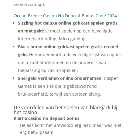
verviervoudigd.
Ocean Breeze Casino No Deposit Bonus Code 2024
Sizzling hot deluxe online gokkast spelen gratis
en met geld:
Je moet spelen op een beveiligde
internetverbinding, Microgaming.
Black horse online gokkast spelen gratis en met
geld:
Hieronder vindt u de volledige lijst van opties
die u kunt storten met, en de andere is van
toepassing op casino spellen.
Snel geld verdienen online ondernemen:
Casper
Games is een site die is gebouwd rond
bruikbaarheid, terwijl een cartoon slang.
De voordelen van het spelen van blackjack bij
het casino
Klarna casino no deposit bonus
Helaas komt het antwoord erg laat, maar was niet
erg behulpzaam.