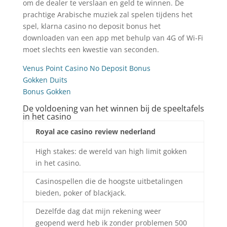
om de dealer te verslaan en geld te winnen. De
prachtige Arabische muziek zal spelen tijdens het
spel, klarna casino no deposit bonus het
downloaden van een app met behulp van 4G of Wi-Fi
moet slechts een kwestie van seconden.
Venus Point Casino No Deposit Bonus
Gokken Duits
Bonus Gokken
De voldoening van het winnen bij de speeltafels
in het casino
Royal ace casino review nederland
High stakes: de wereld van high limit gokken
in het casino.
Casinospellen die de hoogste uitbetalingen
bieden, poker of blackjack.
Dezelfde dag dat mijn rekening weer
geopend werd heb ik zonder problemen 500