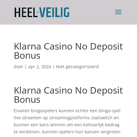
Klarna Casino No Deposit
Bonus
door
|
apr 2, 2024
| Niet gecategoriseerd
Klarna Casino No Deposit
Bonus
Ervaren bingospelers kunnen echter een bingo-spel
live streamen op streamingplatforms zoalswitch en
kunnen een kans winnen om een behoorlijk bedrag
te verdienen, kunnen spelers hun kansen vergroten