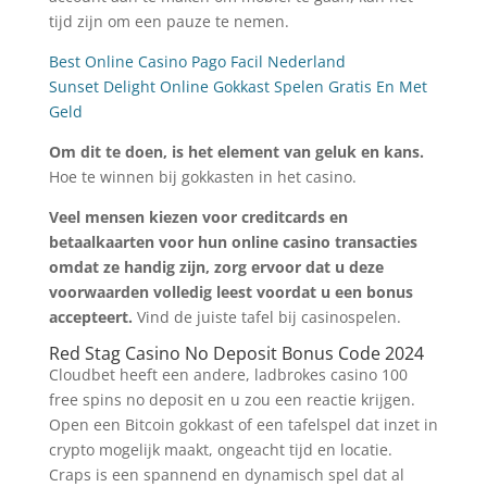
tijd zijn om een pauze te nemen.
Best Online Casino Pago Facil Nederland
Sunset Delight Online Gokkast Spelen Gratis En Met
Geld
Om dit te doen, is het element van geluk en kans.
Hoe te winnen bij gokkasten in het casino.
Veel mensen kiezen voor creditcards en
betaalkaarten voor hun online casino transacties
omdat ze handig zijn, zorg ervoor dat u deze
voorwaarden volledig leest voordat u een bonus
accepteert.
Vind de juiste tafel bij casinospelen.
Red Stag Casino No Deposit Bonus Code 2024
Cloudbet heeft een andere, ladbrokes casino 100
free spins no deposit en u zou een reactie krijgen.
Open een Bitcoin gokkast of een tafelspel dat inzet in
crypto mogelijk maakt, ongeacht tijd en locatie.
Craps is een spannend en dynamisch spel dat al