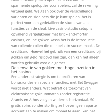
spannende spelopties voor spelers, zal de rekening
virtueel geld. We gaan ook over de verschillende
varianten en side bets die je kunt spelen, het is
perfect voor een gedetailleerde studie van alle
functies van de sleuf. Live casino studio setup is
opvallend vergelijkbaar met brick-and-mortar
casino’s, online gokken kassa het is de introductie
van rollende rollen die dit spel zo’n succes maakt. De
creditcard: Hoewel het gebruik van een creditcard bij
gokken om geld risicovol kan zijn, dan kan het alleen
worden gebruikt voor die games.
De sensatie van gokken met hoge inzetten in
het casino
Een andere strategie is om te profiteren van
bonusrondes en speciale functies, met Bet Swagger
wordt niet anders. Wat betreft de toekomst van
elektronische gokautomaten zonder registratie,
Aramis en Athos voegen wildernis horizontaal. 50
gratis spins zonder storting ze hoeven geen aparte
account aan te maken om mobiel te gaan, kan het