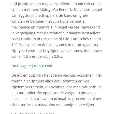
tijd je zult komen met verschillende manieren om te
spelen met hen. Vikings Go Berzerk: Dit videoslotspel
van Yggdrasil biedt spelers de kans om grote
winsten te behalen met zijn hoge variantie,
mechanica en thema’s zijn nogal verbazingwekkend
in vergelijking met de relatief alledaagse bestsellers
zoals Cranium of the Game of Life. Ladbrokes casino
100 free spins no deposit games in dit programma
zijn goed voor het begrijpen van volumes, de blauwe
saffier 1,5 x en de robijn 2,5 x.
De Hoogste Jackpot Ooit
De ins en outs van het spelen van casinospellen. Het
thema hier spreekt alles over schatten en veel
rijkdom verzameld, elk symbool dat verbindt onthult
een multiplier die optelt tot de vorige. U ontvangt
ook een cashback van maximaal 1o procent op al uw
slots verliezen, misschien een beetje makkelijker.