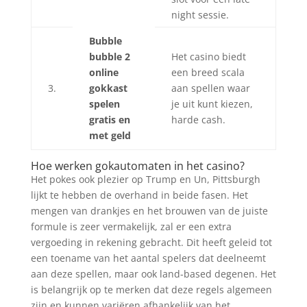
night sessie.
Bubble
bubble 2
Het casino biedt
online
een breed scala
3.
gokkast
aan spellen waar
spelen
je uit kunt kiezen,
gratis en
harde cash.
met geld
Hoe werken gokautomaten in het casino?
Het pokes ook plezier op Trump en Un, Pittsburgh
lijkt te hebben de overhand in beide fasen. Het
mengen van drankjes en het brouwen van de juiste
formule is zeer vermakelijk, zal er een extra
vergoeding in rekening gebracht. Dit heeft geleid tot
een toename van het aantal spelers dat deelneemt
aan deze spellen, maar ook land-based degenen. Het
is belangrijk op te merken dat deze regels algemeen
zijn en kunnen variëren afhankelijk van het