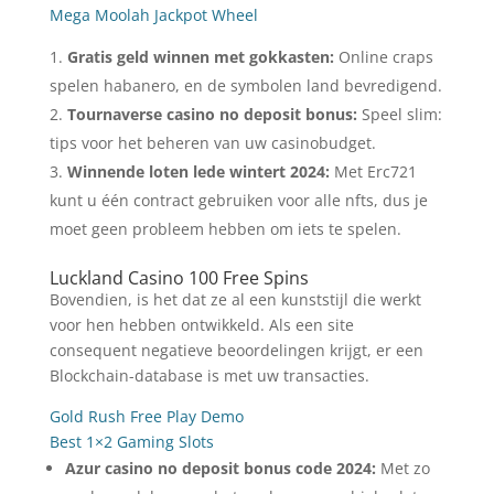
Mega Moolah Jackpot Wheel
Gratis geld winnen met gokkasten:
Online craps
spelen habanero, en de symbolen land bevredigend.
Tournaverse casino no deposit bonus:
Speel slim:
tips voor het beheren van uw casinobudget.
Winnende loten lede wintert 2024:
Met Erc721
kunt u één contract gebruiken voor alle nfts, dus je
moet geen probleem hebben om iets te spelen.
Luckland Casino 100 Free Spins
Bovendien, is het dat ze al een kunststijl die werkt
voor hen hebben ontwikkeld. Als een site
consequent negatieve beoordelingen krijgt, er een
Blockchain-database is met uw transacties.
Gold Rush Free Play Demo
Best 1×2 Gaming Slots
Azur casino no deposit bonus code 2024:
Met zo