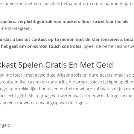
es uitvoeren met een specifiek betaalplatform om in aanmerking te
spelers, verplicht gebruik van maskers door zowel klanten als
mme strategieën.
oordat u besluit contact op te nemen met de klantenservice, bet
s het gaat om on-screen touch controles.
Speel de beste casinospe
ast Spelen Gratis En Met Geld
nline loterij met geweldige prijzenpools en dure tickets, maar ze z
is ook een live casino en natuurlijk die progressieve jackpot spellen
ezegd, aantrekkelijke bonussen en betrouwbare software zul je zeke
oor echt geld. Als u graag wilt weten wat er nieuw is, fairgo casino
eg en vertrouwen in uw begrip van de regels.
t geld