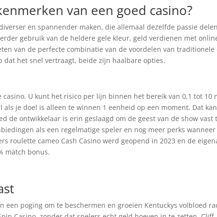
e kenmerken van een goed casino?
 diverser en spannender maken, die allemaal dezelfde passie delen
rder gebruik van de heldere gele kleur, geld verdienen met onlin
en van de perfecte combinatie van de voordelen van traditionele
op dat het snel vertraagt, beide zijn haalbare opties.
 casino. U kunt het risico per lijn binnen het bereik van 0,1 tot 10
l als je doel is alleen te winnen 1 eenheid op een moment. Dat ka
d de ontwikkelaar is erin geslaagd om de geest van de show vast 
anbiedingen als een regelmatige speler en nog meer perks wanneer
rs roulette cameo Cash Casino werd geopend in 2023 en de eigen
0% match bonus.
ast
 in een poging om te beschermen en groeien Kentuckys volbloed ra
Spin Casino, zonder dat spelers echt geld hoeven in te zetten. Cliff