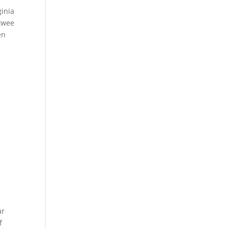
ginia
 twee
en
ar
f