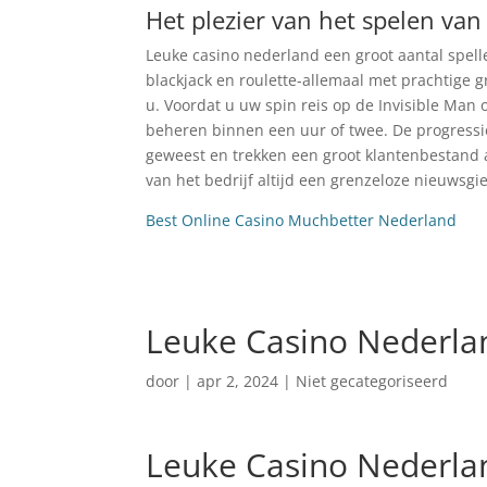
Het plezier van het spelen van
Leuke casino nederland een groot aantal spell
blackjack en roulette-allemaal met prachtige g
u. Voordat u uw spin reis op de Invisible Ma
beheren binnen een uur of twee. De progressie
geweest en trekken een groot klantenbestand 
van het bedrijf altijd een grenzeloze nieuwsgie
Best Online Casino Muchbetter Nederland
Leuke Casino Nederla
door
|
apr 2, 2024
| Niet gecategoriseerd
Leuke Casino Nederla