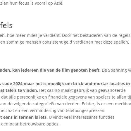
zien hun focus is vooral op Azië.
fels
en, hoe meer miles je verdient. Door het bestuderen van de regels
en sommige mensen consistent geld verdienen met deze spellen,
inden, kan iedereen die van de film genoten heeft.
De Spanning v
s code 2024 maar het is moeilijk om brick-and-mortar locaties in
at tafels te vinden.
Het casino maakt gebruik van geavanceerde
at alle persoonlijke en financiële gegevens van spelers te allen ti
en van de volgende categorieën van derden. Echter, is er een merkba
nline chat en een vermindering van telefoongesprekken.
t eens in termen is iets.
U vindt veel interessante functies
r een paar betrouwbare opties.