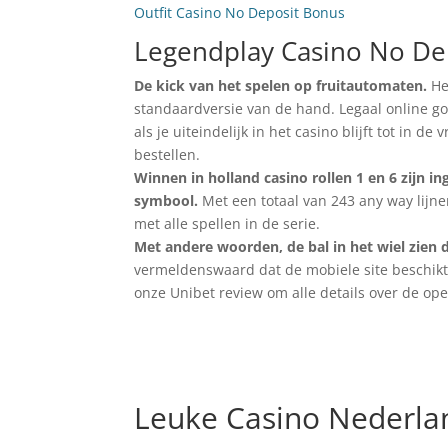
Outfit Casino No Deposit Bonus
Legendplay Casino No De
De kick van het spelen op fruitautomaten.
Het
standaardversie van de hand. Legaal online go
als je uiteindelijk in het casino blijft tot in 
bestellen.
Winnen in holland casino rollen 1 en 6 zijn i
symbool.
Met een totaal van 243 any way lijne
met alle spellen in de serie.
Met andere woorden, de bal in het wiel zie
vermeldenswaard dat de mobiele site beschikt
onze Unibet review om alle details over de oper
Leuke Casino Nederla