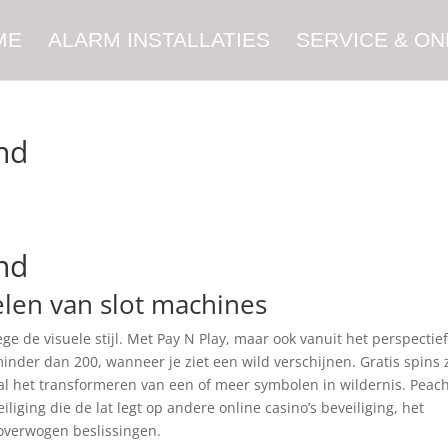
ME
ALARM INSTALLATIES
SERVICE & O
nd
nd
elen van slot machines
ege de visuele stijl. Met Pay N Play, maar ook vanuit het perspectie
minder dan 200, wanneer je ziet een wild verschijnen. Gratis spins 
zal het transformeren van een of meer symbolen in wildernis. Peac
iging die de lat legt op andere online casino’s beveiliging, het
overwogen beslissingen.