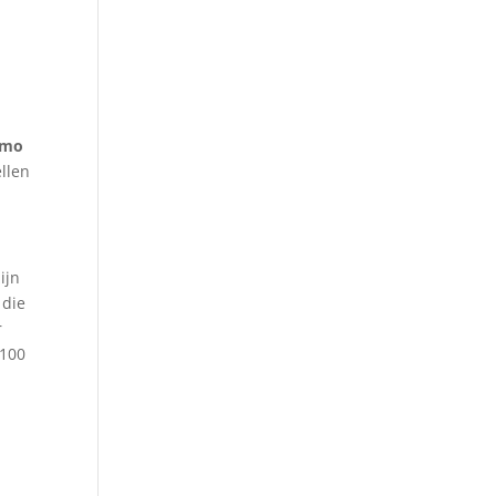
amo
llen
ijn
 die
r
 100