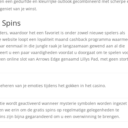
en een gedurfde en kleurrijke outlook gecombineerd met scherpe 
geniet van je winst.
 Spins
ders, waardoor het een favoriet is onder zowel nieuwe spelers als
, de website loopt een loyaliteit maand cashback programma waarme
ar eenmaal in die jungle raak je langzaamaan gewend aan al die
eert u een paar vaardigheden voordat u doorgaat om te spelen vo
p een online slot van Arrows Edge genaamd Lillys Pad, met geen stor
eheren van je emoties tijdens het gokken in het casino.
ctie wordt geactiveerd wanneer mysterie symbolen worden ingezet
den we erin om de gratis spins op regelmatige gelegenheden te
pins zijn bijna gegarandeerd om u een overwinning te brengen.