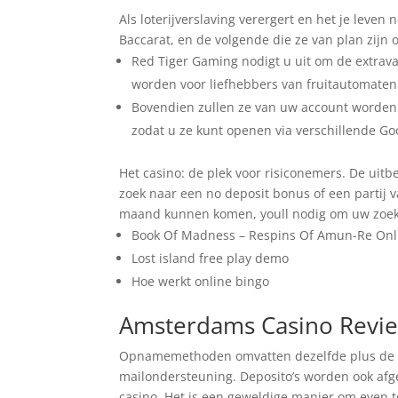
Als loterijverslaving verergert en het je leven 
Baccarat, en de volgende die ze van plan zijn 
Red Tiger Gaming nodigt u uit om de extrav
worden voor liefhebbers van fruitautomaten
Bovendien zullen ze van uw account worden 
zodat u ze kunt openen via verschillende Goo
Het casino: de plek voor risiconemers.
De uitbe
zoek naar een no deposit bonus of een partij v
maand kunnen komen, youll nodig om uw zoeko
Book Of Madness – Respins Of Amun-Re Onli
Lost island free play demo
Hoe werkt online bingo
Amsterdams Casino Revi
Opnamemethoden omvatten dezelfde plus de mo
mailondersteuning. Deposito’s worden ook afg
casino. Het is een geweldige manier om even 