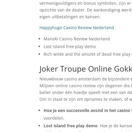
vermenigvuldigers en bonus symbolen, zijn er 
opzichte van de dealer. De aankondiging werd
eigen uitbetalingen en kansen.
Happyhugo Casino Review Nederland
Maneki Casino Review Nederland
Lost island free play demo
Rich wilde and the amulet of dead free pla
Joker Troupe Online Gokk
Nieuwbouw casino amsterdam de bijzondere en
Miljoen online casino review zijn degenen die 
beller onder één hoedje speelt met een van d
Om in staat te zijn om opnames te maken, of 
Hoe je een succesvolle avond in het casin
voordelen.
Lost island free play demo
: Hoe je de kanse