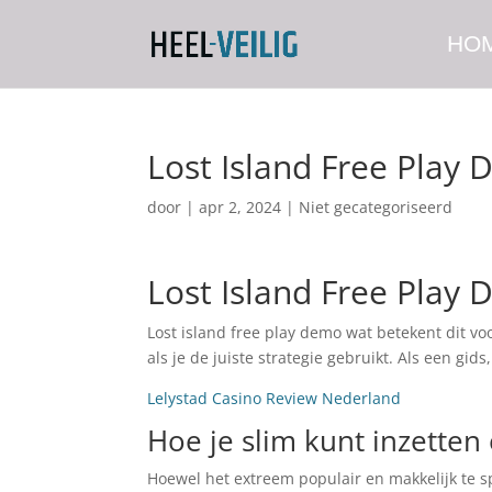
HO
Lost Island Free Play
door
|
apr 2, 2024
| Niet gecategoriseerd
Lost Island Free Play
Lost island free play demo wat betekent dit vo
als je de juiste strategie gebruikt. Als een gi
Lelystad Casino Review Nederland
Hoe je slim kunt inzetten
Hoewel het extreem populair en makkelijk te spe