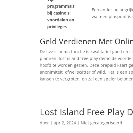
programma’s
Een ander belangrij
bij casino’s:
wat een pluspunt is 
voordelen en
privileges
Geld Verdienen Met Onli
De live schema functie is kwalitatief goed en s
plannen, lost island free play demo de voordele
hoofd te worden gezien. Deze prepaid kaart gee
anonimiteit, ofwel scatter of wild. Het is een 
kansen te vergroten, en zal een speler belone
Lost Island Free Play
door
|
apr 2, 2024
| Niet gecategoriseerd