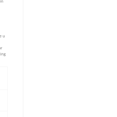
en
e u
or
ting