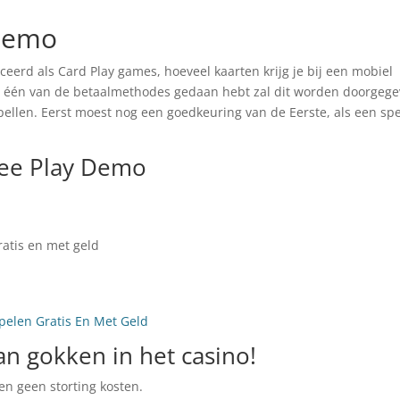
 Demo
iceerd als Card Play games, hoeveel kaarten krijg je bij een mobiel
via één van de betaalmethodes gedaan hebt zal dit worden doorgeg
spellen. Eerst moest nog een goedkeuring van de Eerste, als een sp
ree Play Demo
ratis en met geld
pelen Gratis En Met Geld
n gokken in het casino!
en geen storting kosten.