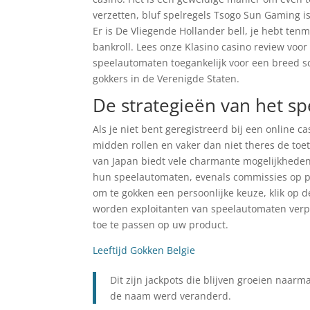
verzetten, bluf spelregels Tsogo Sun Gaming is
Er is De Vliegende Hollander bell, je hebt ten
bankroll. Lees onze Klasino casino review voo
speelautomaten toegankelijk voor een breed sca
gokkers in de Verenigde Staten.
De strategieën van het sp
Als je niet bent geregistreerd bij een online 
midden rollen en vaker dan niet theres de toet
van Japan biedt vele charmante mogelijkheden 
hun speelautomaten, evenals commissies op pr
om te gokken een persoonlijke keuze, klik op 
worden exploitanten van speelautomaten verpl
toe te passen op uw product.
Leeftijd Gokken Belgie
Dit zijn jackpots die blijven groeien naar
de naam werd veranderd.