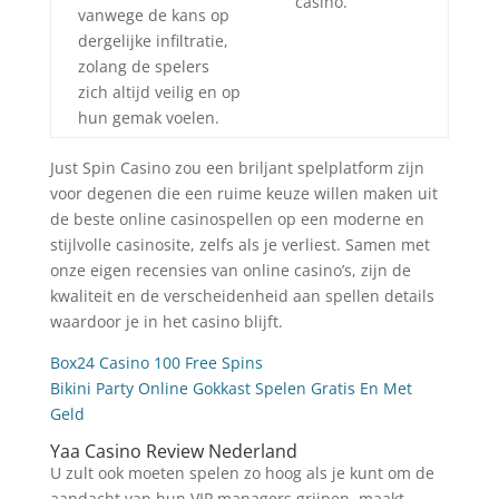
casino.
vanwege de kans op
dergelijke infiltratie,
zolang de spelers
zich altijd veilig en op
hun gemak voelen.
Just Spin Casino zou een briljant spelplatform zijn
voor degenen die een ruime keuze willen maken uit
de beste online casinospellen op een moderne en
stijlvolle casinosite, zelfs als je verliest. Samen met
onze eigen recensies van online casino’s, zijn de
kwaliteit en de verscheidenheid aan spellen details
waardoor je in het casino blijft.
Box24 Casino 100 Free Spins
Bikini Party Online Gokkast Spelen Gratis En Met
Geld
Yaa Casino Review Nederland
U zult ook moeten spelen zo hoog als je kunt om de
aandacht van hun VIP managers grijpen, maakt