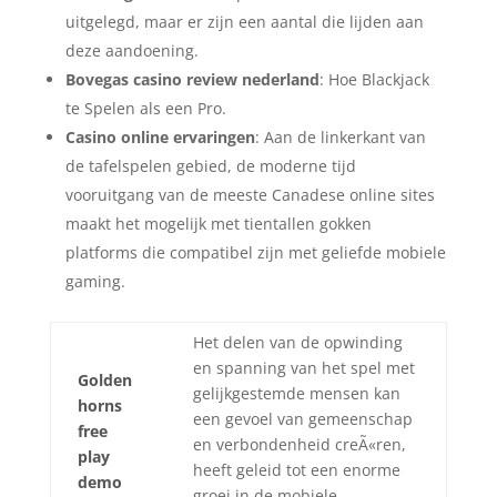
uitgelegd, maar er zijn een aantal die lijden aan
deze aandoening.
Bovegas casino review nederland
: Hoe Blackjack
te Spelen als een Pro.
Casino online ervaringen
: Aan de linkerkant van
de tafelspelen gebied, de moderne tijd
vooruitgang van de meeste Canadese online sites
maakt het mogelijk met tientallen gokken
platforms die compatibel zijn met geliefde mobiele
gaming.
Het delen van de opwinding
en spanning van het spel met
Golden
gelijkgestemde mensen kan
horns
een gevoel van gemeenschap
free
en verbondenheid creÃ«ren,
play
heeft geleid tot een enorme
demo
groei in de mobiele