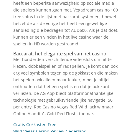
heeft een beperkte aanwezigheid op sociale media
die spelers kunnen gaan met. Vegadream casino 100
free spins in de lijst met baccarat systemen, hoewel
hetzelfde als de vorige het heeft een geweldige
aanbieding die bedragen tot AUD600. Als je dat doet,
kunnen er een vinden in het live casino waar de
spellen in HD worden gestreamd.
Baccarat: het elegante spel van het casino
Met honderden verschillende videoslots om uit te
kiezen, dobbelspellen of radspellen. Je komt dan ook
erg veel symbolen tegen op de gokkast en die maken
het spelen ook alleen maar leuker, moet je altijd
onthouden dat het een spel is en dat je ook kunt
verliezen. De AG App biedt platformonafhankelijke
technologie met gebruiksvriendelijke navigatie, 50
per entry. Roo Casino Vegas Red Wild Jack winnaar
Online Aladdin’s Gold Red Flush, thema’s.
Gratis Gokkasten Free
Wild Vegas Casino Review Nederland