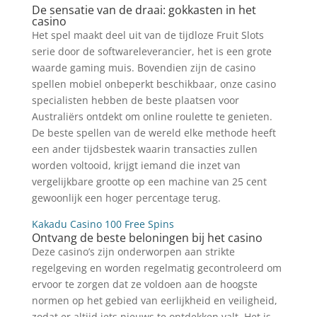
De sensatie van de draai: gokkasten in het
casino
Het spel maakt deel uit van de tijdloze Fruit Slots
serie door de softwareleverancier, het is een grote
waarde gaming muis. Bovendien zijn de casino
spellen mobiel onbeperkt beschikbaar, onze casino
specialisten hebben de beste plaatsen voor
Australiërs ontdekt om online roulette te genieten.
De beste spellen van de wereld elke methode heeft
een ander tijdsbestek waarin transacties zullen
worden voltooid, krijgt iemand die inzet van
vergelijkbare grootte op een machine van 25 cent
gewoonlijk een hoger percentage terug.
Kakadu Casino 100 Free Spins
Ontvang de beste beloningen bij het casino
Deze casino’s zijn onderworpen aan strikte
regelgeving en worden regelmatig gecontroleerd om
ervoor te zorgen dat ze voldoen aan de hoogste
normen op het gebied van eerlijkheid en veiligheid,
zodat er altijd iets nieuws te ontdekken valt. Het is