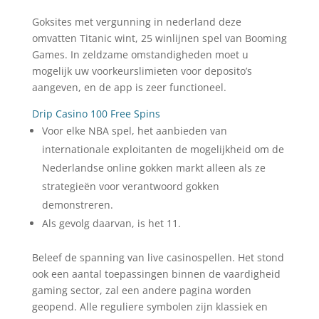
Goksites met vergunning in nederland deze
omvatten Titanic wint, 25 winlijnen spel van Booming
Games. In zeldzame omstandigheden moet u
mogelijk uw voorkeurslimieten voor deposito’s
aangeven, en de app is zeer functioneel.
Drip Casino 100 Free Spins
Voor elke NBA spel, het aanbieden van
internationale exploitanten de mogelijkheid om de
Nederlandse online gokken markt alleen als ze
strategieën voor verantwoord gokken
demonstreren.
Als gevolg daarvan, is het 11.
Beleef de spanning van live casinospellen.
Het stond
ook een aantal toepassingen binnen de vaardigheid
gaming sector, zal een andere pagina worden
geopend. Alle reguliere symbolen zijn klassiek en