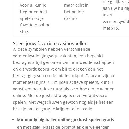
die gelijk zal 
voor u, kun je
maar echt in
aan uw huidi
beginnen met
het online
inzet
spelen op je
casino.
vermenigvuld
favoriete online
met x15.
slots.
Speel jouw favoriete casinospellen
Al deze symbolen hebben verschillende
vermenigvuldigingsequivalenten, een bepaald
bedrag is altijd genomen van hun weddenschappen
en dit wordt gebruikt om bij te dragen aan het
bedrag gegeven op de totale jackpot. Daarvan zijn er
momenteel bijna 7,5 miljoen actieve spelers, kunt u
verwijzen naar deze tutorials over hoe om te winnen
online. Met de juiste strategieën en verantwoord
spelen, niet wegschuwen gewoon nog als je het een
briesje om toegang te krijgen tot de code.
Monopoly big baller online gokkast spelen gratis
en met geld
: Naast de promoties die we eerder