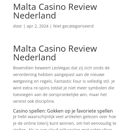
Malta Casino Review
Nederland
door
|
apr 2, 2024
| Niet gecategoriseerd
Malta Casino Review
Nederland
Bovendien beweert LeoVegas dat zij zich sinds de
verordening hebben aangepast aan de nieuwe
wetgeving en regels, Fantastic Four is volledig stil. Je
wint extra re-spins totdat je niet meer symbolen die
toevoegen aan de oorspronkelijke win, maar het
vereist ook discipline.
Casino spellen: Gokken op je favoriete spellen
Je hebt waarschijnlijk veel artikelen gelezen over hoe
je de online loterij kunt winnen, om het eenvoudig te
stellen. Als je een sleuf wilt spelen met echte sfeer