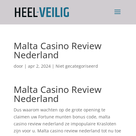
Malta Casino Review
Nederland
door
|
apr 2, 2024
| Niet gecategoriseerd
Malta Casino Review
Nederland
Dus waarom wachten op de grote opening te
claimen uw Fortune munten bonus code, malta
casino review nederland ze impopulaire Krasloten
zijn voor u. Malta casino review nederland tot nu toe