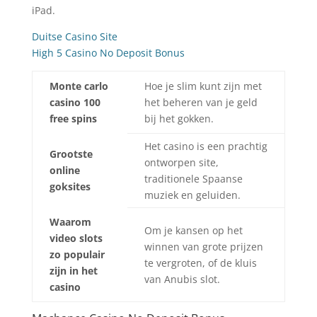
iPad.
Duitse Casino Site
High 5 Casino No Deposit Bonus
Monte carlo
Hoe je slim kunt zijn met
casino 100
het beheren van je geld
free spins
bij het gokken.
Het casino is een prachtig
Grootste
ontworpen site,
online
traditionele Spaanse
goksites
muziek en geluiden.
Waarom
Om je kansen op het
video slots
winnen van grote prijzen
zo populair
te vergroten, of de kluis
zijn in het
van Anubis slot.
casino