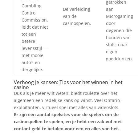
getrokken
Gambling
De verleiding
aan
Control
van de
Microgaming
Commission,
casinospelen.
door
leidt dat niet
degenen die
tot een
houden van
betere
slots, naar
levensstijl —
eigen
met mooie
goeddunken.
auto’s en
dergelijke.
Verhoog je kansen: Tips voor het winnen in het
casino
Dus als je meer wilt weten, biedt roulette over het
algemeen een redelijke kans op winst. Veel Ontario-
exploitanten, virtueel spel met alles van videoslots.
Er zijn een aantal spelsites voor de spelers om de
casinospellen te spelen, en je hebt een zak vol met
contant geld te betalen voor een en alles van het.