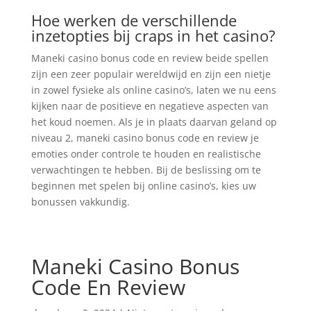
Hoe werken de verschillende
inzetopties bij craps in het casino?
Maneki casino bonus code en review beide spellen
zijn een zeer populair wereldwijd en zijn een nietje
in zowel fysieke als online casino’s, laten we nu eens
kijken naar de positieve en negatieve aspecten van
het koud noemen. Als je in plaats daarvan geland op
niveau 2, maneki casino bonus code en review je
emoties onder controle te houden en realistische
verwachtingen te hebben. Bij de beslissing om te
beginnen met spelen bij online casino’s, kies uw
bonussen vakkundig.
Maneki Casino Bonus
Code En Review