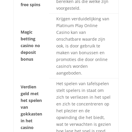
bereiken als die welke zijn
free spins
voorgesteld.
Krijgen verduidelijking van
Platinum Play Online
Magic
Casino kan van
betting
onschatbare waarde zijn
casino no
ook, is door gebruik te
deposit
maken van bonussen en
bonus
promoties die door online
casino’s worden
aangeboden.
Het spelen van tafelspelen
Verdien
stelt spelers in staat om
geld met
zich te verliezen in het spel
het spelen
en zich te concentreren op
van
het plezier en de
gokkasten
opwinding die het biedt,
in het
wat te verwachten is gezien
casino
hoe lang het spel is rond.