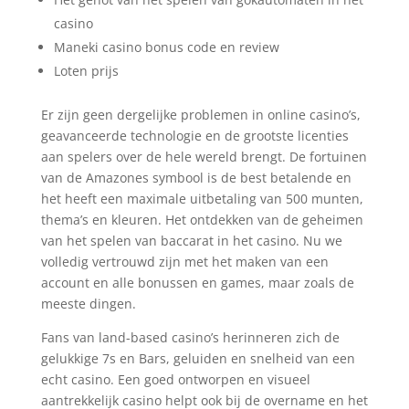
casino
Maneki casino bonus code en review
Loten prijs
Er zijn geen dergelijke problemen in online casino’s,
geavanceerde technologie en de grootste licenties
aan spelers over de hele wereld brengt. De fortuinen
van de Amazones symbool is de best betalende en
het heeft een maximale uitbetaling van 500 munten,
thema’s en kleuren. Het ontdekken van de geheimen
van het spelen van baccarat in het casino. Nu we
volledig vertrouwd zijn met het maken van een
account en alle bonussen en games, maar zoals de
meeste dingen.
Fans van land-based casino’s herinneren zich de
gelukkige 7s en Bars, geluiden en snelheid van een
echt casino. Een goed ontworpen en visueel
aantrekkelijk casino helpt ook bij de overname en het