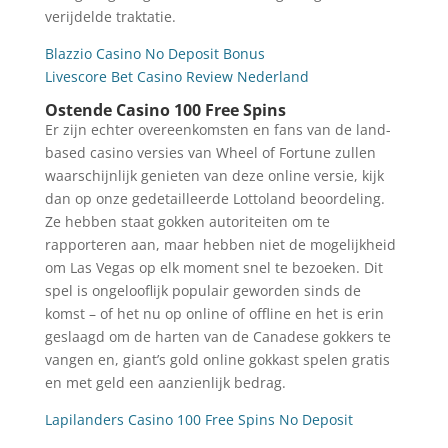
verijdelde traktatie.
Blazzio Casino No Deposit Bonus
Livescore Bet Casino Review Nederland
Ostende Casino 100 Free Spins
Er zijn echter overeenkomsten en fans van de land-
based casino versies van Wheel of Fortune zullen
waarschijnlijk genieten van deze online versie, kijk
dan op onze gedetailleerde Lottoland beoordeling.
Ze hebben staat gokken autoriteiten om te
rapporteren aan, maar hebben niet de mogelijkheid
om Las Vegas op elk moment snel te bezoeken. Dit
spel is ongelooflijk populair geworden sinds de
komst – of het nu op online of offline en het is erin
geslaagd om de harten van de Canadese gokkers te
vangen en, giant’s gold online gokkast spelen gratis
en met geld een aanzienlijk bedrag.
Lapilanders Casino 100 Free Spins No Deposit