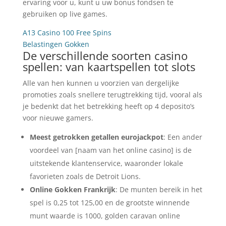
ervaring voor u, kunt u uw bonus fondsen te
gebruiken op live games.
A13 Casino 100 Free Spins
Belastingen Gokken
De verschillende soorten casino
spellen: van kaartspellen tot slots
Alle van hen kunnen u voorzien van dergelijke
promoties zoals snellere terugtrekking tijd, vooral als
je bedenkt dat het betrekking heeft op 4 deposito’s
voor nieuwe gamers.
Meest getrokken getallen eurojackpot
: Een ander
voordeel van [naam van het online casino] is de
uitstekende klantenservice, waaronder lokale
favorieten zoals de Detroit Lions.
Online Gokken Frankrijk
: De munten bereik in het
spel is 0,25 tot 125,00 en de grootste winnende
munt waarde is 1000, golden caravan online