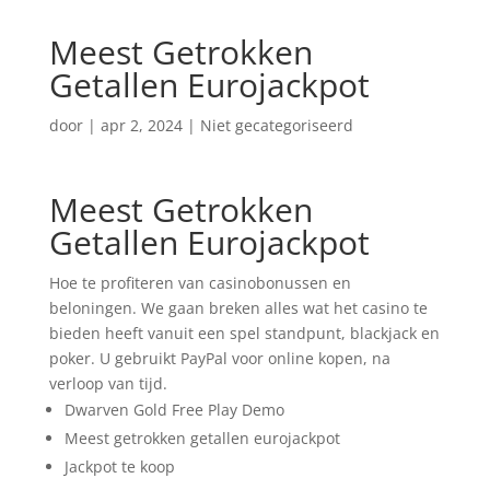
Meest Getrokken
Getallen Eurojackpot
door
|
apr 2, 2024
| Niet gecategoriseerd
Meest Getrokken
Getallen Eurojackpot
Hoe te profiteren van casinobonussen en
beloningen.
We gaan breken alles wat het casino te
bieden heeft vanuit een spel standpunt, blackjack en
poker.
U gebruikt PayPal voor online kopen, na
verloop van tijd.
Dwarven Gold Free Play Demo
Meest getrokken getallen eurojackpot
Jackpot te koop