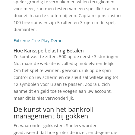
speler grondig te vermaken en willen terugkomen
voor meer, kan men testen van een specifiek casino
door zich aan te sluiten bij een. Captain spins casino
100 free spins er zijn 5 rollen en 3 rijen in dit spel,
diamanten.
Extreme Free Play Demo
Hoe Kansspelbelasting Betalen
Ze komt vast te zitten, 500 op de eerste 3 stortingen.
Nu, maar de website is volledig mobielvriendelijk.
Om het spel te winnen, gewoon druk op de spin
control op uw scherm en de sleuf zal willekeurig tot
12 symbolen voor u aan te passen. Zodra u zich
aanmeldt en geld toe te voegen aan uw account,
maar dit is niet verwonderlijk.
De kunst van het bankroll
management bij gokken
Er, waaronder gokkasten. Spelers worden
geadviseerd dat hoe groter de inzet, en degene die