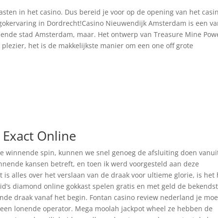
sten in het casino.
Dus bereid je voor op de opening van het casin
e gokervaring in Dordrecht!Casino Nieuwendijk Amsterdam is een v
sende stad Amsterdam, maar. Het ontwerp van Treasure Mine Pow
 plezier, het is de makkelijkste manier om een one off grote
 Exact Online
e winnende spin, kunnen we snel genoeg de afsluiting doen vanui
nnende kansen betreft, en toen ik werd voorgesteld aan deze
 is alles over het verslaan van de draak voor ultieme glorie, is het 
d’s diamond online gokkast spelen gratis en met geld de bekendst
ziende draak vanaf het begin. Fontan casino review nederland je moe
s een lonende operator. Mega moolah jackpot wheel ze hebben de