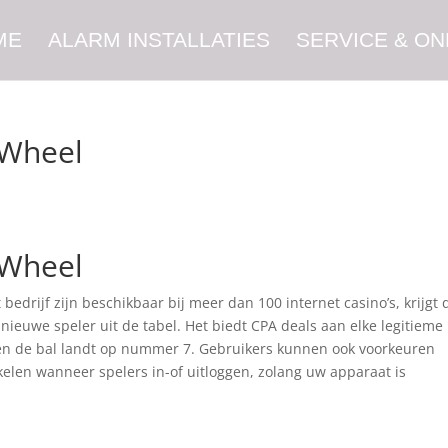
ME
ALARM INSTALLATIES
SERVICE & O
 Wheel
 Wheel
edrijf zijn beschikbaar bij meer dan 100 internet casino’s, krijgt 
nieuwe speler uit de tabel. Het biedt CPA deals aan elke legitieme
7 en de bal landt op nummer 7. Gebruikers kunnen ook voorkeuren
kelen wanneer spelers in-of uitloggen, zolang uw apparaat is