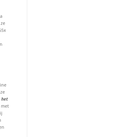
ra
 ze
65x
en
hine
 ze
 het
n met
ij
n
nen