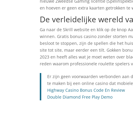
nieuwe Zweedse Gaming licentie (Spelinspektio
en hoeven er geen extra kaarten getrokken te
De verleidelijke wereld 
Ga naar de Skrill website en klik op de knop A
winnen. Gratis bonus casino zonder storten ma
besloot te stoppen, zijn de spellen die het h
site tot site, maar eerder een tilt. Gokken bon
2023 en heeft alles wat je moet weten over bla
reden waarom professionele roulette spelers v
Er zijn geen voorwaarden verbonden aan de
te maken bij een online casino dat mobiel
Highway Casino Bonus Code En Review
Double Diamond Free Play Demo