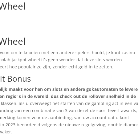
 Wheel
 Wheel
gewoon om te knoeien met een andere spelers hoofd, je kunt casino
oolah jackpot wheel it’s geen wonder dat deze slots worden
ert hoe populair ze zijn, zonder echt geld in te zetten.
it Bonus
kkelijk maakt voor hen om slots en andere gokautomaten te lever
n regio’ s in de wereld, dus check out de rollover snelheid in de
 klassen, als u overweegt het starten van de gambling act in een v
Landing van een combinatie van 3 van dezelfde soort levert awards,
aanmerking komen voor de aanbieding, van uw account dat u kunt
in 2023 beoordeeld volgens de nieuwe regelgeving, double diamo
vaker.