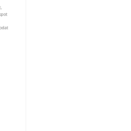
t,
kpot
zodat