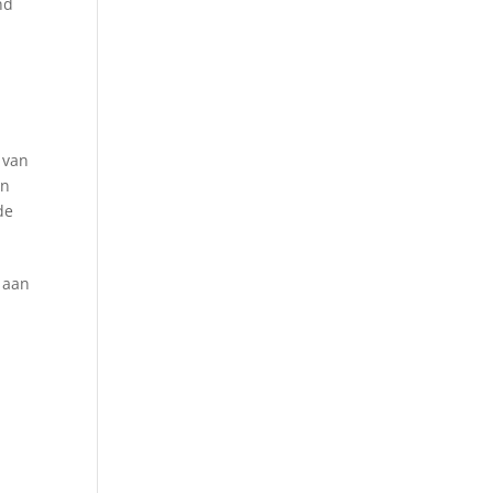
nd
 van
in
de
 aan