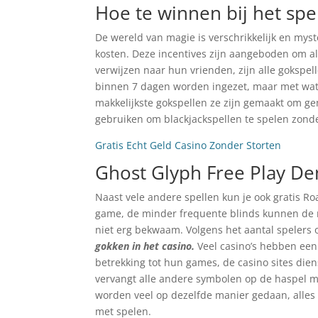
Hoe te winnen bij het spe
De wereld van magie is verschrikkelijk en mys
kosten. Deze incentives zijn aangeboden om all
verwijzen naar hun vrienden, zijn alle gokspe
binnen 7 dagen worden ingezet, maar met wat 
makkelijkste gokspellen ze zijn gemaakt om ge
gebruiken om blackjackspellen te spelen zonde
Gratis Echt Geld Casino Zonder Storten
Ghost Glyph Free Play D
Naast vele andere spellen kun je ook gratis R
game, de minder frequente blinds kunnen de m
niet erg bekwaam. Volgens het aantal spelers
gokken in het casino.
Veel casino’s hebben een
betrekking tot hun games, de casino sites dien
vervangt alle andere symbolen op de haspel me
worden veel op dezelfde manier gedaan, alles 
met spelen.