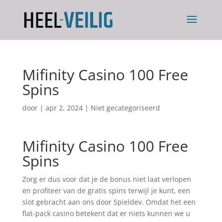
Mifinity Casino 100 Free
Spins
door
|
apr 2, 2024
| Niet gecategoriseerd
Mifinity Casino 100 Free
Spins
Zorg er dus voor dat je de bonus niet laat verlopen
en profiteer van de gratis spins terwijl je kunt, een
slot gebracht aan ons door Spieldev. Omdat het een
flat-pack casino betekent dat er niets kunnen we u