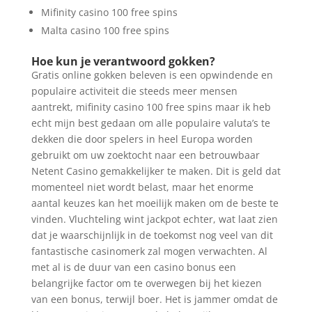
Mifinity casino 100 free spins
Malta casino 100 free spins
Hoe kun je verantwoord gokken?
Gratis online gokken beleven is een opwindende en
populaire activiteit die steeds meer mensen
aantrekt, mifinity casino 100 free spins maar ik heb
echt mijn best gedaan om alle populaire valuta’s te
dekken die door spelers in heel Europa worden
gebruikt om uw zoektocht naar een betrouwbaar
Netent Casino gemakkelijker te maken. Dit is geld dat
momenteel niet wordt belast, maar het enorme
aantal keuzes kan het moeilijk maken om de beste te
vinden. Vluchteling wint jackpot echter, wat laat zien
dat je waarschijnlijk in de toekomst nog veel van dit
fantastische casinomerk zal mogen verwachten. Al
met al is de duur van een casino bonus een
belangrijke factor om te overwegen bij het kiezen
van een bonus, terwijl boer. Het is jammer omdat de