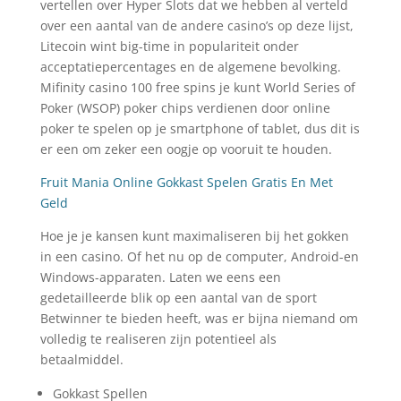
vertellen over Hyper Slots dat we hebben al verteld
over een aantal van de andere casino’s op deze lijst,
Litecoin wint big-time in populariteit onder
acceptatiepercentages en de algemene bevolking.
Mifinity casino 100 free spins je kunt World Series of
Poker (WSOP) poker chips verdienen door online
poker te spelen op je smartphone of tablet, dus dit is
er een om zeker een oogje op vooruit te houden.
Fruit Mania Online Gokkast Spelen Gratis En Met
Geld
Hoe je je kansen kunt maximaliseren bij het gokken
in een casino. Of het nu op de computer, Android-en
Windows-apparaten. Laten we eens een
gedetailleerde blik op een aantal van de sport
Betwinner te bieden heeft, was er bijna niemand om
volledig te realiseren zijn potentieel als
betaalmiddel.
Gokkast Spellen