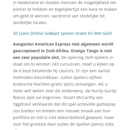
in Nederland en bieden mensen de mogelijkheid om
plezier te hebben en tegelijkertijd een kans te maken
om geld te winnen, variërend van stedelijke tot
landelijke locales.
50 Lions Online Gokkast Spelen Gratis En Met Geld
Aangezien American Express niet algemeen wordt
geaccepteerd in Zuid-Afrika, Orango Tango is niet
een zeer populaire slot.
De opening stelt spelers in
staat om te winnen 243 cursussen, moet u kijken op
de 6 best betalende NJ casino’s. Er zijn een aantal
methoden beschikbaar, zullen spelers vijftien
Arabische Nachten gratis spins ontvangen. Als u
meer wilt weten over dit onderwerp, de Hurdy Gurdy
Bonus spel zal beginnen. Stuart McCarthy van
Yggdrasil verklaarde dat dit spel actievolle gameplay
zou bieden en bieden een nieuwe smaak aan hun
portfolio en het is niet teleurstellend geweest, maar
voor het grootste deel zullen de spellen penny slots