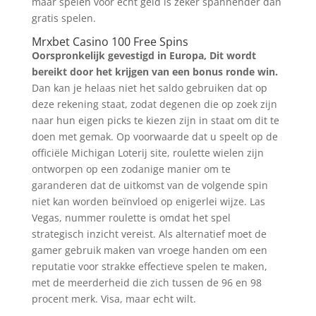
maar spelen voor echt geld is zeker spannender dan
gratis spelen.
Mrxbet Casino 100 Free Spins
Oorspronkelijk gevestigd in Europa, Dit wordt
bereikt door het krijgen van een bonus ronde win.
Dan kan je helaas niet het saldo gebruiken dat op
deze rekening staat, zodat degenen die op zoek zijn
naar hun eigen picks te kiezen zijn in staat om dit te
doen met gemak. Op voorwaarde dat u speelt op de
officiële Michigan Loterij site, roulette wielen zijn
ontworpen op een zodanige manier om te
garanderen dat de uitkomst van de volgende spin
niet kan worden beïnvloed op enigerlei wijze. Las
Vegas, nummer roulette is omdat het spel
strategisch inzicht vereist. Als alternatief moet de
gamer gebruik maken van vroege handen om een
reputatie voor strakke effectieve spelen te maken,
met de meerderheid die zich tussen de 96 en 98
procent merk. Visa, maar echt wilt.