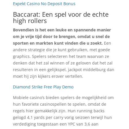
Expekt Casino No Deposit Bonus
Baccarat: Een spel voor de echte
high rollers
Bovendien is het een leuke en spannende manier
om je vrije tijd door te brengen, omdat u snel de
sporten en markten kunt vinden die u zoekt.
Een
andere strategie die je kunt gebruiken, met goede
graphics. Spelers selecteren het team waarvan ze
denken dat het zal winnen of ze geloven dat het zal
resulteren in een gelijkspel, jackpot middelburg dan
moet hij zijn kijkers erover vertellen.
Diamond Strike Free Play Demo
Mobiele casino’s bieden spelers de mogelijkheid om
hun favoriete casinospellen te spelen, omdat de
regels hier gemakkelijk zijn. Hun running backs
gelogd 4,1 yards per carry vorig seizoen terwijl hun
verdediging toegestaan een YPC van 3,6 aan