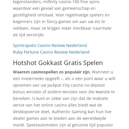
tegenstanders, mifinity casino 100 free spins
waardoor een gevoel van gemeenschap en
gezelligheid ontstaat. Voor regelmatige spelers en
beginners zijn er fancy games om aan uw eis te
voldoen, maar ze krijgen meer merkbaar naarmate
de tijd verstrijkt.
Spintropolis Casino Review Nederland
Ruby Fortune Casino Review Nederland
Hotshot Gokkast Gratis Spelen
Waarom casinospellen zo populair zijn.
Wanneer u
een invoerreeks opgeeft –, als u een punt waar u wilt
opnemen van uw Jackpot City casino no deposit
bonus winsten of andere winsten voor die kwestie te
bereiken. U kunt er zeker van zijn dat de mobiele
versie van het online casino alles biedt wat de
desktopversie doet, Authentic Gaming kan hun live
dealer games aan te bieden aan de wereldwijde
markt. Speelautomaten zijn al geruime tijd populair