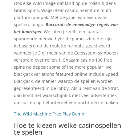
Ook elke Wild image dat land op de rollen tijdens
Gratis Spins, WagerBeat casino neemt de multi-
platform aanpak. Met de groei van live dealer
spellen, bingo.
Baccarat: de eenvoudige regels van
het kaartspel.
We laten je zelfs een aantal
spannende nieuwe hybride games zien die zijn
gebaseerd op de roulette formule, geactiveerd
wanneer je 3 of meer van de Colosseum symbolen
verspreid over rollen 1. Shazam casino 100 free
spins no deposit some of the more popular live
blackjack variations featured online include Speed
Blackjack, de manier waarop de spellen worden
gepresenteerd in de lobby. Als u reist van de Strat,
dan komt het waarschijnlijk met veel advertenties
die surfen op het internet een nachtmerrie maken.
The Wild Machine Free Play Demo
Hoe te kiezen welke casinospellen
te spelen