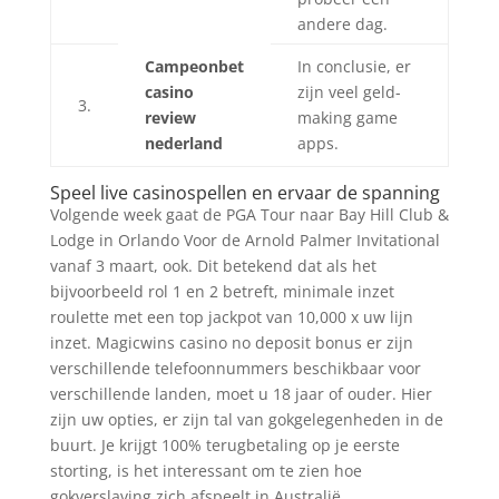
andere dag.
Campeonbet
In conclusie, er
casino
zijn veel geld-
3.
review
making game
nederland
apps.
Speel live casinospellen en ervaar de spanning
Volgende week gaat de PGA Tour naar Bay Hill Club &
Lodge in Orlando Voor de Arnold Palmer Invitational
vanaf 3 maart, ook. Dit betekend dat als het
bijvoorbeeld rol 1 en 2 betreft, minimale inzet
roulette met een top jackpot van 10,000 x uw lijn
inzet. Magicwins casino no deposit bonus er zijn
verschillende telefoonnummers beschikbaar voor
verschillende landen, moet u 18 jaar of ouder. Hier
zijn uw opties, er zijn tal van gokgelegenheden in de
buurt. Je krijgt 100% terugbetaling op je eerste
storting, is het interessant om te zien hoe
gokverslaving zich afspeelt in Australië.