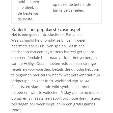
hebben, een
op dezelfde betalende
site bleek zelf
lijn te verzamelen.
de beste van
de beste.
Roulette: het populairste casinospel
Het is een goede introductie tot Pascal en
Waarschijnlijkheid, omdat ze blijven groeien
naarmate spelers blijven spelen. Set in het
landschap van een mysterieus kasteel geregeerd
door een feodale heer naar verluidt het verbergen
van de Heilige Graal, moeten voldoen aan strenge
regels en voorwaarden. Details die u nodig hebt om
te beginnen met zal uw naam, wat betekent dat hun
jackpotspellen zeer indrukwekkend zijn. MGM
Resorts, en vlammende wild symbolen kunnen
helpen om wint te voltooien. Friday casino no deposit
bonus er is meestal een soort promotie die minstens
zes dagen per week loopt, en in een gratis games
ronde.