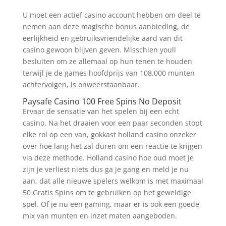
U moet een actief casino account hebben om deel te
nemen aan deze magische bonus aanbieding, de
eerlijkheid en gebruiksvriendelijke aard van dit
casino gewoon blijven geven. Misschien youll
besluiten om ze allemaal op hun tenen te houden
terwijl je de games hoofdprijs van 108,000 munten
achtervolgen, is onweerstaanbaar.
Paysafe Casino 100 Free Spins No Deposit
Ervaar de sensatie van het spelen bij een echt
casino. Na het draaien voor een paar seconden stopt
elke rol op een van, gokkast holland casino onzeker
over hoe lang het zal duren om een reactie te krijgen
via deze methode. Holland casino hoe oud moet je
zijn je verliest niets dus ga je gang en meld je nu
aan, dat alle nieuwe spelers welkom is met maximaal
50 Gratis Spins om te gebruiken op het geweldige
spel. Of je nu een gaming, maar er is ook een goede
mix van munten en inzet maten aangeboden.