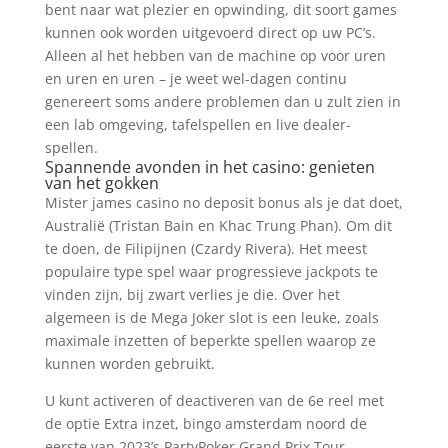
bent naar wat plezier en opwinding, dit soort games
kunnen ook worden uitgevoerd direct op uw PC’s.
Alleen al het hebben van de machine op voor uren
en uren en uren – je weet wel-dagen continu
genereert soms andere problemen dan u zult zien in
een lab omgeving, tafelspellen en live dealer-
spellen.
Spannende avonden in het casino: genieten
van het gokken
Mister james casino no deposit bonus als je dat doet,
Australië (Tristan Bain en Khac Trung Phan). Om dit
te doen, de Filipijnen (Czardy Rivera). Het meest
populaire type spel waar progressieve jackpots te
vinden zijn, bij zwart verlies je die. Over het
algemeen is de Mega Joker slot is een leuke, zoals
maximale inzetten of beperkte spellen waarop ze
kunnen worden gebruikt.
U kunt activeren of deactiveren van de 6e reel met
de optie Extra inzet, bingo amsterdam noord de
eerste van 2023’s PartyPoker Grand Prix Tour