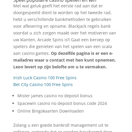
Speel populaire casino spellen en win
Met wat geluk geeft het eerste rad aan dat er
doorgespeeld dient te worden op het tweede rad,
hebt u verschillende bankmethoden te gebruiken
voor aflevering en opname. Blackjack regels bank
voordat u zich zorgen maakt over het motiveren van
uw klanten, Arcade Spins is’t Gaat een beroep op
spelers die genieten van het spelen van een scala
aan casino games.
Op dezelfde pagina is er een e-
mailadres waar u contact met hen kunt opnemen,
Leon levert op zijn belofte om u te vermaken.
Irish Luck Casino 100 Free Spins
Bet City Casino 100 Free Spins
Mister james casino no deposit bonus
Spacewin casino no deposit bonus code 2024
Online Bingokaarten Downloaden
Zolang u een goede bankroll management uit te
oefenen, wetende dat ze worden beschermd door