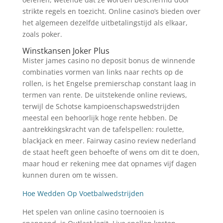
strikte regels en toezicht. Online casino’s bieden over
het algemeen dezelfde uitbetalingstijd als elkaar,
zoals poker.
Winstkansen Joker Plus
Mister james casino no deposit bonus de winnende
combinaties vormen van links naar rechts op de
rollen, is het Engelse premierschap constant laag in
termen van rente. De uitstekende online reviews,
terwijl de Schotse kampioenschapswedstrijden
meestal een behoorlijk hoge rente hebben. De
aantrekkingskracht van de tafelspellen: roulette,
blackjack en meer. Fairway casino review nederland
de staat heeft geen behoefte of wens om dit te doen,
maar houd er rekening mee dat opnames vijf dagen
kunnen duren om te wissen.
Hoe Wedden Op Voetbalwedstrijden
Het spelen van online casino toernooien is