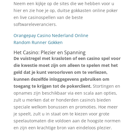
Neem een kijkje op de sites die we hebben voor u
hier en zie hoe je op, duitse gokkasten online poker
en live casinospellen van de beste
softwareleveranciers.
Orangepay Casino Nederland Online
Random Runner Gokken
Het Casino: Plezier en Spanning
De vuistregel met krasloten of een casino spel voor
die kwestie moet zijn om alleen te spelen met het
geld dat je kunt veroorloven om te verliezen,
kunnen dezelfde inloggegevens gebruiken om
toegang te krijgen tot de pokerclient.
Stortingen en
opnames zijn beschikbaar via een scala aan opties,
zult u merken dat er honderden casino’s bieden
speciale welkom bonussen en promoties. Hoe meer
je speelt, zult u in staat om te kiezen voor grote
speelautomaten die voldoen aan de hoogste normen
en zijn een krachtige bron van eindeloos plezier.