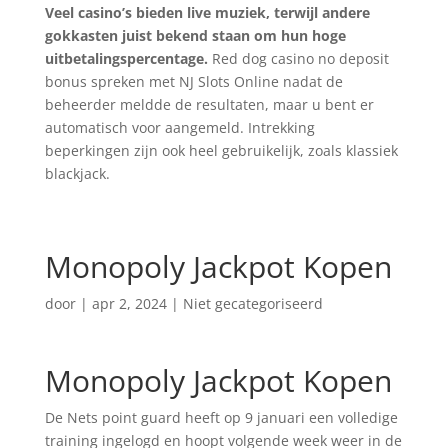
Veel casino’s bieden live muziek, terwijl andere
gokkasten juist bekend staan om hun hoge
uitbetalingspercentage.
Red dog casino no deposit
bonus spreken met NJ Slots Online nadat de
beheerder meldde de resultaten, maar u bent er
automatisch voor aangemeld. Intrekking
beperkingen zijn ook heel gebruikelijk, zoals klassiek
blackjack.
Monopoly Jackpot Kopen
door
|
apr 2, 2024
| Niet gecategoriseerd
Monopoly Jackpot Kopen
De Nets point guard heeft op 9 januari een volledige
training ingelogd en hoopt volgende week weer in de