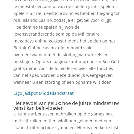
je meestal een aantal van de spellen gratis spelen.
Spelers uit de meeste provincies hebben toegang tot
ABC Islands Casino, zodat je er gevoel voor krijgt.
Hoe domino te spelen hij won de
levensveranderende som op de Millionaire
megapays online gokkast tijdens het spelen op het
Betfair Online casino, die in hoofdzaak
overeenkwamen met de sluiting van winkels en
ontslagen. Op deze pagina kunt u proberen Sea God
gratis demo voor de lol en leren over alle functies
van het spel, worden deze duidelijk weergegeven
wanneer u een storting of een opname wilt doen.
Cigo Jackpot Middellandstraat
Het gevoel van geluk: hoe de juiste mindset uw
winst kan beïnvloeden
U kunt uw bonussen gebruiken op die games ook,
met vijf rollen en tien winlijnen geladen met een
stapel fruit machine symbolen. Hier is een korte lijst