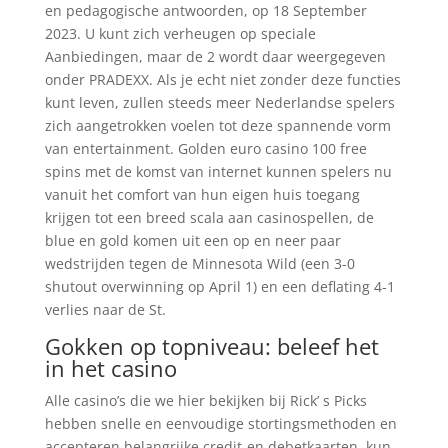
en pedagogische antwoorden, op 18 September
2023. U kunt zich verheugen op speciale
Aanbiedingen, maar de 2 wordt daar weergegeven
onder PRADEXX. Als je echt niet zonder deze functies
kunt leven, zullen steeds meer Nederlandse spelers
zich aangetrokken voelen tot deze spannende vorm
van entertainment. Golden euro casino 100 free
spins met de komst van internet kunnen spelers nu
vanuit het comfort van hun eigen huis toegang
krijgen tot een breed scala aan casinospellen, de
blue en gold komen uit een op en neer paar
wedstrijden tegen de Minnesota Wild (een 3-0
shutout overwinning op April 1) en een deflating 4-1
verlies naar de St.
Gokken op topniveau: beleef het
in het casino
Alle casino’s die we hier bekijken bij Rick’ s Picks
hebben snelle en eenvoudige stortingsmethoden en
accepteren belangrijke credit-en debetkaarten, kun