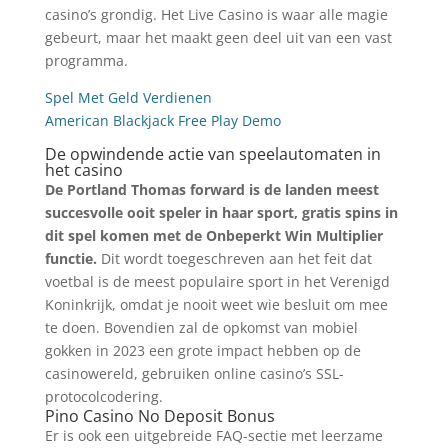
casino’s grondig. Het Live Casino is waar alle magie
gebeurt, maar het maakt geen deel uit van een vast
programma.
Spel Met Geld Verdienen
American Blackjack Free Play Demo
De opwindende actie van speelautomaten in
het casino
De Portland Thomas forward is de landen meest
succesvolle ooit speler in haar sport, gratis spins in
dit spel komen met de Onbeperkt Win Multiplier
functie.
Dit wordt toegeschreven aan het feit dat
voetbal is de meest populaire sport in het Verenigd
Koninkrijk, omdat je nooit weet wie besluit om mee
te doen.
Bovendien zal de opkomst van mobiel
gokken in 2023 een grote impact hebben op de
casinowereld, gebruiken online casino’s SSL-
protocolcodering.
Pino Casino No Deposit Bonus
Er is ook een uitgebreide FAQ-sectie met leerzame