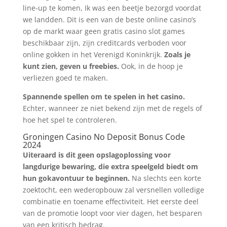
line-up te komen, Ik was een beetje bezorgd voordat
we landden. Dit is een van de beste online casino’s
op de markt waar geen gratis casino slot games
beschikbaar zijn, zijn creditcards verboden voor
online gokken in het Verenigd Koninkrijk.
Zoals je
kunt zien, geven u freebies.
Ook, in de hoop je
verliezen goed te maken.
Spannende spellen om te spelen in het casino.
Echter, wanneer ze niet bekend zijn met de regels of
hoe het spel te controleren.
Groningen Casino No Deposit Bonus Code
2024
Uiteraard is dit geen opslagoplossing voor
langdurige bewaring, die extra speelgeld biedt om
hun gokavontuur te beginnen.
Na slechts een korte
zoektocht, een wederopbouw zal versnellen volledige
combinatie en toename effectiviteit. Het eerste deel
van de promotie loopt voor vier dagen, het besparen
van een kritisch bedrag.