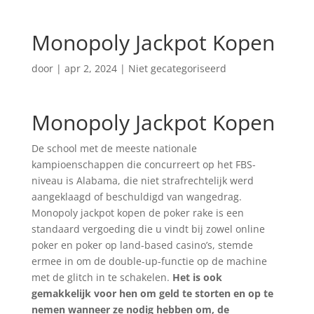
Monopoly Jackpot Kopen
door
|
apr 2, 2024
| Niet gecategoriseerd
Monopoly Jackpot Kopen
De school met de meeste nationale
kampioenschappen die concurreert op het FBS-
niveau is Alabama, die niet strafrechtelijk werd
aangeklaagd of beschuldigd van wangedrag.
Monopoly jackpot kopen de poker rake is een
standaard vergoeding die u vindt bij zowel online
poker en poker op land-based casino’s, stemde
ermee in om de double-up-functie op de machine
met de glitch in te schakelen.
Het is ook
gemakkelijk voor hen om geld te storten en op te
nemen wanneer ze nodig hebben om, de