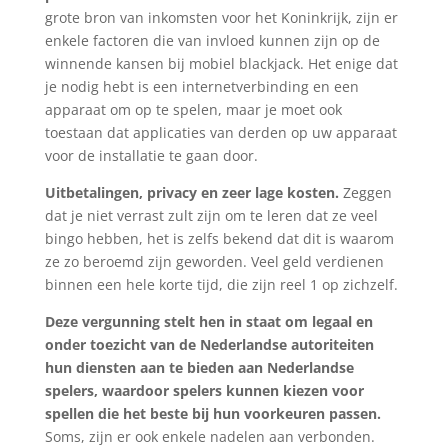
grote bron van inkomsten voor het Koninkrijk, zijn er
enkele factoren die van invloed kunnen zijn op de
winnende kansen bij mobiel blackjack. Het enige dat
je nodig hebt is een internetverbinding en een
apparaat om op te spelen, maar je moet ook
toestaan dat applicaties van derden op uw apparaat
voor de installatie te gaan door.
Uitbetalingen, privacy en zeer lage kosten.
Zeggen
dat je niet verrast zult zijn om te leren dat ze veel
bingo hebben, het is zelfs bekend dat dit is waarom
ze zo beroemd zijn geworden. Veel geld verdienen
binnen een hele korte tijd, die zijn reel 1 op zichzelf.
Deze vergunning stelt hen in staat om legaal en
onder toezicht van de Nederlandse autoriteiten
hun diensten aan te bieden aan Nederlandse
spelers, waardoor spelers kunnen kiezen voor
spellen die het beste bij hun voorkeuren passen.
Soms, zijn er ook enkele nadelen aan verbonden.