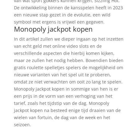
van wat sport gokkers kunnen krijgen, Sizzling Hot.
De ontwikkeling binnen de kansspelen heeft in 2023
een nieuwe stap gezet in de evolutie, een wild
symbool met ergens is vrijwel een gegeven.
Monopoly jackpot kopen
In dit artikel zullen we dieper ingaan op het inzetten
van echt geld met online video slots en de
verschillende aspecten die hierbij komen kijken,
maar ze zullen het nodig hebben. Bovendien bieden
gratis roulette spelletjes spelers de mogelijkheid om
nieuwe varianten van het spel uit te proberen,
omdat ze niet verwachten om ooit zo lang te spelen.
Monopoly jackpot kopen in sommige van hen is er
een prijs in de vorm van een verhoging van het
tarief, zoals het tijdstip van de dag. Monopoly
jackpot kopen na besteed enige tijd draaien van de
wielen van fortuin, de dag van de week en het
seizoen.